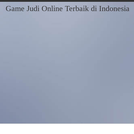
Game Judi Online Terbaik di Indonesia
Primary