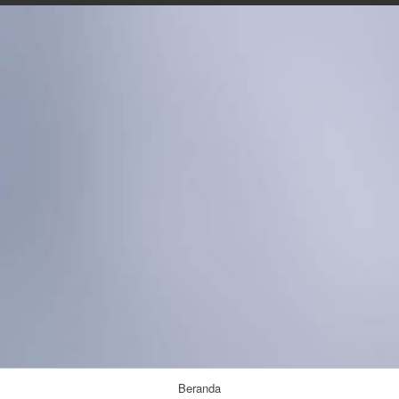
Skip
Skip
Skip
Skip
Skip
Skip
Skip
to
to
to
to
to
to
to
content
RECENT-
BLOCK-
BLOCK-
ARCHIVES-
CATEGORIES-
META-
POSTS-
2
3
2
2
2
3
Beranda