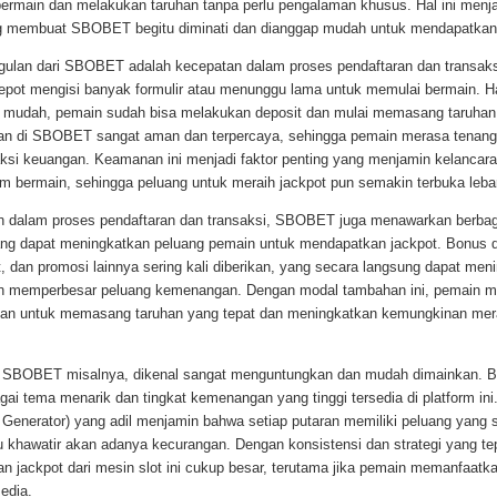
rmain dan melakukan taruhan tanpa perlu pengalaman khusus. Hal ini menja
g membuat SBOBET begitu diminati dan dianggap mudah untuk mendapatkan 
gulan dari SBOBET adalah kecepatan dalam proses pendaftaran dan transaks
t-repot mengisi banyak formulir atau menunggu lama untuk memulai bermain. 
 mudah, pemain sudah bisa melakukan deposit dan mulai memasang taruhan. 
an di SBOBET sangat aman dan terpercaya, sehingga pemain merasa tenang
ksi keuangan. Keamanan ini menjadi faktor penting yang menjamin kelancar
 bermain, sehingga peluang untuk meraih jackpot pun semakin terbuka lebar
 dalam proses pendaftaran dan transaksi, SBOBET juga menawarkan berbag
ng dapat meningkatkan peluang pemain untuk mendapatkan jackpot. Bonus d
, dan promosi lainnya sering kali diberikan, yang secara langsung dapat men
n memperbesar peluang kemenangan. Dengan modal tambahan ini, pemain mem
an untuk memasang taruhan yang tepat dan meningkatkan kemungkinan mera
di SBOBET misalnya, dikenal sangat menguntungkan dan mudah dimainkan. 
gai tema menarik dan tingkat kemenangan yang tinggi tersedia di platform i
enerator) yang adil menjamin bahwa setiap putaran memiliki peluang yang 
u khawatir akan adanya kecurangan. Dengan konsistensi dan strategi yang te
n jackpot dari mesin slot ini cukup besar, terutama jika pemain memanfaatk
edia.