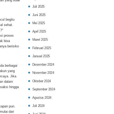
an yang tidak
Juli 2025
Juni 2025
cul begitu
Mei 2025
al sehat.
?”
April 2025
si proses
Maret 2025
ak bisa
nya berisiko
Februari 2025
Januari 2025
Desember 2024
ada berbagai
 akun yang
November 2024
rcaya. Jika
Oktober 2024
han dalam
nsaksi hingga
September 2024
Agustus 2024
Juli 2024
kapan pun.
mulai dari