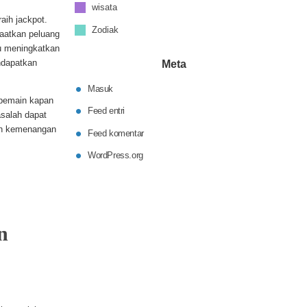
wisata
aih jackpot.
Zodiak
faatkan peluang
tu meningkatkan
ndapatkan
Meta
Masuk
 pemain kapan
Feed entri
salah dapat
aih kemenangan
Feed komentar
WordPress.org
n