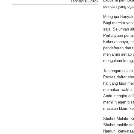
bagus di permuka
Februari 10, 2026
seindah yang dija
Mengapa Banyak 
Bagi mereka yang
saja. Sejumlah si
Pertanyaan perta
Kebenarannya, me
pendaftaran dan t
menjamin setiap 
mengalami kerug
Tantangan dalam 
Proses daftar sb
hal yang bisa me
memakan waktu, a
Anda mengira daf
memilih agen bisa
masalah klaim ke
Sbobet Mobile: 
Sbobet mobile se
Namun, kenyataan