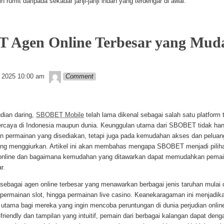
h rumit daripada sekadar janji-janji indah yang terdengar di awal.
 Agen Online Terbesar yang Mud
Getelon
, 2025 10:00 am
Comment
dian daring,
SBOBET Mobile
telah lama dikenal sebagai salah satu platform 
percaya di Indonesia maupun dunia. Keunggulan utama dari SBOBET tidak han
 permainan yang disediakan, tetapi juga pada kemudahan akses dan peluan
ang menggiurkan. Artikel ini akan membahas mengapa SBOBET menjadi pilih
i online dan bagaimana kemudahan yang ditawarkan dapat memudahkan pemai
r.
ebagai agen online terbesar yang menawarkan berbagai jenis taruhan mulai d
, permainan slot, hingga permainan live casino. Keanekaragaman ini menjad
i utama bagi mereka yang ingin mencoba peruntungan di dunia perjudian onli
friendly dan tampilan yang intuitif, pemain dari berbagai kalangan dapat den