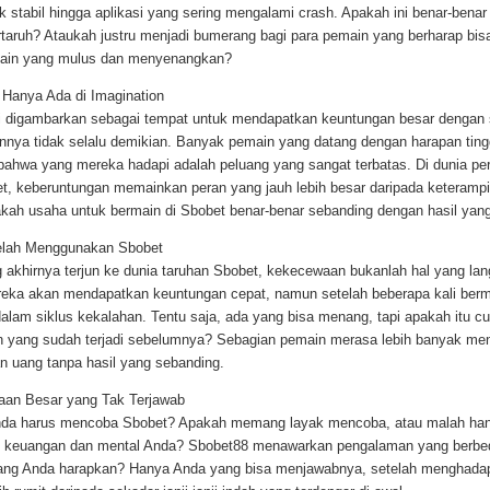
k stabil hingga aplikasi yang sering mengalami crash. Apakah ini benar-benar
taruh? Ataukah justru menjadi bumerang bagi para pemain yang berharap bis
ain yang mulus dan menyenangkan?
Hanya Ada di Imagination
li digambarkan sebagai tempat untuk mendapatkan keuntungan besar dengan s
nya tidak selalu demikian. Banyak pemain yang datang dengan harapan ting
ahwa yang mereka hadapi adalah peluang yang sangat terbatas. Di dunia perj
et, keberuntungan memainkan peran yang jauh lebih besar daripada keterampi
pakah usaha untuk bermain di Sbobet benar-benar sebanding dengan hasil yan
lah Menggunakan Sbobet
 akhirnya terjun ke dunia taruhan Sbobet, kekecewaan bukanlah hal yang la
eka akan mendapatkan keuntungan cepat, namun setelah beberapa kali berma
alam siklus kekalahan. Tentu saja, ada yang bisa menang, tapi apakah itu c
n yang sudah terjadi sebelumnya? Sebagian pemain merasa lebih banyak me
n uang tanpa hasil yang sebanding.
aan Besar yang Tak Terjawab
nda harus mencoba Sbobet? Apakah memang layak mencoba, atau malah han
keuangan dan mental Anda? Sbobet88 menawarkan pengalaman yang berbed
ang Anda harapkan? Hanya Anda yang bisa menjawabnya, setelah menghada