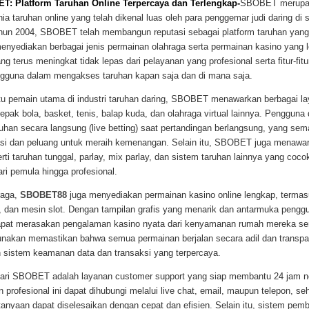
: Platform Taruhan Online Terpercaya dan Terlengkap-
SBOBET merupak
ia taruhan online yang telah dikenal luas oleh para penggemar judi daring di s
tahun 2004, SBOBET telah membangun reputasi sebagai platform taruhan yan
menyediakan berbagai jenis permainan olahraga serta permainan kasino yang 
g terus meningkat tidak lepas dari pelayanan yang profesional serta fitur-fitu
guna dalam mengakses taruhan kapan saja dan di mana saja.
tu pemain utama di industri taruhan daring, SBOBET menawarkan berbagai la
sepak bola, basket, tenis, balap kuda, dan olahraga virtual lainnya. Pengguna
han secara langsung (live betting) saat pertandingan berlangsung, yang sem
i dan peluang untuk meraih kemenangan. Selain itu, SBOBET juga menawar
erti taruhan tunggal, parlay, mix parlay, dan sistem taruhan lainnya yang coc
ari pemula hingga profesional.
raga,
SBOBET88
juga menyediakan permainan kasino online lengkap, termas
t, dan mesin slot. Dengan tampilan grafis yang menarik dan antarmuka pengg
pat merasakan pengalaman kasino nyata dari kenyamanan rumah mereka send
unakan memastikan bahwa semua permainan berjalan secara adil dan transpar
n sistem keamanan data dan transaksi yang terpercaya.
dari SBOBET adalah layanan customer support yang siap membantu 24 jam n
 profesional ini dapat dihubungi melalui live chat, email, maupun telepon, se
anyaan dapat diselesaikan dengan cepat dan efisien. Selain itu, sistem pem