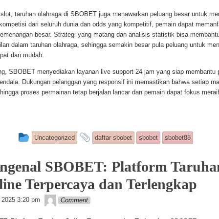
 slot, taruhan olahraga di SBOBET juga menawarkan peluang besar untuk mer
kompetisi dari seluruh dunia dan odds yang kompetitif, pemain dapat meman
 kemenangan besar. Strategi yang matang dan analisis statistik bisa memban
ilan dalam taruhan olahraga, sehingga semakin besar pula peluang untuk me
epat dan mudah.
ing, SBOBET menyediakan layanan live support 24 jam yang siap membantu
endala. Dukungan pelanggan yang responsif ini memastikan bahwa setiap ma
sehingga proses permainan tetap berjalan lancar dan pemain dapat fokus mer
This
and
Uncategorized
daftar sbobet
sbobet
sbobet88
entry
tagged
ngenal SBOBET: Platform Taruha
was
ine Terpercaya dan Terlengkap
posted
Getelon
in
, 2025 3:20 pm
Comment