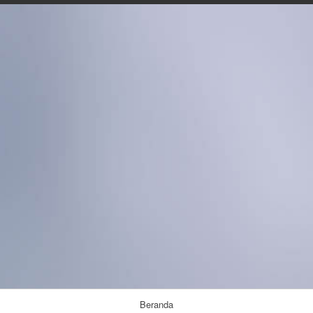
Skip
Skip
Skip
Skip
Skip
Skip
Skip
to
to
to
to
to
to
to
content
RECENT-
BLOCK-
BLOCK-
ARCHIVES-
CATEGORIES-
META-
POSTS-
2
3
2
2
2
3
Beranda