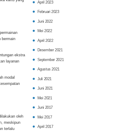
April 2023
Februari 2023
Juni 2022
Mei 2022
 permainan
n bermain
April 2022
Desember 2021
untungan ekstra
September 2021
kan layanan
Agustus 2021
bah modal
Juli 2021
 kesempatan
Juni 2021
Mei 2021
Juni 2017
ilakukan oleh
Mei 2017
an, meskipun
April 2017
n terlalu