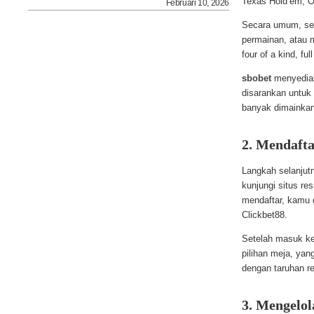
Texas Hold’em, 
Februari 10, 2026
Secara umum, set
permainan, atau m
four of a kind, ful
sbobet
menyediaka
disarankan untuk
banyak dimainkan 
2. Mendaft
Langkah selanjut
kunjungi situs res
mendaftar, kamu 
Clickbet88.
Setelah masuk ke
pilihan meja, ya
dengan taruhan re
3. Mengelol