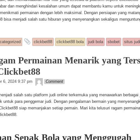
sabar dan menghindari kesalahan umum dapat membantu kamu untuk mening
 menikmati permainan dengan lebih maksimal. Dengan persiapan yang matan
t88 bisa menjadi salah satu hiburan yang menyenangkan sekaligus menguntun
is
and
categorized
clickbet88
clickbet88 bola
judi bola
sbobet
situs jud
try
tagged
gam Permainan Menarik yang Ters
s
Clickbet88
sted
Getelon
r 6, 2024 9:37 pm
Comment
menjadi salah satu platform judi online terkemuka yang menawarkan berbagai 
k untuk para penggemar judi. Dengan pengalaman bermain yang menyenang
Clickbet88 siap memanjakan setiap pemain. Mari kita telusuri ragam permain
lickbet88.
nan Sepak Bola yang Menggugah