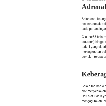
Adrenal
Salah satu keungg
pecinta sepak bol
pada pertandingan 
Clickbet88 bola m
atau seri) hingga
terkini yang dise
meningkatkan pel
semakin terasa s
Kebera
Selain taruhan ol
slot menyediakan 
Dari slot klasik
mengagumkan, pil