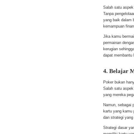
Salah satu aspek
Tanpa pengelolaa
yang baik dalam 
kemampuan finan
Jika kamu bermai
permainan dengan 
kerugian sehingga
dapat membantu k
4. Belajar 
Poker bukan hany
Salah satu aspe
yang mereka pega
Namun, sebagai p
kartu yang kamu 
dan strategi yang
Strategi dasar ya
memiliki kartu ya