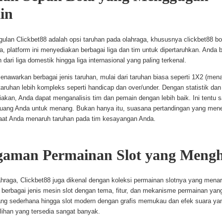
in
ulan Clickbet88 adalah opsi taruhan pada olahraga, khususnya clickbet88 bo
a, platform ini menyediakan berbagai liga dan tim untuk dipertaruhkan. Anda b
dari liga domestik hingga liga internasional yang paling terkenal.
enawarkan berbagai jenis taruhan, mulai dari taruhan biasa seperti 1X2 (mena
 taruhan lebih kompleks seperti handicap dan over/under. Dengan statistik dan
diakan, Anda dapat menganalisis tim dan pemain dengan lebih baik. Ini tentu s
uang Anda untuk menang. Bukan hanya itu, suasana pertandingan yang me
aat Anda menaruh taruhan pada tim kesayangan Anda.
gaman Permainan Slot yang Meng
ahraga, Clickbet88 juga dikenal dengan koleksi permainan slotnya yang menar
berbagai jenis mesin slot dengan tema, fitur, dan mekanisme permainan yang
 yang sederhana hingga slot modern dengan grafis memukau dan efek suara ya
ihan yang tersedia sangat banyak.