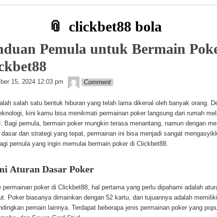
clickbet88 bola
nduan Pemula untuk Bermain Poke
ckbet88
Getelon
er 15, 2024 12:03 pm
Comment
alah salah satu bentuk hiburan yang telah lama dikenal oleh banyak orang. 
knologi, kini kamu bisa menikmati permainan poker langsung dari rumah mela
88. Bagi pemula, bermain poker mungkin terasa menantang, namun dengan 
dasar dan strategi yang tepat, permainan ini bisa menjadi sangat mengasyikk
agi pemula yang ingin memulai bermain poker di Clickbet88.
i Aturan Dasar Poker
 permainan poker di Clickbet88, hal pertama yang perlu dipahami adalah atur
ut. Poker biasanya dimainkan dengan 52 kartu, dan tujuannya adalah memilik
andingkan pemain lainnya. Terdapat beberapa jenis permainan poker yang popul