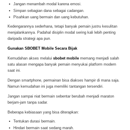
Jangan menambah modal karena emosi.
Simpan sebagian dana sebagai cadangan.
Pisahkan uang bermain dan uang kebutuhan.
Kedengarannya sederhana, tetapi banyak pemain justru kesulitan
menjalankannya. Padahal disiplin modal sering kali lebih penting
daripada strategi apa pun.
Gunakan SBOBET Mobile Secara Bijak
Kemudahan akses melalui
sbobet mobile
memang menjadi salah
satu alasan mengapa banyak pemain menyukai platform modern
saat ini.
Dengan smartphone, permainan bisa diakses hampir di mana saja.
Namun kemudahan ini juga memiliki tantangan tersendiri.
Jangan sampai niat bermain sebentar berubah menjadi maraton
berjam-jam tanpa sadar.
Beberapa kebiasaan yang bisa diterapkan:
Tentukan durasi bermain.
Hindari bermain saat sedang marah.