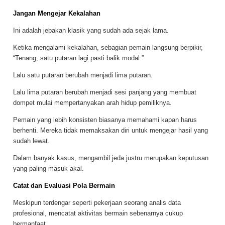
Jangan Mengejar Kekalahan
Ini adalah jebakan klasik yang sudah ada sejak lama.
Ketika mengalami kekalahan, sebagian pemain langsung berpikir,
“Tenang, satu putaran lagi pasti balik modal.”
Lalu satu putaran berubah menjadi lima putaran.
Lalu lima putaran berubah menjadi sesi panjang yang membuat
dompet mulai mempertanyakan arah hidup pemiliknya.
Pemain yang lebih konsisten biasanya memahami kapan harus
berhenti. Mereka tidak memaksakan diri untuk mengejar hasil yang
sudah lewat.
Dalam banyak kasus, mengambil jeda justru merupakan keputusan
yang paling masuk akal.
Catat dan Evaluasi Pola Bermain
Meskipun terdengar seperti pekerjaan seorang analis data
profesional, mencatat aktivitas bermain sebenarnya cukup
bermanfaat.