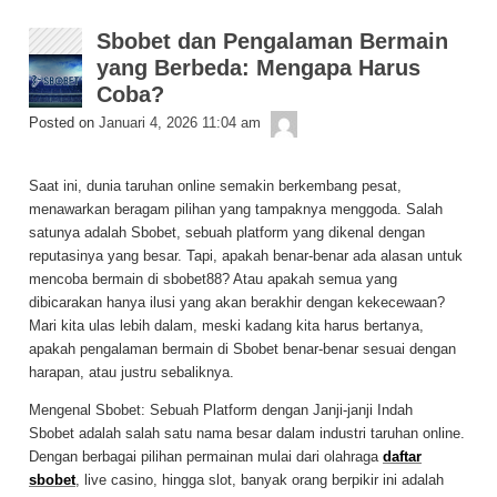
Sbobet dan Pengalaman Bermain
yang Berbeda: Mengapa Harus
Coba?
Getelon
Posted on
Januari 4, 2026 11:04 am
Saat ini, dunia taruhan online semakin berkembang pesat,
menawarkan beragam pilihan yang tampaknya menggoda. Salah
satunya adalah Sbobet, sebuah platform yang dikenal dengan
reputasinya yang besar. Tapi, apakah benar-benar ada alasan untuk
mencoba bermain di sbobet88? Atau apakah semua yang
dibicarakan hanya ilusi yang akan berakhir dengan kekecewaan?
Mari kita ulas lebih dalam, meski kadang kita harus bertanya,
apakah pengalaman bermain di Sbobet benar-benar sesuai dengan
harapan, atau justru sebaliknya.
Mengenal Sbobet: Sebuah Platform dengan Janji-janji Indah
Sbobet adalah salah satu nama besar dalam industri taruhan online.
Dengan berbagai pilihan permainan mulai dari olahraga
daftar
sbobet
, live casino, hingga slot, banyak orang berpikir ini adalah