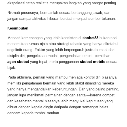
ekspektasi tetap realistis merupakan langkah yang sangat penting.
Nikmati prosesnya, bermainlah secara bertanggung jawab, dan
jangan sampai aktivitas hiburan berubah menjadi sumber tekanan.
Kesimpulan
Mencari kemenangan yang lebih konsisten di
sbobet88
bukan soal
menemukan rumus ajaib atau strategi rahasia yang hanya diketahui
segelintir orang. Faktor yang lebih berpengaruh justru berasal dari
disiplin diri, pengelolaan modal, pengendalian emosi, pemilihan
agen sbobet
yang tepat, serta penggunaan
sbobet mobile
secara
bijak.
Pada akhirnya, pemain yang mampu menjaga kontrol diri biasanya
memiliki pengalaman bermain yang lebih stabil dibanding mereka
yang hanya mengandalkan keberuntungan. Dan yang paling penting,
jangan lupa menikmati permainan dengan santai—karena dompet
dan kesehatan mental biasanya lebih menyukai keputusan yang
dibuat dengan kepala dingin daripada dengan semangat balas
dendam kepada tombol taruhan.