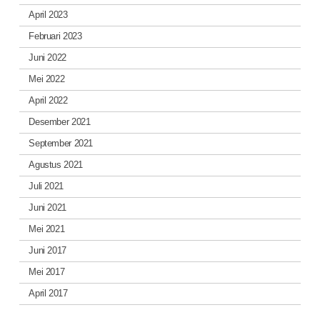
April 2023
Februari 2023
Juni 2022
Mei 2022
April 2022
Desember 2021
September 2021
Agustus 2021
Juli 2021
Juni 2021
Mei 2021
Juni 2017
Mei 2017
April 2017