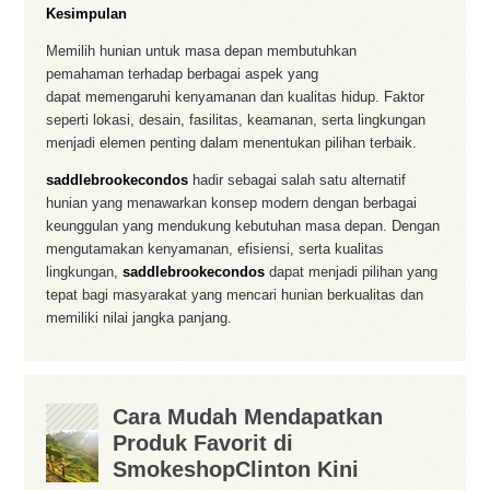
Kesimpulan
Memilih hunian untuk masa depan membutuhkan
pemahaman terhadap berbagai aspek yang
dapat memengaruhi kenyamanan dan kualitas hidup. Faktor
seperti lokasi, desain, fasilitas, keamanan, serta lingkungan
menjadi elemen penting dalam menentukan pilihan terbaik.
saddlebrookecondos
hadir sebagai salah satu alternatif
hunian yang menawarkan konsep modern dengan berbagai
keunggulan yang mendukung kebutuhan masa depan. Dengan
mengutamakan kenyamanan, efisiensi, serta kualitas
lingkungan,
saddlebrookecondos
dapat menjadi pilihan yang
tepat bagi masyarakat yang mencari hunian berkualitas dan
memiliki nilai jangka panjang.
Cara Mudah Mendapatkan
Produk Favorit di
SmokeshopClinton Kini