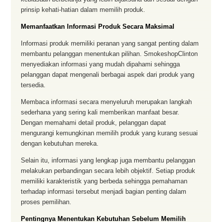
prinsip kehati-hatian dalam memilih produk.
Memanfaatkan Informasi Produk Secara Maksimal
Informasi produk memiliki peranan yang sangat penting dalam
membantu pelanggan menentukan pilihan. SmokeshopClinton
menyediakan informasi yang mudah dipahami sehingga
pelanggan dapat mengenali berbagai aspek dari produk yang
tersedia.
Membaca informasi secara menyeluruh merupakan langkah
sederhana yang sering kali memberikan manfaat besar.
Dengan memahami detail produk, pelanggan dapat
mengurangi kemungkinan memilih produk yang kurang sesuai
dengan kebutuhan mereka.
Selain itu, informasi yang lengkap juga membantu pelanggan
melakukan perbandingan secara lebih objektif. Setiap produk
memiliki karakteristik yang berbeda sehingga pemahaman
terhadap informasi tersebut menjadi bagian penting dalam
proses pemilihan.
Pentingnya Menentukan Kebutuhan Sebelum Memilih