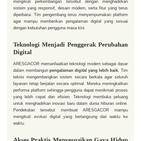
mengikuti perkembangan tersebut dengan menghadirkan
sistem yang responsif, desain modern, serta fitur yang terus
diperbarui. Tim pengembang terus menyempurnakan platform
agar mampu memberikan pengalaman digital yang sesuai
dengan kebutuhan pengguna masa kini.
Teknologi Menjadi Penggerak Perubahan
Digital
ARESGACOR memanfaatkan teknologi modern sebagai dasar
dalam membangun
pengalaman digital yang lebih baik
. Tim
teknis mengembangkan sistem secara berkala agar seluruh
layanan tetap berjalan secara optimal. Mereka meningkatkan
performa platform sehingga pengguna dapat menikmati proses
yang lebih cepat dan efisien. Teknologi membuka peluang
untuk menghadirkan inovasi baru dalam dunia hiburan online.
Pendekatan tersebut membuat ARESGACOR mampu
mengikuti evolusi digital yang berlangsung dari waktu ke
waktu.
Akses Praktis Menyesuaikan Gaya Hidup