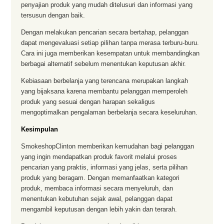
penyajian produk yang mudah ditelusuri dan informasi yang
tersusun dengan baik.
Dengan melakukan pencarian secara bertahap, pelanggan
dapat mengevaluasi setiap pilihan tanpa merasa terburu-buru.
Cara ini juga memberikan kesempatan untuk membandingkan
berbagai alternatif sebelum menentukan keputusan akhir.
Kebiasaan berbelanja yang terencana merupakan langkah
yang bijaksana karena membantu pelanggan memperoleh
produk yang sesuai dengan harapan sekaligus
mengoptimalkan pengalaman berbelanja secara keseluruhan.
Kesimpulan
SmokeshopClinton memberikan kemudahan bagi pelanggan
yang ingin mendapatkan produk favorit melalui proses
pencarian yang praktis, informasi yang jelas, serta pilihan
produk yang beragam. Dengan memanfaatkan kategori
produk, membaca informasi secara menyeluruh, dan
menentukan kebutuhan sejak awal, pelanggan dapat
mengambil keputusan dengan lebih yakin dan terarah.