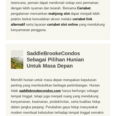
terencana, pemain dapat menikmati setiap sesi permainan
dengan lebih nyaman dan terarah. Bersama
Ceriabet
,
pengalaman memainkan
mahjong slot
dapat menjadi lebih
praktis berkat kemudahan akses melalui
ceriabet link
alternatif
serta layanan
ceriabet slot online
yang mendukung
kenyamanan pengguna.
SaddleBrookeCondos
Sebagai Pilihan Hunian
Untuk Masa Depan
Memilih hunian untuk masa depan merupakan keputusan
penting yang membutuhkan berbagai pertimbangan. Hunian
tidak
saddlebrookecondos.com
hanya berfungsi sebagai
tempat tinggal, tetapi juga menjadi ruang yang mendukung
kenyamanan, keamanan, produktivitas, serta kualitas hidup
dalam jangka panjang. Perubahan gaya hidup masyarakat
modern membuat kebutuhan terhadap tempat tinggal semakin