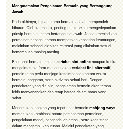
Mengutamakan Pengalaman Bermain yang Bertanggung
Jawab
Pada akhirnya, tujuan utama bermain adalah memperoleh
hiburan. Oleh karena itu, penting untuk selalu mengedepankan
prinsip bermain secara bertanggung jawab. Jangan menjadikan
permainan sebagai sarana memperoleh kepastian keuntungan,
melainkan sebagai aktivitas rekreasi yang dilakukan sesuai
kemampuan masing-masing.
Baik saat bermain melalui
ceriabet slot online
maupun ketika
mengakses platform menggunakan
ceriabet link alternatif
,
pemain tetap perlu menjaga keseimbangan antara waktu
bermain, anggaran, serta aktivitas sehari-hari. Dengan
pendekatan yang disiplin, pengalaman bermain akan terasa
lebih menyenangkan dan tetap berada dalam batas yang
sehat.
Menentukan langkah yang tepat saat bermain
mahjong ways
memerlukan kombinasi antara pemahaman permainan,
pengelolaan modal, pengendalian emosi, serta konsistensi
dalam mengambil keputusan. Melalui pendekatan yang