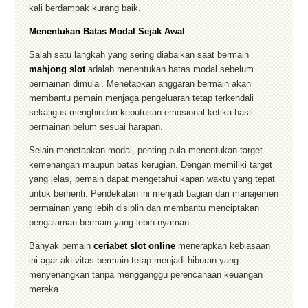
kali berdampak kurang baik.
Menentukan Batas Modal Sejak Awal
Salah satu langkah yang sering diabaikan saat bermain
mahjong slot
adalah menentukan batas modal sebelum
permainan dimulai. Menetapkan anggaran bermain akan
membantu pemain menjaga pengeluaran tetap terkendali
sekaligus menghindari keputusan emosional ketika hasil
permainan belum sesuai harapan.
Selain menetapkan modal, penting pula menentukan target
kemenangan maupun batas kerugian. Dengan memiliki target
yang jelas, pemain dapat mengetahui kapan waktu yang tepat
untuk berhenti. Pendekatan ini menjadi bagian dari manajemen
permainan yang lebih disiplin dan membantu menciptakan
pengalaman bermain yang lebih nyaman.
Banyak pemain
ceriabet slot online
menerapkan kebiasaan
ini agar aktivitas bermain tetap menjadi hiburan yang
menyenangkan tanpa mengganggu perencanaan keuangan
mereka.