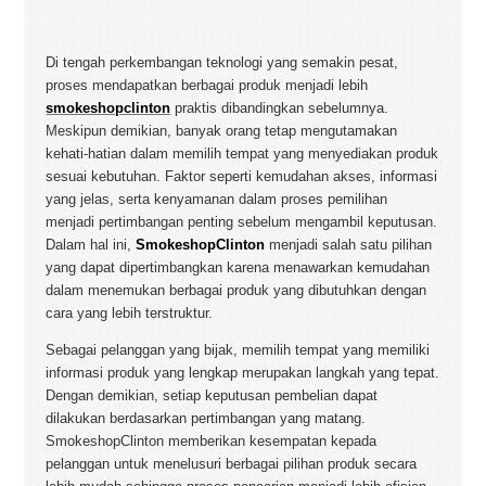
Di tengah perkembangan teknologi yang semakin pesat,
proses mendapatkan berbagai produk menjadi lebih
smokeshopclinton
praktis dibandingkan sebelumnya.
Meskipun demikian, banyak orang tetap mengutamakan
kehati-hatian dalam memilih tempat yang menyediakan produk
sesuai kebutuhan. Faktor seperti kemudahan akses, informasi
yang jelas, serta kenyamanan dalam proses pemilihan
menjadi pertimbangan penting sebelum mengambil keputusan.
Dalam hal ini,
SmokeshopClinton
menjadi salah satu pilihan
yang dapat dipertimbangkan karena menawarkan kemudahan
dalam menemukan berbagai produk yang dibutuhkan dengan
cara yang lebih terstruktur.
Sebagai pelanggan yang bijak, memilih tempat yang memiliki
informasi produk yang lengkap merupakan langkah yang tepat.
Dengan demikian, setiap keputusan pembelian dapat
dilakukan berdasarkan pertimbangan yang matang.
SmokeshopClinton memberikan kesempatan kepada
pelanggan untuk menelusuri berbagai pilihan produk secara