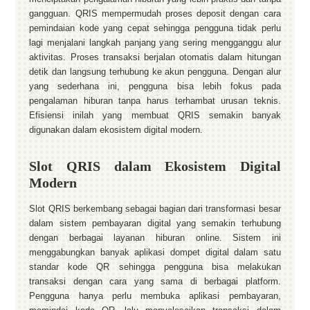
gangguan. QRIS mempermudah proses deposit dengan cara
pemindaian kode yang cepat sehingga pengguna tidak perlu
lagi menjalani langkah panjang yang sering mengganggu alur
aktivitas. Proses transaksi berjalan otomatis dalam hitungan
detik dan langsung terhubung ke akun pengguna. Dengan alur
yang sederhana ini, pengguna bisa lebih fokus pada
pengalaman hiburan tanpa harus terhambat urusan teknis.
Efisiensi inilah yang membuat QRIS semakin banyak
digunakan dalam ekosistem digital modern.
Slot QRIS dalam Ekosistem Digital
Modern
Slot QRIS berkembang sebagai bagian dari transformasi besar
dalam sistem pembayaran digital yang semakin terhubung
dengan berbagai layanan hiburan online. Sistem ini
menggabungkan banyak aplikasi dompet digital dalam satu
standar kode QR sehingga pengguna bisa melakukan
transaksi dengan cara yang sama di berbagai platform.
Pengguna hanya perlu membuka aplikasi pembayaran,