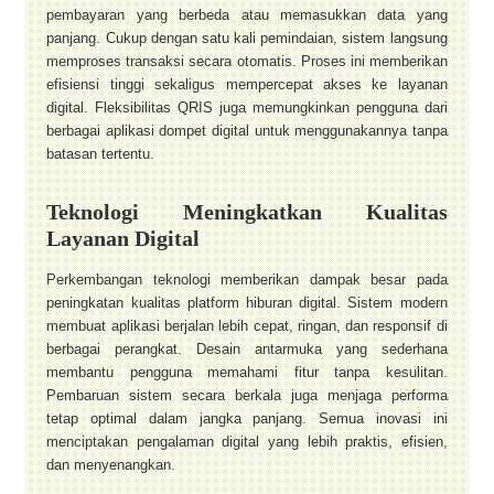
pembayaran yang berbeda atau memasukkan data yang
panjang. Cukup dengan satu kali pemindaian, sistem langsung
memproses transaksi secara otomatis. Proses ini memberikan
efisiensi tinggi sekaligus mempercepat akses ke layanan
digital. Fleksibilitas QRIS juga memungkinkan pengguna dari
berbagai aplikasi dompet digital untuk menggunakannya tanpa
batasan tertentu.
Teknologi Meningkatkan Kualitas
Layanan Digital
Perkembangan teknologi memberikan dampak besar pada
peningkatan kualitas platform hiburan digital. Sistem modern
membuat aplikasi berjalan lebih cepat, ringan, dan responsif di
berbagai perangkat. Desain antarmuka yang sederhana
membantu pengguna memahami fitur tanpa kesulitan.
Pembaruan sistem secara berkala juga menjaga performa
tetap optimal dalam jangka panjang. Semua inovasi ini
menciptakan pengalaman digital yang lebih praktis, efisien,
dan menyenangkan.