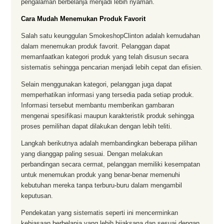
pengalaman berbelanja menjadi lebih nyaman.
Cara Mudah Menemukan Produk Favorit
Salah satu keunggulan SmokeshopClinton adalah kemudahan
dalam menemukan produk favorit. Pelanggan dapat
memanfaatkan kategori produk yang telah disusun secara
sistematis sehingga pencarian menjadi lebih cepat dan efisien.
Selain menggunakan kategori, pelanggan juga dapat
memperhatikan informasi yang tersedia pada setiap produk.
Informasi tersebut membantu memberikan gambaran
mengenai spesifikasi maupun karakteristik produk sehingga
proses pemilihan dapat dilakukan dengan lebih teliti.
Langkah berikutnya adalah membandingkan beberapa pilihan
yang dianggap paling sesuai. Dengan melakukan
perbandingan secara cermat, pelanggan memiliki kesempatan
untuk menemukan produk yang benar-benar memenuhi
kebutuhan mereka tanpa terburu-buru dalam mengambil
keputusan.
Pendekatan yang sistematis seperti ini mencerminkan
kebiasaan berbelanja yang lebih bijaksana dan sesuai dengan