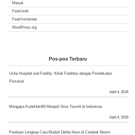
Masuk
Feed entri
Feed komentar
WordPress.org
Pos-pos Terbaru
Usha Hospital and Fertility: Klinik Fertilitas dengan Pendekatan
Personal
April 4, 2026
Mengapa KudaHoki88 Menjadi Situs Favorit di Indonesia
April 4, 2026
Panduan Lengkap Cara Mudah Daftar Akun di Ceriabet Resmi