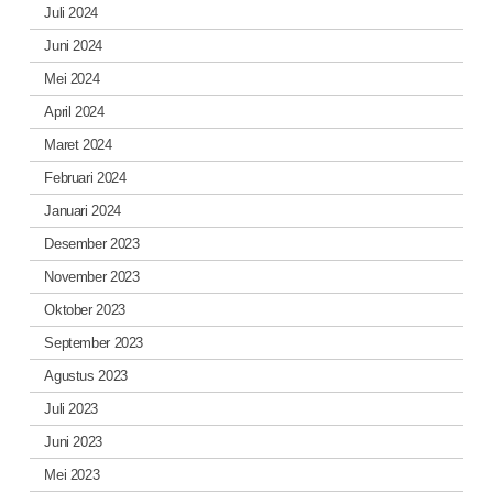
Juli 2024
Juni 2024
Mei 2024
April 2024
Maret 2024
Februari 2024
Januari 2024
Desember 2023
November 2023
Oktober 2023
September 2023
Agustus 2023
Juli 2023
Juni 2023
Mei 2023