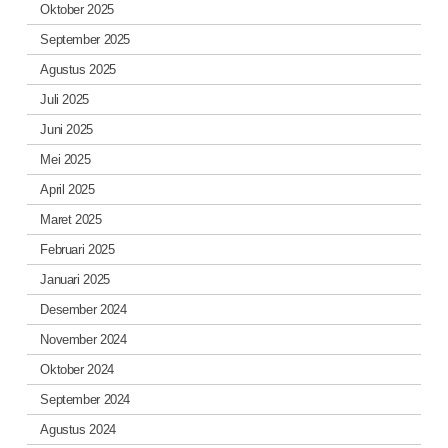
Oktober 2025
September 2025
Agustus 2025
Juli 2025
Juni 2025
Mei 2025
April 2025
Maret 2025
Februari 2025
Januari 2025
Desember 2024
November 2024
Oktober 2024
September 2024
Agustus 2024