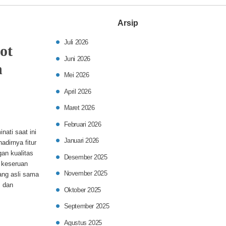
Arsip
Juli 2026
ot
Juni 2026
n
Mei 2026
April 2026
Maret 2026
Februari 2026
nati saat ini
Januari 2026
adirnya fitur
gan kualitas
Desember 2025
g keseruan
November 2025
ang asli sama
, dan
Oktober 2025
September 2025
Agustus 2025