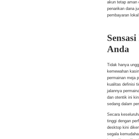
akun tetap aman 
penarikan dana ju
pembayaran lokal 
Sensasi
Anda
Tidak hanya ungg
kemewahan kasino
permainan meja po
kualitas definisi
jalannya permain
dan otentik ini ki
sedang dalam per
Secara keseluruh
tinggi dengan per
desktop kini dik
segala kemudahan