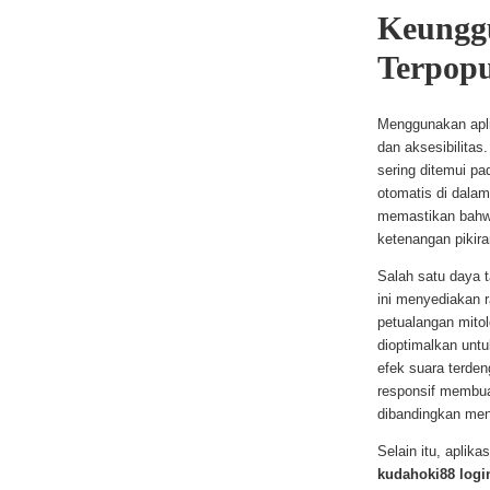
Keungg
Terpopu
Menggunakan apli
dan aksesibilitas
sering ditemui pa
otomatis di dalam
memastikan bahwa
ketenangan pikir
Salah satu daya t
ini menyediakan r
petualangan mitol
dioptimalkan untu
efek suara terde
responsif membua
dibandingkan men
Selain itu, aplik
kudahoki88 logi