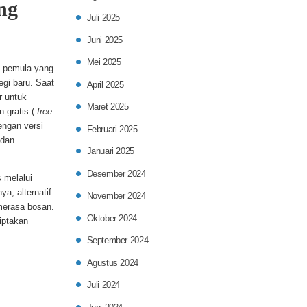
ng
Juli 2025
Juni 2025
Mei 2025
n pemula yang
gi baru. Saat
April 2025
r untuk
Maret 2025
 gratis (
free
engan versi
Februari 2025
 dan
Januari 2025
Desember 2024
s melalui
a, alternatif
November 2024
merasa bosan.
Oktober 2024
iptakan
September 2024
Agustus 2024
Juli 2024