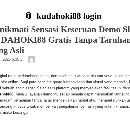
kudahoki88 login
nikmati Sensasi Keseruan Demo Sl
DAHOKI88 Gratis Tanpa Taruha
g Asli
Getelon
1, 2026 5:35 pm
digital terus berkembang pesat, dan salah satu wahana hiburan yang paling dimi
slot online. Bagi para pencinta game ketangkasan dan visual yang menarik, h
 sebuah angin segar. Salah satu platform yang menyediakan fasilitas ini den
ahoki88
. Melalui layanan demo ini, setiap pemain dapat merasakan langsun
 macam permainan tanpa harus mengeluarkan modal atau mempertaruhkan u
i dirancang khusus untuk memberikan pengalaman bermain yang autentik, aman
 risiko keuangan.