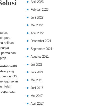
olusi
April 2023
Februari 2023
Juni 2022
Mei 2022
buran,
April 2022
leh para
Desember 2021
a aplikasi
unanya.
September 2021
i permainan
Agustus 2021
ptop.
Juli 2021
 kudahoki88
alasi yang
Juni 2021
d maupun iOS.
Mei 2021
enggunakan
si telah
Juni 2017
 cepat saat
Mei 2017
April 2017