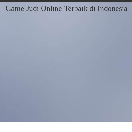
Game Judi Online Terbaik di Indonesia
Primary