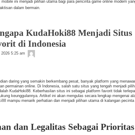
si mobile ini menjadi pilihan utama bagi para pencinta game online modern ya
raktisan dalam bermain.
ngapa KudaHoki88 Menjadi Situs
orit di Indonesia
Getelon
4, 2026 5:25 am
udian daring yang semakin berkembang pesat, banyak platform yang menawar
an permainan online. Di Indonesia, salah satu situs yang tengah menjadi pili
lah KudaHoki88. Keberhasilan situs ini sebagai platform favorit tidak terlepa
ukung keunggulannya. Artikel ini akan mengulas secara lengkap mengenai a
ki88
mampu menarik perhatian dan menjadi pilihan utama di kalangan pecinta j
n dan Legalitas Sebagai Prioritas