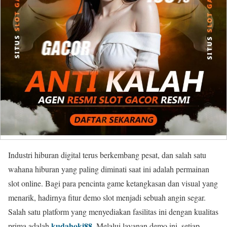
Industri hiburan digital terus berkembang pesat, dan salah satu
wahana hiburan yang paling diminati saat ini adalah permainan
slot online. Bagi para pencinta game ketangkasan dan visual yang
menarik, hadirnya fitur demo slot menjadi sebuah angin segar.
Salah satu platform yang menyediakan fasilitas ini dengan kualitas
kudahoki88
prima adalah
. Melalui layanan demo ini, setiap