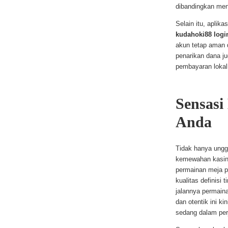
dibandingkan men
Selain itu, aplik
kudahoki88 logi
akun tetap aman 
penarikan dana ju
pembayaran lokal 
Sensasi
Anda
Tidak hanya ungg
kemewahan kasino
permainan meja po
kualitas definisi
jalannya permain
dan otentik ini ki
sedang dalam per