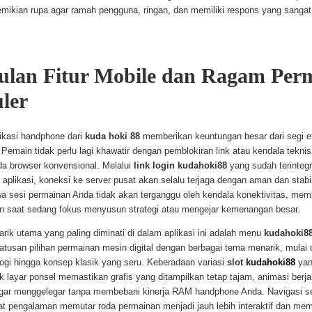
emikian rupa agar ramah pengguna, ringan, dan memiliki respons yang sangat
ulan Fitur Mobile dan Ragam Per
ler
kasi handphone dari
kuda hoki 88
memberikan keuntungan besar dari segi ef
. Pemain tidak perlu lagi khawatir dengan pemblokiran link atau kendala teknis
da browser konvensional. Melalui
link login kudahoki88
yang sudah terintegr
 aplikasi, koneksi ke server pusat akan selalu terjaga dengan aman dan stabil.
 sesi permainan Anda tidak akan terganggu oleh kendala konektivitas, mem
an saat sedang fokus menyusun strategi atau mengejar kemenangan besar.
arik utama yang paling diminati di dalam aplikasi ini adalah menu
kudahoki88
atusan pilihan permainan mesin digital dengan berbagai tema menarik, mulai 
ogi hingga konsep klasik yang seru. Keberadaan variasi
slot
kudahoki88
yan
k layar ponsel memastikan grafis yang ditampilkan tetap tajam, animasi berj
ngar menggelegar tanpa membebani kinerja RAM handphone Anda. Navigasi s
t pengalaman memutar roda permainan menjadi jauh lebih interaktif dan m