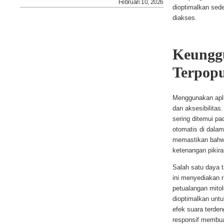
Februari 10, 2026
dioptimalkan sed
diakses.
Keungg
Terpopu
Menggunakan apli
dan aksesibilitas
sering ditemui pa
otomatis di dalam
memastikan bahwa
ketenangan pikir
Salah satu daya t
ini menyediakan r
petualangan mitol
dioptimalkan untu
efek suara terde
responsif membua