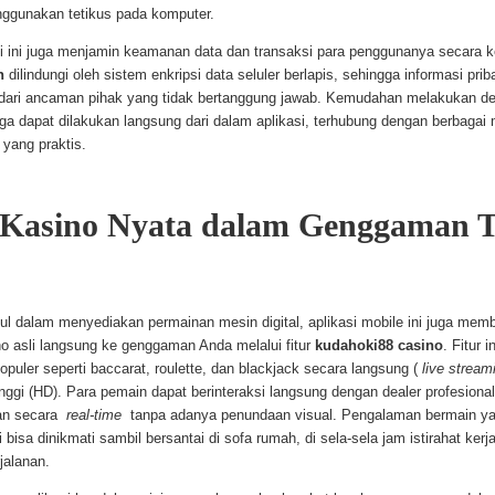
ggunakan tetikus pada komputer.
asi ini juga menjamin keamanan data dan transaksi para penggunanya secara k
n
dilindungi oleh sistem enkripsi data seluler berlapis, sehingga informasi prib
dari ancaman pihak yang tidak bertanggung jawab. Kemudahan melakukan de
ga dapat dilakukan langsung dari dalam aplikasi, terhubung dengan berbagai
yang praktis.
 Kasino Nyata dalam Genggaman 
ul dalam menyediakan permainan mesin digital, aplikasi mobile ini juga me
 asli langsung ke genggaman Anda melalui fitur
kudahoki88 casino
. Fitur 
puler seperti baccarat, roulette, dan blackjack secara langsung (
live stream
 tinggi (HD). Para pemain dapat berinteraksi langsung dengan dealer profesiona
an secara
real-time
tanpa adanya penundaan visual. Pengalaman bermain ya
ni bisa dinikmati sambil bersantai di sofa rumah, di sela-sela jam istirahat kerj
jalanan.