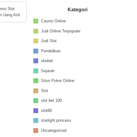
emo Slot
Kategori
 Uang Asli
Casino Online
Judi Online Terpopuler
Judi Slot
Pendidikan
sbobet
Sejarah
Situs Poker Online
Slot
slot bet 100
slot88
starlight princess
Uncategorized