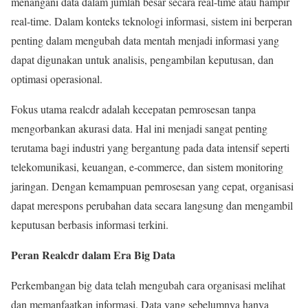
menangani data dalam jumlah besar secara real-time atau hampir
real-time. Dalam konteks teknologi informasi, sistem ini berperan
penting dalam mengubah data mentah menjadi informasi yang
dapat digunakan untuk analisis, pengambilan keputusan, dan
optimasi operasional.
Fokus utama realcdr adalah kecepatan pemrosesan tanpa
mengorbankan akurasi data. Hal ini menjadi sangat penting
terutama bagi industri yang bergantung pada data intensif seperti
telekomunikasi, keuangan, e-commerce, dan sistem monitoring
jaringan. Dengan kemampuan pemrosesan yang cepat, organisasi
dapat merespons perubahan data secara langsung dan mengambil
keputusan berbasis informasi terkini.
Peran Realcdr dalam Era Big Data
Perkembangan big data telah mengubah cara organisasi melihat
dan memanfaatkan informasi. Data yang sebelumnya hanya