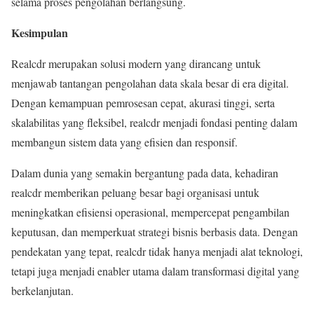
selama proses pengolahan berlangsung.
Kesimpulan
Realcdr merupakan solusi modern yang dirancang untuk
menjawab tantangan pengolahan data skala besar di era digital.
Dengan kemampuan pemrosesan cepat, akurasi tinggi, serta
skalabilitas yang fleksibel, realcdr menjadi fondasi penting dalam
membangun sistem data yang efisien dan responsif.
Dalam dunia yang semakin bergantung pada data, kehadiran
realcdr memberikan peluang besar bagi organisasi untuk
meningkatkan efisiensi operasional, mempercepat pengambilan
keputusan, dan memperkuat strategi bisnis berbasis data. Dengan
pendekatan yang tepat, realcdr tidak hanya menjadi alat teknologi,
tetapi juga menjadi enabler utama dalam transformasi digital yang
berkelanjutan.