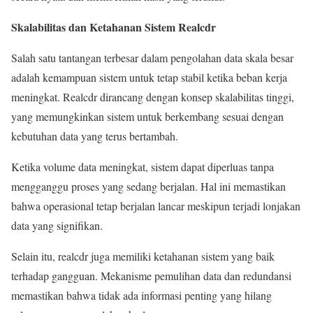
Skalabilitas dan Ketahanan Sistem Realcdr
Salah satu tantangan terbesar dalam pengolahan data skala besar
adalah kemampuan sistem untuk tetap stabil ketika beban kerja
meningkat. Realcdr dirancang dengan konsep skalabilitas tinggi,
yang memungkinkan sistem untuk berkembang sesuai dengan
kebutuhan data yang terus bertambah.
Ketika volume data meningkat, sistem dapat diperluas tanpa
mengganggu proses yang sedang berjalan. Hal ini memastikan
bahwa operasional tetap berjalan lancar meskipun terjadi lonjakan
data yang signifikan.
Selain itu, realcdr juga memiliki ketahanan sistem yang baik
terhadap gangguan. Mekanisme pemulihan data dan redundansi
memastikan bahwa tidak ada informasi penting yang hilang