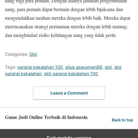
uang bagi para pemain. Dengan adanya jaminan pengembalian
uang, para pemain dapat bermain dengan lebih bijaksana dan
mengendalikan taruhan mereka dengan lebih baik. Mereka dapat
merencanakan strategi permainan mereka dengan lebih matang,
dan menghindari risiko kehilangan uang yang tidak perlu.
Categories:
Slot
Tags:
garansi kekalahan 100
,
situs spaceman88
,
slot
,
slot
garansi kekalahan
,
slot garansi kekalahan 100
Leave a Comment
Game Judi Online Terbaik di Indonesia
Back to top
Exit mobile version