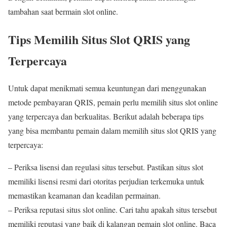
tambahan saat bermain slot online.
Tips Memilih Situs Slot QRIS yang
Terpercaya
Untuk dapat menikmati semua keuntungan dari menggunakan
metode pembayaran QRIS, pemain perlu memilih situs slot online
yang terpercaya dan berkualitas. Berikut adalah beberapa tips
yang bisa membantu pemain dalam memilih situs slot QRIS yang
terpercaya:
– Periksa lisensi dan regulasi situs tersebut. Pastikan situs slot
memiliki lisensi resmi dari otoritas perjudian terkemuka untuk
memastikan keamanan dan keadilan permainan.
– Periksa reputasi situs slot online. Cari tahu apakah situs tersebut
memiliki reputasi yang baik di kalangan pemain slot online. Baca