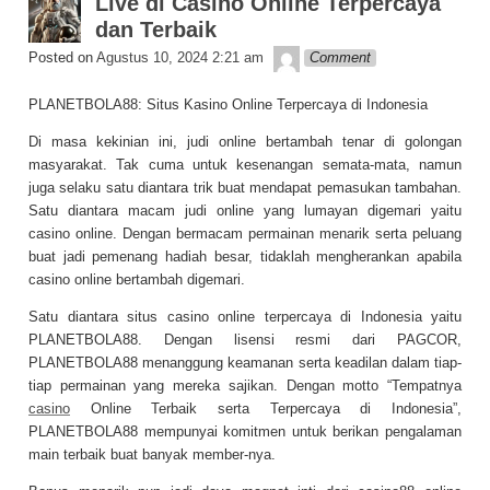
Live di Casino Online Terpercaya
dan Terbaik
Getelon
Posted on
Agustus 10, 2024 2:21 am
Comment
PLANETBOLA88: Situs Kasino Online Terpercaya di Indonesia
Di masa kekinian ini, judi online bertambah tenar di golongan
masyarakat. Tak cuma untuk kesenangan semata-mata, namun
juga selaku satu diantara trik buat mendapat pemasukan tambahan.
Satu diantara macam judi online yang lumayan digemari yaitu
casino online. Dengan bermacam permainan menarik serta peluang
buat jadi pemenang hadiah besar, tidaklah mengherankan apabila
casino online bertambah digemari.
Satu diantara situs casino online terpercaya di Indonesia yaitu
PLANETBOLA88. Dengan lisensi resmi dari PAGCOR,
PLANETBOLA88 menanggung keamanan serta keadilan dalam tiap-
tiap permainan yang mereka sajikan. Dengan motto “Tempatnya
casino
Online Terbaik serta Terpercaya di Indonesia”,
PLANETBOLA88 mempunyai komitmen untuk berikan pengalaman
main terbaik buat banyak member-nya.