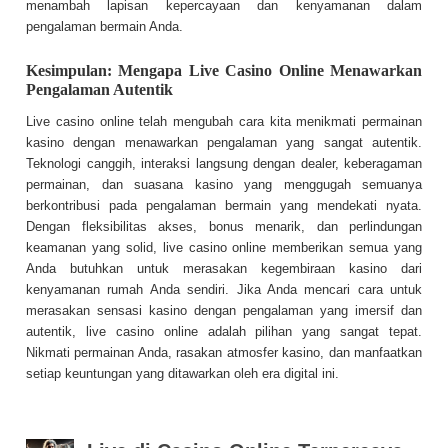
menambah lapisan kepercayaan dan kenyamanan dalam
pengalaman bermain Anda.
Kesimpulan: Mengapa Live Casino Online Menawarkan
Pengalaman Autentik
Live casino online telah mengubah cara kita menikmati permainan
kasino dengan menawarkan pengalaman yang sangat autentik.
Teknologi canggih, interaksi langsung dengan dealer, keberagaman
permainan, dan suasana kasino yang menggugah semuanya
berkontribusi pada pengalaman bermain yang mendekati nyata.
Dengan fleksibilitas akses, bonus menarik, dan perlindungan
keamanan yang solid, live casino online memberikan semua yang
Anda butuhkan untuk merasakan kegembiraan kasino dari
kenyamanan rumah Anda sendiri. Jika Anda mencari cara untuk
merasakan sensasi kasino dengan pengalaman yang imersif dan
autentik, live casino online adalah pilihan yang sangat tepat.
Nikmati permainan Anda, rasakan atmosfer kasino, dan manfaatkan
setiap keuntungan yang ditawarkan oleh era digital ini.