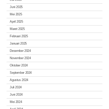
Juni 2025
Mei 2025
April 2025
Maret 2025
Februari 2025
Januari 2025
Desember 2024
November 2024
Oktober 2024
September 2024
Agustus 2024
Juli 2024
Juni 2024
Mei 2024