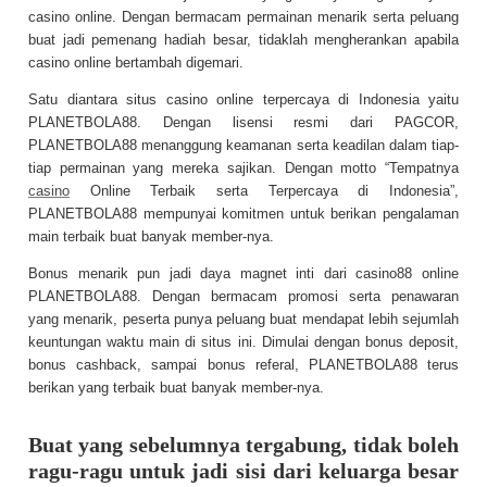
casino online. Dengan bermacam permainan menarik serta peluang
buat jadi pemenang hadiah besar, tidaklah mengherankan apabila
casino online bertambah digemari.
Satu diantara situs casino online terpercaya di Indonesia yaitu
PLANETBOLA88. Dengan lisensi resmi dari PAGCOR,
PLANETBOLA88 menanggung keamanan serta keadilan dalam tiap-
tiap permainan yang mereka sajikan. Dengan motto “Tempatnya
casino
Online Terbaik serta Terpercaya di Indonesia”,
PLANETBOLA88 mempunyai komitmen untuk berikan pengalaman
main terbaik buat banyak member-nya.
Bonus menarik pun jadi daya magnet inti dari casino88 online
PLANETBOLA88. Dengan bermacam promosi serta penawaran
yang menarik, peserta punya peluang buat mendapat lebih sejumlah
keuntungan waktu main di situs ini. Dimulai dengan bonus deposit,
bonus cashback, sampai bonus referal, PLANETBOLA88 terus
berikan yang terbaik buat banyak member-nya.
Buat yang sebelumnya tergabung, tidak boleh
ragu-ragu untuk jadi sisi dari keluarga besar