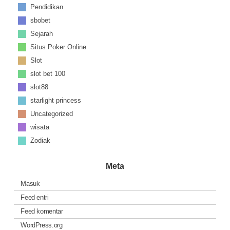
Pendidikan
sbobet
Sejarah
Situs Poker Online
Slot
slot bet 100
slot88
starlight princess
Uncategorized
wisata
Zodiak
Meta
Masuk
Feed entri
Feed komentar
WordPress.org