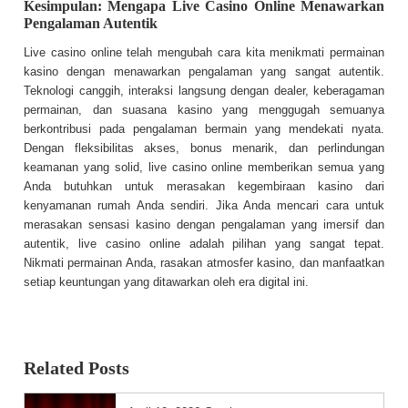
Kesimpulan: Mengapa Live Casino Online Menawarkan
Pengalaman Autentik
Live casino online telah mengubah cara kita menikmati permainan
kasino dengan menawarkan pengalaman yang sangat autentik.
Teknologi canggih, interaksi langsung dengan dealer, keberagaman
permainan, dan suasana kasino yang menggugah semuanya
berkontribusi pada pengalaman bermain yang mendekati nyata.
Dengan fleksibilitas akses, bonus menarik, dan perlindungan
keamanan yang solid, live casino online memberikan semua yang
Anda butuhkan untuk merasakan kegembiraan kasino dari
kenyamanan rumah Anda sendiri. Jika Anda mencari cara untuk
merasakan sensasi kasino dengan pengalaman yang imersif dan
autentik, live casino online adalah pilihan yang sangat tepat.
Nikmati permainan Anda, rasakan atmosfer kasino, dan manfaatkan
setiap keuntungan yang ditawarkan oleh era digital ini.
Related Posts