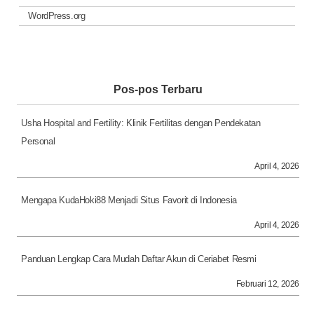
WordPress.org
Pos-pos Terbaru
Usha Hospital and Fertility: Klinik Fertilitas dengan Pendekatan
Personal
April 4, 2026
Mengapa KudaHoki88 Menjadi Situs Favorit di Indonesia
April 4, 2026
Panduan Lengkap Cara Mudah Daftar Akun di Ceriabet Resmi
Februari 12, 2026