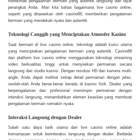
menikmati pengalaman bermain yang autentik langsung dari layar
perangkat Anda. Mari kita bahas bagaimana live casino online,
seperti yang ditawarkan oleh casino88, memberikan pengalaman
bermain yang mendekati nyata dan autentik.
Teknologi Canggih yang Menciptakan Atmosfer Kasino
Saat bermain di live casino online, teknologi adalah kunci utama
yang menciptakan pengalaman bermain yang autentik. Casino88
dan platform live casino online menggunakan teknologi streaming
video berkualitas tinggi untuk menyiarkan permainan secara
langsung dari studio kasino. Dengan resolusi HD dan kamera multi-
angle, Anda dapat melihat setiap detail permainan dengan jelas,
seolah-olah Anda benar-benar berada di kasino fisik. Dealer yang
berpengalaman dan profesional memimpin permainan dengan
interaksi langsung, menambahkan elemen keaslian yang membuat
pengalaman bermain semakin nyata.
Interaksi Langsung dengan Dealer
Salah satu daya tarik utama dari live casino online adalah
kemampuan untuk berinteraksi langsung dengan dealer. Berbeda