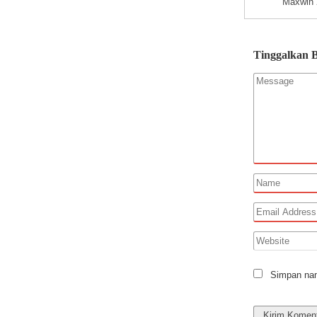
Maxwin 
Tinggalkan 
Simpan nam