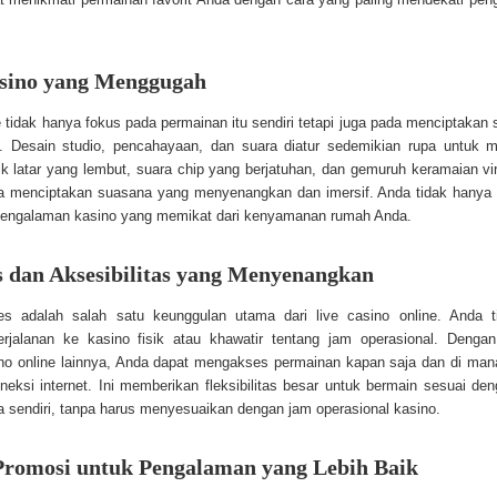
sino yang Menggugah
e tidak hanya fokus pada permainan itu sendiri tetapi juga pada menciptakan
 Desain studio, pencahayaan, dan suara diatur sedemikian rupa untuk m
sik latar yang lembut, suara chip yang berjatuhan, dan gemuruh keramaian v
da menciptakan suasana yang menyenangkan dan imersif. Anda tidak hanya b
pengalaman kasino yang memikat dari kenyamanan rumah Anda.
as dan Aksesibilitas yang Menyenangkan
es adalah salah satu keunggulan utama dari live casino online. Anda ti
rjalanan ke kasino fisik atau khawatir tentang jam operasional. Denga
sino online lainnya, Anda dapat mengakses permainan kapan saja dan di man
neksi internet. Ini memberikan fleksibilitas besar untuk bermain sesuai de
sendiri, tanpa harus menyesuaikan dengan jam operasional kasino.
Promosi untuk Pengalaman yang Lebih Baik