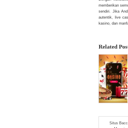
memberikan semu
sendiri. Jika A
autentik, live c
kasino, dan manfa
Related Pos
Situs Bac