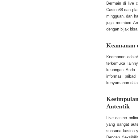
Bermain di live 
Casino88 dan pla
mingguan, dan ha
juga memberi An
dengan bijak bis
Keamanan d
Keamanan adalah 
terkemuka lainny
keuangan Anda. 
informasi priba
kenyamanan dala
Kesimpula
Autentik
Live casino onl
yang sangat aute
suasana kasino 
Dengan fleksibi