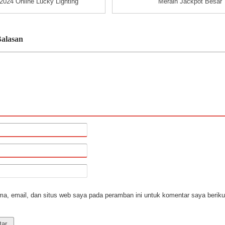
2024 Online Lucky Lighting
Meraih Jackpot Besar
Balasan
a, email, dan situs web saya pada peramban ini untuk komentar saya beriku