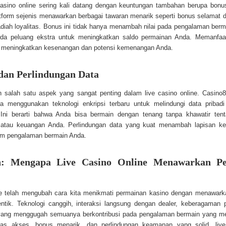
casino online sering kali datang dengan keuntungan tambahan berupa bonu
tform sejenis menawarkan berbagai tawaran menarik seperti bonus selamat 
diah loyalitas. Bonus ini tidak hanya menambah nilai pada pengalaman berm
da peluang ekstra untuk meningkatkan saldo permainan Anda. Memanfaa
a meningkatkan kesenangan dan potensi kemenangan Anda.
an Perlindungan Data
salah satu aspek yang sangat penting dalam live casino online. Casino8
a menggunakan teknologi enkripsi terbaru untuk melindungi data pribadi
Ini berarti bahwa Anda bisa bermain dengan tenang tanpa khawatir te
di atau keuangan Anda. Perlindungan data yang kuat menambah lapisan k
m pengalaman bermain Anda.
n: Mengapa Live Casino Online Menawarkan P
ine telah mengubah cara kita menikmati permainan kasino dengan menawar
ntik. Teknologi canggih, interaksi langsung dengan dealer, keberagaman 
yang menggugah semuanya berkontribusi pada pengalaman bermain yang me
litas akses, bonus menarik, dan perlindungan keamanan yang solid, live