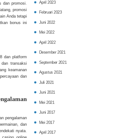
April 2023
s dan promosi.
datang, promosi
Februari 2023
ain Anda tetapi
Juni 2022
tkan bonus ini
Mei 2022
April 2022
Desember 2021
8 dan platform
September 2021
 dan transaksi
ntang keamanan
Agustus 2021
epercayaan dan
Juli 2021
Juni 2021
engalaman
Mei 2021
Juni 2017
kan pengalaman
Mei 2017
permainan, dan
ndekati nyata.
April 2017
 casino online