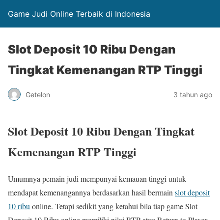
Game Judi Online Terbaik di Indonesia
Slot Deposit 10 Ribu Dengan
Tingkat Kemenangan RTP Tinggi
Getelon
3 tahun ago
Slot Deposit 10 Ribu Dengan Tingkat
Kemenangan RTP Tinggi
Umumnya pemain judi mempunyai kemauan tinggi untuk
mendapat kemenangannya berdasarkan hasil bermain
slot deposit
10 ribu
online. Tetapi sedikit yang ketahui bila tiap game Slot
Deposit 10 Ribu online memiliki nilai RTP atau Return to Player