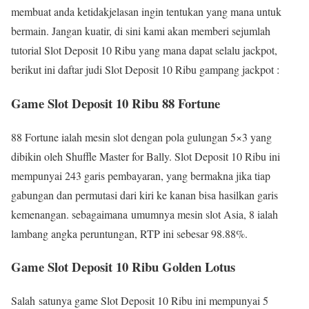
membuat anda ketidakjelasan ingin tentukan yang mana untuk
bermain. Jangan kuatir, di sini kami akan memberi sejumlah
tutorial Slot Deposit 10 Ribu yang mana dapat selalu jackpot,
berikut ini daftar judi Slot Deposit 10 Ribu gampang jackpot :
Game Slot Deposit 10 Ribu 88 Fortune
88 Fortune ialah mesin slot dengan pola gulungan 5×3 yang
dibikin oleh Shuffle Master for Bally. Slot Deposit 10 Ribu ini
mempunyai 243 garis pembayaran, yang bermakna jika tiap
gabungan dan permutasi dari kiri ke kanan bisa hasilkan garis
kemenangan. sebagaimana umumnya mesin slot Asia, 8 ialah
lambang angka peruntungan, RTP ini sebesar 98.88%.
Game Slot Deposit 10 Ribu Golden Lotus
Salah satunya game Slot Deposit 10 Ribu ini mempunyai 5