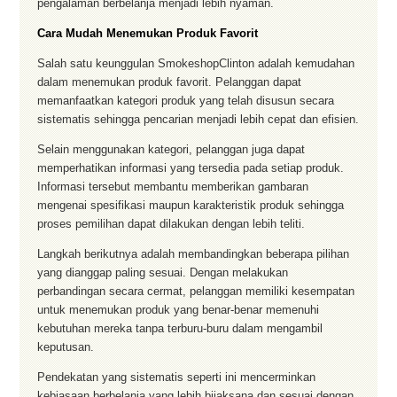
pengalaman berbelanja menjadi lebih nyaman.
Cara Mudah Menemukan Produk Favorit
Salah satu keunggulan SmokeshopClinton adalah kemudahan
dalam menemukan produk favorit. Pelanggan dapat
memanfaatkan kategori produk yang telah disusun secara
sistematis sehingga pencarian menjadi lebih cepat dan efisien.
Selain menggunakan kategori, pelanggan juga dapat
memperhatikan informasi yang tersedia pada setiap produk.
Informasi tersebut membantu memberikan gambaran
mengenai spesifikasi maupun karakteristik produk sehingga
proses pemilihan dapat dilakukan dengan lebih teliti.
Langkah berikutnya adalah membandingkan beberapa pilihan
yang dianggap paling sesuai. Dengan melakukan
perbandingan secara cermat, pelanggan memiliki kesempatan
untuk menemukan produk yang benar-benar memenuhi
kebutuhan mereka tanpa terburu-buru dalam mengambil
keputusan.
Pendekatan yang sistematis seperti ini mencerminkan
kebiasaan berbelanja yang lebih bijaksana dan sesuai dengan