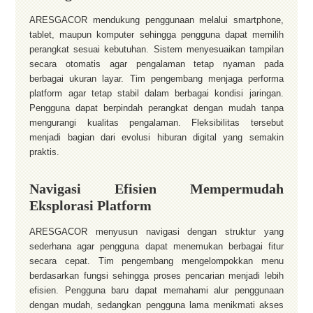
ARESGACOR mendukung penggunaan melalui smartphone,
tablet, maupun komputer sehingga pengguna dapat memilih
perangkat sesuai kebutuhan. Sistem menyesuaikan tampilan
secara otomatis agar pengalaman tetap nyaman pada
berbagai ukuran layar. Tim pengembang menjaga performa
platform agar tetap stabil dalam berbagai kondisi jaringan.
Pengguna dapat berpindah perangkat dengan mudah tanpa
mengurangi kualitas pengalaman. Fleksibilitas tersebut
menjadi bagian dari evolusi hiburan digital yang semakin
praktis.
Navigasi Efisien Mempermudah
Eksplorasi Platform
ARESGACOR menyusun navigasi dengan struktur yang
sederhana agar pengguna dapat menemukan berbagai fitur
secara cepat. Tim pengembang mengelompokkan menu
berdasarkan fungsi sehingga proses pencarian menjadi lebih
efisien. Pengguna baru dapat memahami alur penggunaan
dengan mudah, sedangkan pengguna lama menikmati akses