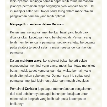
lebih nyaman sehingga pemain dapat lebih fokus memahami
jalannya permainan tanpa terganggu oleh kendala teknis. Hal
ini menjadi salah satu faktor pendukung dalam menciptakan
pengalaman bermain yang lebih optimal.
Menjaga Konsistensi dalam Bermain
Konsistensi sering kali memberikan hasil yang lebih baik
dibandingkan keputusan yang berubah-ubah. Pemain yang
telah memiliki rencana permainan sebaiknya tetap berpegang
pada strategi tersebut selama masih sesuai dengan kondisi
permainan.
Dalam
mahjong ways
, konsistensi bukan berarti selalu
menggunakan nominal yang sama, melainkan tetap mengikuti
batas modal, target kemenangan, dan waktu bermain yang
telah ditentukan sebelumnya. Dengan cara ini, setiap sesi
permainan menjadi lebih terstruktur dan mudah dievaluasi.
Pemain di
Ceriabet
juga dapat memanfaatkan pengalaman
dari sesi sebelumnya sebagai bahan pembelajaran untuk
menentukan langkah yang lebih baik pada kesempatan
berikutnya.