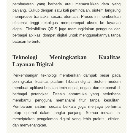
pembayaran yang berbeda atau memasukkan data yang
panjang. Cukup dengan satu kali pemindaian, sistem langsung
memproses transaksi secara otomatis. Proses ini memberikan
efisiensi tinggi sekaligus mempercepat akses ke layanan
digital. Fleksibilitas QRIS juga memungkinkan pengguna dari
berbagai aplikasi dompet digital untuk menggunakannya tanpa
batasan tertentu.
Teknologi Meningkatkan Kualitas
Layanan Digital
Perkembangan teknologi memberikan dampak besar pada
peningkatan kualitas platform hiburan digital. Sistem modern
membuat aplikasi berjalan lebih cepat, ringan, dan responsif di
berbagai perangkat. Desain antarmuka yang sederhana
membantu pengguna memahami fitur tanpa kesulitan.
Pembaruan sistem secara berkala juga menjaga performa
tetap optimal dalam jangka panjang. Semua inovasi ini
menciptakan pengalaman digital yang lebih praktis, efisien,
dan menyenangkan.