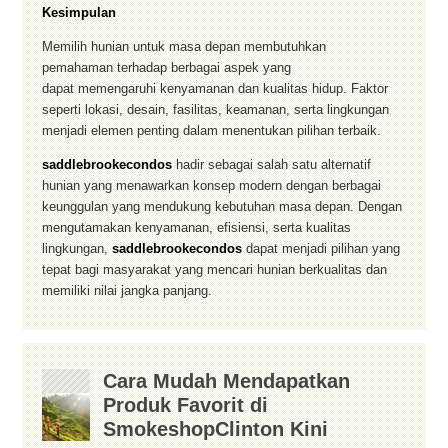
Kesimpulan
Memilih hunian untuk masa depan membutuhkan
pemahaman terhadap berbagai aspek yang
dapat memengaruhi kenyamanan dan kualitas hidup. Faktor
seperti lokasi, desain, fasilitas, keamanan, serta lingkungan
menjadi elemen penting dalam menentukan pilihan terbaik.
saddlebrookecondos
hadir sebagai salah satu alternatif
hunian yang menawarkan konsep modern dengan berbagai
keunggulan yang mendukung kebutuhan masa depan. Dengan
mengutamakan kenyamanan, efisiensi, serta kualitas
lingkungan,
saddlebrookecondos
dapat menjadi pilihan yang
tepat bagi masyarakat yang mencari hunian berkualitas dan
memiliki nilai jangka panjang.
Cara Mudah Mendapatkan
Produk Favorit di
SmokeshopClinton Kini