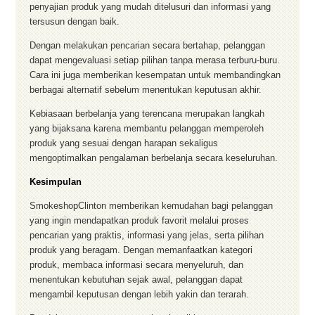
penyajian produk yang mudah ditelusuri dan informasi yang
tersusun dengan baik.
Dengan melakukan pencarian secara bertahap, pelanggan
dapat mengevaluasi setiap pilihan tanpa merasa terburu-buru.
Cara ini juga memberikan kesempatan untuk membandingkan
berbagai alternatif sebelum menentukan keputusan akhir.
Kebiasaan berbelanja yang terencana merupakan langkah
yang bijaksana karena membantu pelanggan memperoleh
produk yang sesuai dengan harapan sekaligus
mengoptimalkan pengalaman berbelanja secara keseluruhan.
Kesimpulan
SmokeshopClinton memberikan kemudahan bagi pelanggan
yang ingin mendapatkan produk favorit melalui proses
pencarian yang praktis, informasi yang jelas, serta pilihan
produk yang beragam. Dengan memanfaatkan kategori
produk, membaca informasi secara menyeluruh, dan
menentukan kebutuhan sejak awal, pelanggan dapat
mengambil keputusan dengan lebih yakin dan terarah.