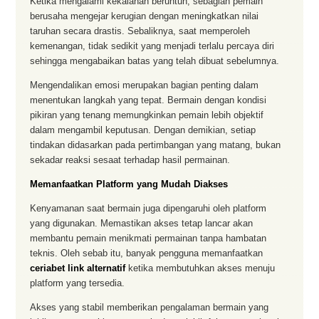
Ketika mengalami kekalahan beruntun, sebagian pemain
berusaha mengejar kerugian dengan meningkatkan nilai
taruhan secara drastis. Sebaliknya, saat memperoleh
kemenangan, tidak sedikit yang menjadi terlalu percaya diri
sehingga mengabaikan batas yang telah dibuat sebelumnya.
Mengendalikan emosi merupakan bagian penting dalam
menentukan langkah yang tepat. Bermain dengan kondisi
pikiran yang tenang memungkinkan pemain lebih objektif
dalam mengambil keputusan. Dengan demikian, setiap
tindakan didasarkan pada pertimbangan yang matang, bukan
sekadar reaksi sesaat terhadap hasil permainan.
Memanfaatkan Platform yang Mudah Diakses
Kenyamanan saat bermain juga dipengaruhi oleh platform
yang digunakan. Memastikan akses tetap lancar akan
membantu pemain menikmati permainan tanpa hambatan
teknis. Oleh sebab itu, banyak pengguna memanfaatkan
ceriabet link alternatif
ketika membutuhkan akses menuju
platform yang tersedia.
Akses yang stabil memberikan pengalaman bermain yang