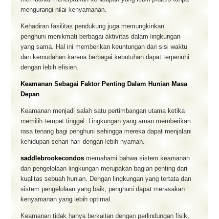
mengurangi nilai kenyamanan.
Kehadiran fasilitas pendukung juga memungkinkan
penghuni menikmati berbagai aktivitas dalam lingkungan
yang sama. Hal ini memberikan keuntungan dari sisi waktu
dan kemudahan karena berbagai kebutuhan dapat terpenuhi
dengan lebih efisien.
Keamanan Sebagai Faktor Penting Dalam Hunian Masa
Depan
Keamanan menjadi salah satu pertimbangan utama ketika
memilih tempat tinggal. Lingkungan yang aman memberikan
rasa tenang bagi penghuni sehingga mereka dapat menjalani
kehidupan sehari-hari dengan lebih nyaman.
saddlebrookecondos
memahami bahwa sistem keamanan
dan pengelolaan lingkungan merupakan bagian penting dari
kualitas sebuah hunian. Dengan lingkungan yang tertata dan
sistem pengelolaan yang baik, penghuni dapat merasakan
kenyamanan yang lebih optimal.
Keamanan tidak hanya berkaitan dengan perlindungan fisik,