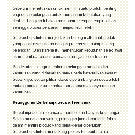
Sebelum memutuskan untuk memilih suatu produk, penting
bagi setiap pelanggan untuk memahami kebutuhan yang
dimiliki. Langkah ini akan membantu mempersempit pilihan
sehingga proses pencarian menjadi lebih efektif.
SmokeshopClinton menyediakan berbagai alternatif produk
yang dapat disesuaikan dengan preferensi masing-masing
pelanggan. Oleh karena itu, menentukan kebutuhan sejak awal
akan membuat proses pencarian menjadi lebih terarah.
Pendekatan ini juga membantu pelanggan menghindari
keputusan yang didasarkan hanya pada ketertarikan sesaat.
Sebaliknya, setiap pilihan dapat dipertimbangkan secara lebih
matang berdasarkan manfaat serta kesesuaiannya dengan
kebutuhan.
Keunggulan Berbelanja Secara Terencana
Berbelanja secara terencana memberikan banyak keuntungan.
Selain menghemat waktu, pelanggan juga dapat lebih fokus
dalam memilih produk yang benar-benar diperlukan.
SmokeshopClinton mendukung proses tersebut melalui