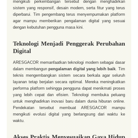
mengikuti perkembangan tersebut dengan menghadirkan
sistem yang responsif, desain modern, serta fitur yang terus
diperbarui. Tim pengembang terus menyempurnakan platform
agar mampu memberikan pengalaman digital yang sesuai
dengan kebutuhan pengguna masa kini.
Teknologi Menjadi Penggerak Perubahan
Digital
ARESGACOR memanfaatkan teknologi modern sebagai dasar
dalam membangun
pengalaman digital yang lebih baik
. Tim
teknis mengembangkan sistem secara berkala agar seluruh
layanan tetap berjalan secara optimal. Mereka meningkatkan
performa platform sehingga pengguna dapat menikmati proses
yang lebih cepat dan efisien. Teknologi membuka peluang
untuk menghadirkan inovasi baru dalam dunia hiburan online.
Pendekatan tersebut membuat ARESGACOR mampu
mengikuti evolusi digital yang berlangsung dari waktu ke
waktu.
Akses Praktis Menyesuaikan Gaya Hidup