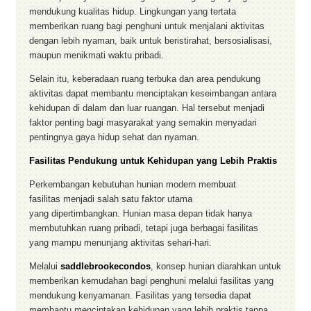
mendukung kualitas hidup. Lingkungan yang tertata
memberikan ruang bagi penghuni untuk menjalani aktivitas
dengan lebih nyaman, baik untuk beristirahat, bersosialisasi,
maupun menikmati waktu pribadi.
Selain itu, keberadaan ruang terbuka dan area pendukung
aktivitas dapat membantu menciptakan keseimbangan antara
kehidupan di dalam dan luar ruangan. Hal tersebut menjadi
faktor penting bagi masyarakat yang semakin menyadari
pentingnya gaya hidup sehat dan nyaman.
Fasilitas Pendukung untuk Kehidupan yang Lebih Praktis
Perkembangan kebutuhan hunian modern membuat
fasilitas menjadi salah satu faktor utama
yang dipertimbangkan. Hunian masa depan tidak hanya
membutuhkan ruang pribadi, tetapi juga berbagai fasilitas
yang mampu menunjang aktivitas sehari-hari.
Melalui
saddlebrookecondos
, konsep hunian diarahkan untuk
memberikan kemudahan bagi penghuni melalui fasilitas yang
mendukung kenyamanan. Fasilitas yang tersedia dapat
membantu menciptakan kehidupan yang lebih praktis tanpa