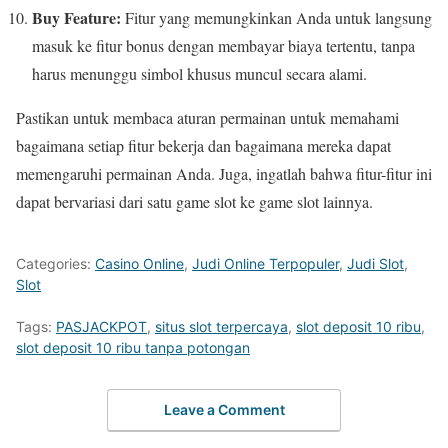
Buy Feature:
Fitur yang memungkinkan Anda untuk langsung
masuk ke fitur bonus dengan membayar biaya tertentu, tanpa
harus menunggu simbol khusus muncul secara alami.
Pastikan untuk membaca aturan permainan untuk memahami
bagaimana setiap fitur bekerja dan bagaimana mereka dapat
memengaruhi permainan Anda. Juga, ingatlah bahwa fitur-fitur ini
dapat bervariasi dari satu game slot ke game slot lainnya.
Categories:
Casino Online
,
Judi Online Terpopuler
,
Judi Slot
,
Slot
Tags:
PASJACKPOT
,
situs slot terpercaya
,
slot deposit 10 ribu
,
slot deposit 10 ribu tanpa potongan
Leave a Comment