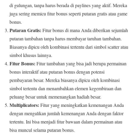
di gulungan, tanpa harus berada di paylines yang aktif. Mereka
juga sering memicu fitur bonus seperti putaran gratis atau game
bonus.
Putaran Gratis:
Fitur bonus di mana Anda diberikan sejumlah
putaran tambahan tanpa harus membayar taruhan tambahan.
Biasanya dipicu oleh kombinasi tertentu dari simbol scatter atau
simbol khusus lainnya.
Fitur Bonus:
Fitur tambahan yang bisa jadi berupa permainan
bonus interaktif atau putaran bonus dengan potensi
pembayaran besar. Mereka biasanya dipicu oleh kombinasi
simbol tertentu dan menambahkan elemen kegembiraan dan
peluang besar untuk memenangkan hadiah besar.
Multiplicators:
Fitur yang meningkatkan kemenangan Anda
dengan mengalikan jumlah kemenangan Anda dengan faktor
tertentu. Ini bisa menjadi fitur bawaan dalam permainan atau
bisa muncul selama putaran bonus.