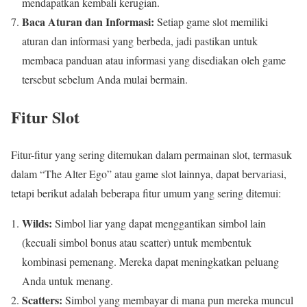
mendapatkan kembali kerugian.
Baca Aturan dan Informasi:
Setiap game slot memiliki
aturan dan informasi yang berbeda, jadi pastikan untuk
membaca panduan atau informasi yang disediakan oleh game
tersebut sebelum Anda mulai bermain.
Fitur Slot
Fitur-fitur yang sering ditemukan dalam permainan slot, termasuk
dalam “The Alter Ego” atau game slot lainnya, dapat bervariasi,
tetapi berikut adalah beberapa fitur umum yang sering ditemui:
Wilds:
Simbol liar yang dapat menggantikan simbol lain
(kecuali simbol bonus atau scatter) untuk membentuk
kombinasi pemenang. Mereka dapat meningkatkan peluang
Anda untuk menang.
Scatters:
Simbol yang membayar di mana pun mereka muncul