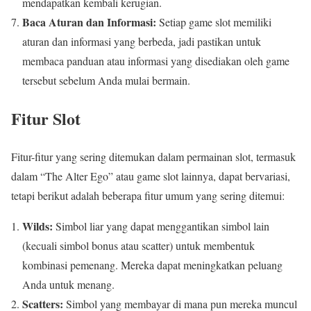
mendapatkan kembali kerugian.
Baca Aturan dan Informasi:
Setiap game slot memiliki
aturan dan informasi yang berbeda, jadi pastikan untuk
membaca panduan atau informasi yang disediakan oleh game
tersebut sebelum Anda mulai bermain.
Fitur Slot
Fitur-fitur yang sering ditemukan dalam permainan slot, termasuk
dalam “The Alter Ego” atau game slot lainnya, dapat bervariasi,
tetapi berikut adalah beberapa fitur umum yang sering ditemui:
Wilds:
Simbol liar yang dapat menggantikan simbol lain
(kecuali simbol bonus atau scatter) untuk membentuk
kombinasi pemenang. Mereka dapat meningkatkan peluang
Anda untuk menang.
Scatters:
Simbol yang membayar di mana pun mereka muncul