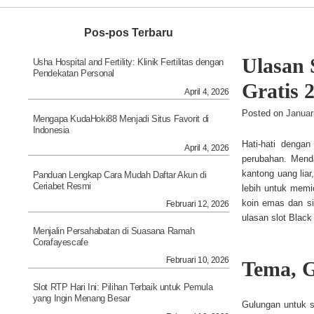
Navigation
Pos-pos Terbaru
Ulasan 
Usha Hospital and Fertility: Klinik Fertilitas dengan
Pendekatan Personal
Gratis 
April 4, 2026
Posted on
Januar
Mengapa KudaHoki88 Menjadi Situs Favorit di
Indonesia
Hati-hati dengan
April 4, 2026
perubahan. Menda
kantong uang lia
Panduan Lengkap Cara Mudah Daftar Akun di
Ceriabet Resmi
lebih untuk memi
koin emas dan sim
Februari 12, 2026
ulasan slot Black 
Menjalin Persahabatan di Suasana Ramah
Corafayescafe
Februari 10, 2026
Tema, G
Slot RTP Hari Ini: Pilihan Terbaik untuk Pemula
yang Ingin Menang Besar
Gulungan untuk s