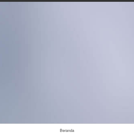
Skip
to
content
Beranda