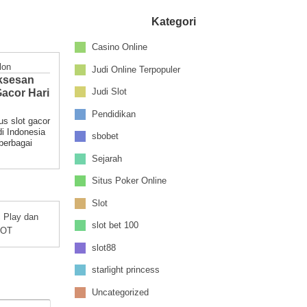
Kategori
Casino Online
lon
Judi Online Terpopuler
ksesan
Judi Slot
Gacor Hari
Pendidikan
us slot gacor
di Indonesia
sbobet
berbagai
Sejarah
Situs Poker Online
Slot
 Play dan
slot bet 100
POT
slot88
starlight princess
Uncategorized