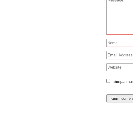
Simpan nam