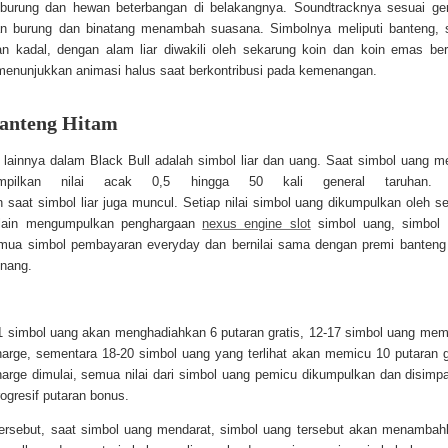
 burung dan hewan beterbangan di belakangnya. Soundtracknya sesuai ge
an burung dan binatang menambah suasana. Simbolnya meliputi banteng, se
n kadal, dengan alam liar diwakili oleh sekarung koin dan koin emas be
menunjukkan animasi halus saat berkontribusi pada kemenangan.
Banteng Hitam
 lainnya dalam Black Bull adalah simbol liar dan uang. Saat simbol uang m
ampilkan nilai acak 0,5 hingga 50 kali general taruhan. N
saat simbol liar juga muncul. Setiap nilai simbol uang dikumpulkan oleh set
Selain mengumpulkan penghargaan
nexus engine slot
simbol uang, simbol l
mua simbol pembayaran everyday dan bernilai sama dengan premi banten
enang.
 simbol uang akan menghadiahkan 6 putaran gratis, 12-17 simbol uang memb
charge, sementara 18-20 simbol uang yang terlihat akan memicu 10 putaran 
harge dimulai, semua nilai dari simbol uang pemicu dikumpulkan dan disimpa
rogresif putaran bonus.
ersebut, saat simbol uang mendarat, simbol uang tersebut akan menambahk