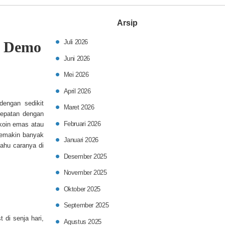
Arsip
Juli 2026
n Demo
Juni 2026
Mei 2026
April 2026
dengan sedikit
Maret 2026
tepatan dengan
Februari 2026
 koin emas atau
semakin banyak
Januari 2026
tahu caranya di
Desember 2025
November 2025
Oktober 2025
September 2025
 di senja hari,
Agustus 2025