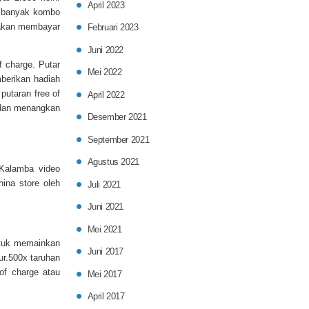
April 2023
h banyak kombo
 akan membayar
Februari 2023
Juni 2022
 charge. Putar
Mei 2022
berikan hadiah
putaran free of
April 2022
k dan menangkan
Desember 2021
September 2021
Agustus 2021
 Kalamba video
ina store oleh
Juli 2021
Juni 2021
Mei 2021
ntuk memainkan
Juni 2017
r.500x taruhan
of charge atau
Mei 2017
April 2017