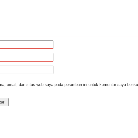
a, email, dan situs web saya pada peramban ini untuk komentar saya beriku