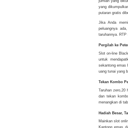
jumlah yang diku
yang dikumpulkan
putaran gratis dib
Jika Anda memi
peluangnya ada,
taruhannya. RTP 
Pergilah ke Pet
Slot on-line Blac
untuk mendapat
sekantong emas l
uang tunai yang b
Tekan Kombo Pe
Taruhan zero,20 
dan tekan kombo
menangkan di tab
Hadiah Besar, T
Mainkan slot onl
Kantong emas da