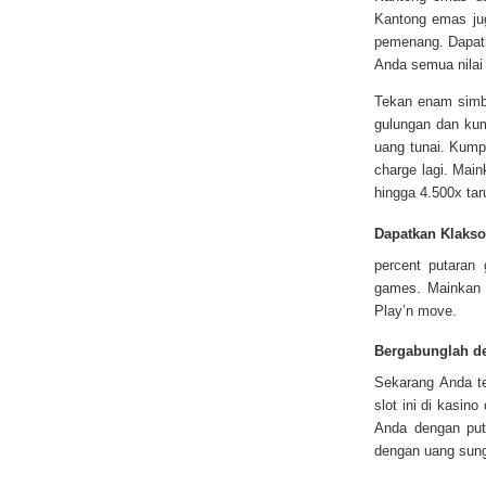
Kantong emas ju
pemenang. Dapatk
Anda semua nilai
Tekan enam simbo
gulungan dan ku
uang tunai. Kump
charge lagi. Mai
hingga 4.500x ta
Dapatkan Klakso
percent putaran
games. Mainkan f
Play’n move.
Bergabunglah d
Sekarang Anda t
slot ini di kasi
Anda dengan puta
dengan uang sungg