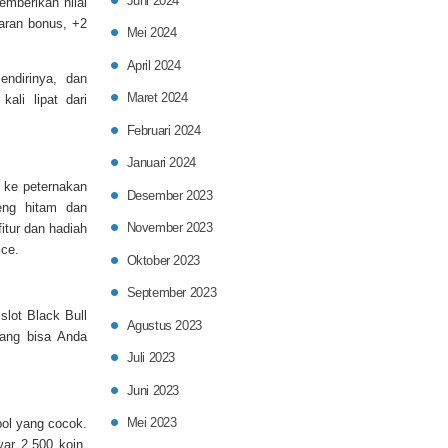
Juni 2024
mberikan nilai
taran bonus, +2
Mei 2024
April 2024
ndirinya, dan
Maret 2024
ali lipat dari
Februari 2024
Januari 2024
h ke peternakan
Desember 2023
eng hitam dan
November 2023
itur dan hadiah
ice.
Oktober 2023
September 2023
slot Black Bull
Agustus 2023
yang bisa Anda
Juli 2023
Juni 2023
Mei 2023
bol yang cocok.
ar 2.500 koin.