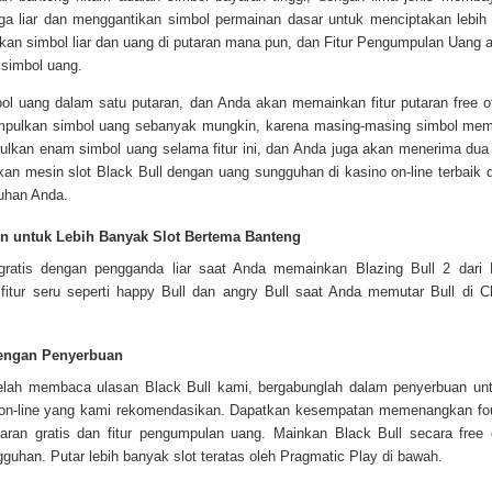
ga liar dan menggantikan simbol permainan dasar untuk menciptakan lebi
an simbol liar dan uang di putaran mana pun, dan Fitur Pengumpulan Uang
 simbol uang.
l uang dalam satu putaran, dan Anda akan memainkan fitur putaran free of
mpulkan simbol uang sebanyak mungkin, karena masing-masing simbol mem
ulkan enam simbol uang selama fitur ini, dan Anda juga akan menerima dua 
nkan mesin slot Black Bull dengan uang sungguhan di kasino on-line terbai
ruhan Anda.
n untuk Lebih Banyak Slot Bertema Banteng
 gratis dengan pengganda liar saat Anda memainkan Blazing Bull 2 dari
itur seru seperti happy Bull dan angry Bull saat Anda memutar Bull di Ch
engan Penyerbuan
elah membaca ulasan Black Bull kami, bergabunglah dalam penyerbuan u
no on-line yang kami rekomendasikan. Dapatkan kesempatan memenangkan fou
ran gratis dan fitur pengumpulan uang. Mainkan Black Bull secara free 
uhan. Putar lebih banyak slot teratas oleh Pragmatic Play di bawah.