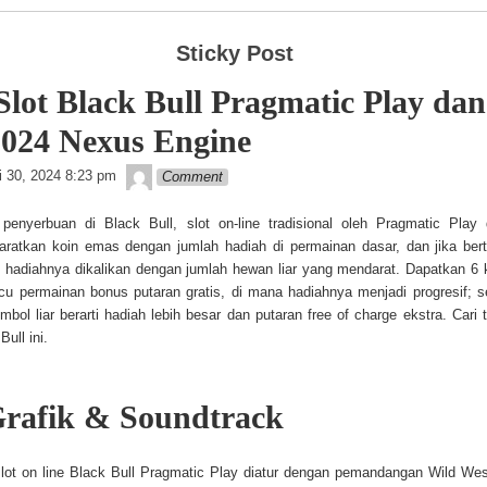
Sticky Post
Slot Black Bull Pragmatic Play da
2024 Nexus Engine
Getelon
i 30, 2024 8:23 pm
Comment
 penyerbuan di Black Bull, slot on-line tradisional oleh Pragmatic Play 
ratkan koin emas dengan jumlah hadiah di permainan dasar, dan jika ber
r, hadiahnya dikalikan dengan jumlah hewan liar yang mendarat. Dapatkan 6
cu permainan bonus putaran gratis, di mana hadiahnya menjadi progresif; 
bol liar berarti hadiah lebih besar dan putaran free of charge ekstra. Cari 
Bull ini.
rafik & Soundtrack
lot on line Black Bull Pragmatic Play diatur dengan pemandangan Wild West