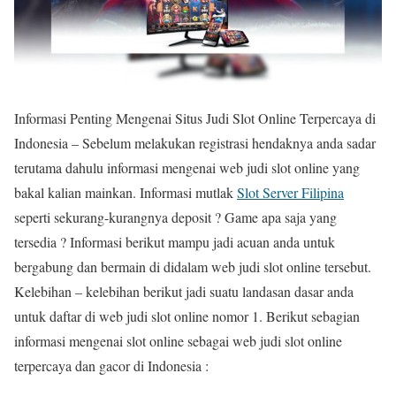
Informasi Penting Mengenai Situs Judi Slot Online Terpercaya di
Indonesia – Sebelum melakukan registrasi hendaknya anda sadar
terutama dahulu informasi mengenai web judi slot online yang
bakal kalian mainkan. Informasi mutlak
Slot Server Filipina
seperti sekurang-kurangnya deposit ? Game apa saja yang
tersedia ? Informasi berikut mampu jadi acuan anda untuk
bergabung dan bermain di didalam web judi slot online tersebut.
Kelebihan – kelebihan berikut jadi suatu landasan dasar anda
untuk daftar di web judi slot online nomor 1. Berikut sebagian
informasi mengenai slot online sebagai web judi slot online
terpercaya dan gacor di Indonesia :