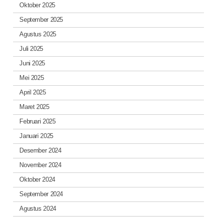
Oktober 2025
September 2025
Agustus 2025
Juli 2025
Juni 2025
Mei 2025
April 2025
Maret 2025
Februari 2025
Januari 2025
Desember 2024
November 2024
Oktober 2024
September 2024
Agustus 2024