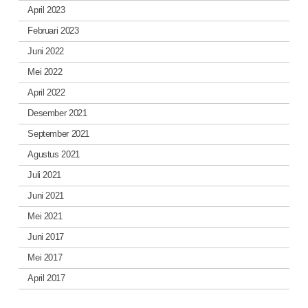
April 2023
Februari 2023
Juni 2022
Mei 2022
April 2022
Desember 2021
September 2021
Agustus 2021
Juli 2021
Juni 2021
Mei 2021
Juni 2017
Mei 2017
April 2017