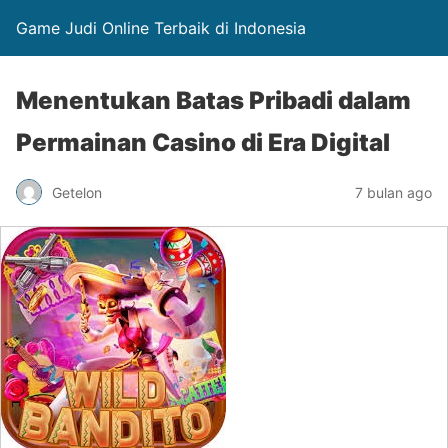
Game Judi Online Terbaik di Indonesia
Menentukan Batas Pribadi dalam
Permainan Casino di Era Digital
Getelon
7 bulan ago