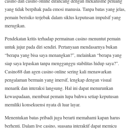
casino dan casino online dirancang dengan mekanisme peluang
yang tidak berpihak pada emosi manusia. Tanpa batas yang jelas,
pemain berisiko terjebak dalam siklus keputusan impulsif yang
merugikan.
Pendekatan kritis terhadap permainan casino menuntut pemain
untuk jujur pada diri sendiri. Pertanyaan mendasarnya bukan
“berapa yang bisa saya menangkan?”, melainkan “berapa yang
siap saya lepaskan tanpa mengganggu stabilitas hidup saya?”.
Casino88 dan agen casino online sering kali menawarkan
pengalaman bermain yang imersif, lengkap dengan visual
menarik dan interaksi langsung. Hal ini dapat menurunkan
kewaspadaan, membuat pemain lupa bahwa setiap keputusan
memiliki konsekuensi nyata di luar layar.
Menentukan batas pribadi juga berarti memahami kapan harus
berhenti. Dalam live casino, suasana interaktif dapat memicu