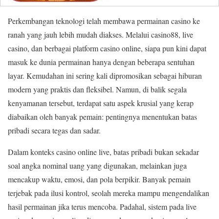
Perkembangan teknologi telah membawa permainan casino ke
ranah yang jauh lebih mudah diakses. Melalui casino88, live
casino, dan berbagai platform casino online, siapa pun kini dapat
masuk ke dunia permainan hanya dengan beberapa sentuhan
layar. Kemudahan ini sering kali dipromosikan sebagai hiburan
modern yang praktis dan fleksibel. Namun, di balik segala
kenyamanan tersebut, terdapat satu aspek krusial yang kerap
diabaikan oleh banyak pemain: pentingnya menentukan batas
pribadi secara tegas dan sadar.
Dalam konteks casino online live, batas pribadi bukan sekadar
soal angka nominal uang yang digunakan, melainkan juga
mencakup waktu, emosi, dan pola berpikir. Banyak pemain
terjebak pada ilusi kontrol, seolah mereka mampu mengendalikan
hasil permainan jika terus mencoba. Padahal, sistem pada live