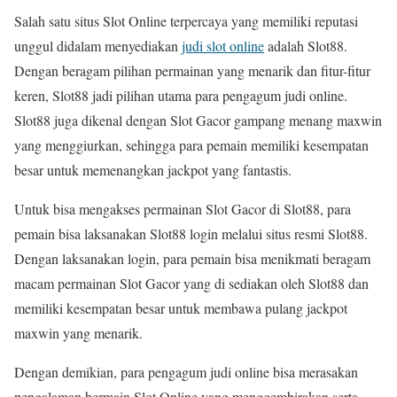
Salah satu situs Slot Online terpercaya yang memiliki reputasi
unggul didalam menyediakan
judi slot online
adalah Slot88.
Dengan beragam pilihan permainan yang menarik dan fitur-fitur
keren, Slot88 jadi pilihan utama para pengagum judi online.
Slot88 juga dikenal dengan Slot Gacor gampang menang maxwin
yang menggiurkan, sehingga para pemain memiliki kesempatan
besar untuk memenangkan jackpot yang fantastis.
Untuk bisa mengakses permainan Slot Gacor di Slot88, para
pemain bisa laksanakan Slot88 login melalui situs resmi Slot88.
Dengan laksanakan login, para pemain bisa menikmati beragam
macam permainan Slot Gacor yang di sediakan oleh Slot88 dan
memiliki kesempatan besar untuk membawa pulang jackpot
maxwin yang menarik.
Dengan demikian, para pengagum judi online bisa merasakan
pengalaman bermain Slot Online yang menggembirakan serta