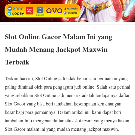
Slot Online Gacor Malam Ini yang
Mudah Menang Jackpot Maxwin
Terbaik
Terkini hari ini, Slot Online jadi tidak benar satu permainan yang
paling diminati oleh para pengagum judi online. Salah satu perihal
yang sebabkan Slot Online jadi menarik adalah terdapatnya daftar
Slot Gacor yang bisa beri tambahan kesempatan kemenangan
besar bagi para pemainnya. Dalam artikel ini, kami dapat beri
tambahan Info mengenai daftar situs slot resmi yang menyediakan
Slot Gacor malam ini yang mudah menang jackpot maxwin.