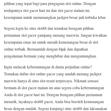
pilihan yang tepat bagi para pengagum slot online. Dengan
terdapatnya slot gacor hari ini dan slot gacor malam ini,
kesempatan untuk memenangkan jackpot besar jadi terbuka lebar.
Segera login ke situs slot88 dan temukan beragam pilihan
permainan slot gacor gampang menang maxwin. Jangan lewatkan
kesempatan emas ini untuk meraih kemenangan besar di slot
online terbaik. Bermainlah dengan bijak dan dapatkan
pengalaman bermain yang menghibur dan menguntungkan.
Ingin melacak keberuntungan di dunia perjudian online?
Temukan daftar slot online gacor yang mudah menang jackpot
maxwin hanya di situs slot resmi terpercaya. Nikmati sensasi
bermain di slot gacor malam ini atau segera coba keberuntungan
Anda di slot gacor hari ini. Dengan beragam pilihan permainan
menarik, layaknya slot88 gacor, Anda bisa beroleh kemenangan
besar dengan mudah. Segera kunjungi situs slot88 dan laksanakan