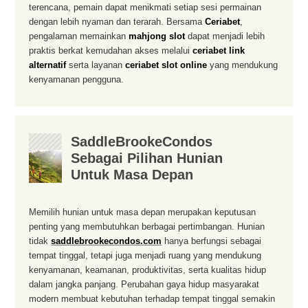
terencana, pemain dapat menikmati setiap sesi permainan
dengan lebih nyaman dan terarah. Bersama
Ceriabet
,
pengalaman memainkan
mahjong slot
dapat menjadi lebih
praktis berkat kemudahan akses melalui
ceriabet link
alternatif
serta layanan
ceriabet slot online
yang mendukung
kenyamanan pengguna.
SaddleBrookeCondos
Sebagai Pilihan Hunian
Untuk Masa Depan
Memilih hunian untuk masa depan merupakan keputusan
penting yang membutuhkan berbagai pertimbangan. Hunian
tidak
saddlebrookecondos.com
hanya berfungsi sebagai
tempat tinggal, tetapi juga menjadi ruang yang mendukung
kenyamanan, keamanan, produktivitas, serta kualitas hidup
dalam jangka panjang. Perubahan gaya hidup masyarakat
modern membuat kebutuhan terhadap tempat tinggal semakin