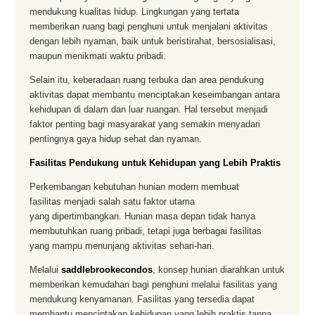
mendukung kualitas hidup. Lingkungan yang tertata
memberikan ruang bagi penghuni untuk menjalani aktivitas
dengan lebih nyaman, baik untuk beristirahat, bersosialisasi,
maupun menikmati waktu pribadi.
Selain itu, keberadaan ruang terbuka dan area pendukung
aktivitas dapat membantu menciptakan keseimbangan antara
kehidupan di dalam dan luar ruangan. Hal tersebut menjadi
faktor penting bagi masyarakat yang semakin menyadari
pentingnya gaya hidup sehat dan nyaman.
Fasilitas Pendukung untuk Kehidupan yang Lebih Praktis
Perkembangan kebutuhan hunian modern membuat
fasilitas menjadi salah satu faktor utama
yang dipertimbangkan. Hunian masa depan tidak hanya
membutuhkan ruang pribadi, tetapi juga berbagai fasilitas
yang mampu menunjang aktivitas sehari-hari.
Melalui
saddlebrookecondos
, konsep hunian diarahkan untuk
memberikan kemudahan bagi penghuni melalui fasilitas yang
mendukung kenyamanan. Fasilitas yang tersedia dapat
membantu menciptakan kehidupan yang lebih praktis tanpa