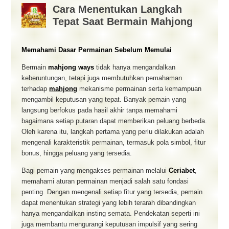
Cara Menentukan Langkah
Tepat Saat Bermain Mahjong
Memahami Dasar Permainan Sebelum Memulai
Bermain
mahjong ways
tidak hanya mengandalkan
keberuntungan, tetapi juga membutuhkan pemahaman
terhadap
mahjong
mekanisme permainan serta kemampuan
mengambil keputusan yang tepat. Banyak pemain yang
langsung berfokus pada hasil akhir tanpa memahami
bagaimana setiap putaran dapat memberikan peluang berbeda.
Oleh karena itu, langkah pertama yang perlu dilakukan adalah
mengenali karakteristik permainan, termasuk pola simbol, fitur
bonus, hingga peluang yang tersedia.
Bagi pemain yang mengakses permainan melalui
Ceriabet
,
memahami aturan permainan menjadi salah satu fondasi
penting. Dengan mengenali setiap fitur yang tersedia, pemain
dapat menentukan strategi yang lebih terarah dibandingkan
hanya mengandalkan insting semata. Pendekatan seperti ini
juga membantu mengurangi keputusan impulsif yang sering