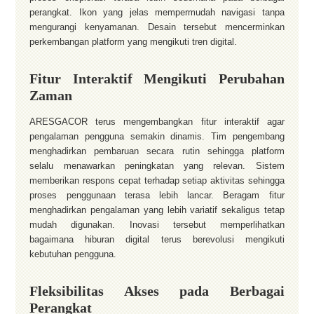
perangkat. Ikon yang jelas mempermudah navigasi tanpa
mengurangi kenyamanan. Desain tersebut mencerminkan
perkembangan platform yang mengikuti tren digital.
Fitur Interaktif Mengikuti Perubahan
Zaman
ARESGACOR terus mengembangkan fitur interaktif agar
pengalaman pengguna semakin dinamis. Tim pengembang
menghadirkan pembaruan secara rutin sehingga platform
selalu menawarkan peningkatan yang relevan. Sistem
memberikan respons cepat terhadap setiap aktivitas sehingga
proses penggunaan terasa lebih lancar. Beragam fitur
menghadirkan pengalaman yang lebih variatif sekaligus tetap
mudah digunakan. Inovasi tersebut memperlihatkan
bagaimana hiburan digital terus berevolusi mengikuti
kebutuhan pengguna.
Fleksibilitas Akses pada Berbagai
Perangkat