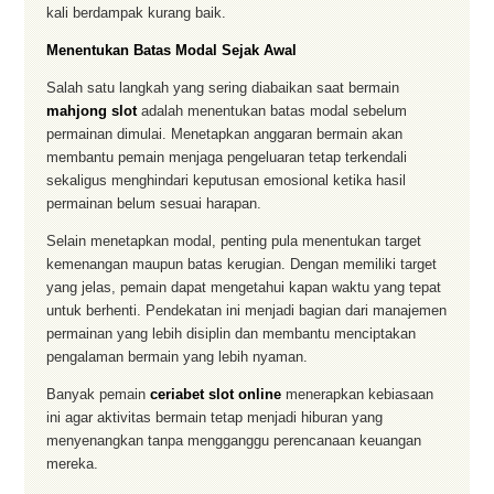
kali berdampak kurang baik.
Menentukan Batas Modal Sejak Awal
Salah satu langkah yang sering diabaikan saat bermain
mahjong slot
adalah menentukan batas modal sebelum
permainan dimulai. Menetapkan anggaran bermain akan
membantu pemain menjaga pengeluaran tetap terkendali
sekaligus menghindari keputusan emosional ketika hasil
permainan belum sesuai harapan.
Selain menetapkan modal, penting pula menentukan target
kemenangan maupun batas kerugian. Dengan memiliki target
yang jelas, pemain dapat mengetahui kapan waktu yang tepat
untuk berhenti. Pendekatan ini menjadi bagian dari manajemen
permainan yang lebih disiplin dan membantu menciptakan
pengalaman bermain yang lebih nyaman.
Banyak pemain
ceriabet slot online
menerapkan kebiasaan
ini agar aktivitas bermain tetap menjadi hiburan yang
menyenangkan tanpa mengganggu perencanaan keuangan
mereka.