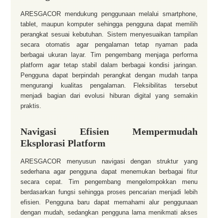
ARESGACOR mendukung penggunaan melalui smartphone,
tablet, maupun komputer sehingga pengguna dapat memilih
perangkat sesuai kebutuhan. Sistem menyesuaikan tampilan
secara otomatis agar pengalaman tetap nyaman pada
berbagai ukuran layar. Tim pengembang menjaga performa
platform agar tetap stabil dalam berbagai kondisi jaringan.
Pengguna dapat berpindah perangkat dengan mudah tanpa
mengurangi kualitas pengalaman. Fleksibilitas tersebut
menjadi bagian dari evolusi hiburan digital yang semakin
praktis.
Navigasi Efisien Mempermudah
Eksplorasi Platform
ARESGACOR menyusun navigasi dengan struktur yang
sederhana agar pengguna dapat menemukan berbagai fitur
secara cepat. Tim pengembang mengelompokkan menu
berdasarkan fungsi sehingga proses pencarian menjadi lebih
efisien. Pengguna baru dapat memahami alur penggunaan
dengan mudah, sedangkan pengguna lama menikmati akses