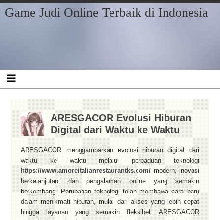
Skip
Skip
Skip
Skip
Skip
Skip
Skip
Game Judi Online Terbaik di Indonesia
to
to
to
to
to
to
to
content
RECENT-
BLOCK-
BLOCK-
ARCHIVES-
CATEGORIES-
META-
POSTS-
2
3
2
2
2
3
ARESGACOR Evolusi Hiburan
Digital dari Waktu ke Waktu
ARESGACOR menggambarkan evolusi hiburan digital dari
waktu ke waktu melalui perpaduan teknologi
https://www.amoreitalianrestaurantks.com/
modern, inovasi
berkelanjutan, dan pengalaman online yang semakin
berkembang. Perubahan teknologi telah membawa cara baru
dalam menikmati hiburan, mulai dari akses yang lebih cepat
hingga layanan yang semakin fleksibel. ARESGACOR