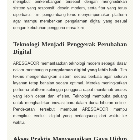
mengikuti perkembangan tersebut dengan menghadirkan
sistem yang responsif, desain modern, serta fitur yang terus
diperbarui. Tim pengembang terus menyempurnakan platform
agar mampu memberikan pengalaman digital yang sesuai
dengan kebutuhan pengguna masa kini.
Teknologi Menjadi Penggerak Perubahan
Digital
ARESGACOR memanfaatkan teknologi modern sebagai dasar
dalam membangun
pengalaman digital yang lebih baik
. Tim
teknis mengembangkan sistem secara berkala agar seluruh
layanan tetap berjalan secara optimal. Mereka meningkatkan
performa platform sehingga pengguna dapat menikmati proses
yang lebih cepat dan efisien. Teknologi membuka peluang
untuk menghadirkan inovasi baru dalam dunia hiburan online.
Pendekatan tersebut membuat ARESGACOR mampu
mengikuti evolusi digital yang berlangsung dari waktu ke
waktu.
Akses Praktis Menyesuaikan Gaya Hidup