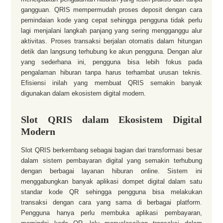
gangguan. QRIS mempermudah proses deposit dengan cara
pemindaian kode yang cepat sehingga pengguna tidak perlu
lagi menjalani langkah panjang yang sering mengganggu alur
aktivitas. Proses transaksi berjalan otomatis dalam hitungan
detik dan langsung terhubung ke akun pengguna. Dengan alur
yang sederhana ini, pengguna bisa lebih fokus pada
pengalaman hiburan tanpa harus terhambat urusan teknis.
Efisiensi inilah yang membuat QRIS semakin banyak
digunakan dalam ekosistem digital modern.
Slot QRIS dalam Ekosistem Digital
Modern
Slot QRIS berkembang sebagai bagian dari transformasi besar
dalam sistem pembayaran digital yang semakin terhubung
dengan berbagai layanan hiburan online. Sistem ini
menggabungkan banyak aplikasi dompet digital dalam satu
standar kode QR sehingga pengguna bisa melakukan
transaksi dengan cara yang sama di berbagai platform.
Pengguna hanya perlu membuka aplikasi pembayaran,