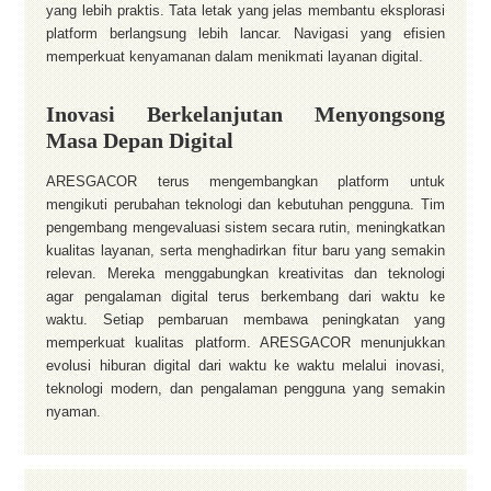
yang lebih praktis. Tata letak yang jelas membantu eksplorasi
platform berlangsung lebih lancar. Navigasi yang efisien
memperkuat kenyamanan dalam menikmati layanan digital.
Inovasi Berkelanjutan Menyongsong
Masa Depan Digital
ARESGACOR terus mengembangkan platform untuk
mengikuti perubahan teknologi dan kebutuhan pengguna. Tim
pengembang mengevaluasi sistem secara rutin, meningkatkan
kualitas layanan, serta menghadirkan fitur baru yang semakin
relevan. Mereka menggabungkan kreativitas dan teknologi
agar pengalaman digital terus berkembang dari waktu ke
waktu. Setiap pembaruan membawa peningkatan yang
memperkuat kualitas platform. ARESGACOR menunjukkan
evolusi hiburan digital dari waktu ke waktu melalui inovasi,
teknologi modern, dan pengalaman pengguna yang semakin
nyaman.