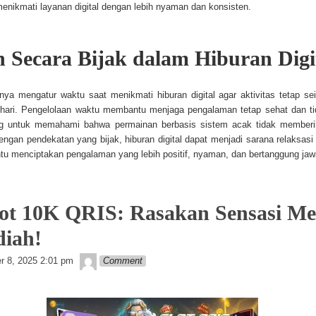
enikmati layanan digital dengan lebih nyaman dan konsisten.
 Secara Bijak dalam Hiburan Digi
ya mengatur waktu saat menikmati hiburan digital agar aktivitas tetap s
-hari. Pengelolaan waktu membantu menjaga pengalaman tetap sehat dan tid
ting untuk memahami bahwa permainan berbasis sistem acak tidak memberi
Dengan pendekatan yang bijak, hiburan digital dapat menjadi sarana relaksasi
tu menciptakan pengalaman yang lebih positif, nyaman, dan bertanggung jaw
ot 10K QRIS: Rasakan Sensasi M
diah!
Getelon
r 8, 2025 2:01 pm
Comment