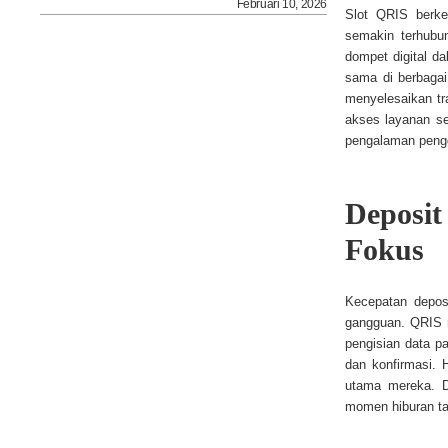
Februari 10, 2026
Slot QRIS berke
semakin terhubu
dompet digital d
sama di berbaga
menyelesaikan tr
akses layanan se
pengalaman penggu
Depos
Fokus
Kecepatan depos
gangguan. QRIS m
pengisian data 
dan konfirmasi. 
utama mereka. D
momen hiburan tan