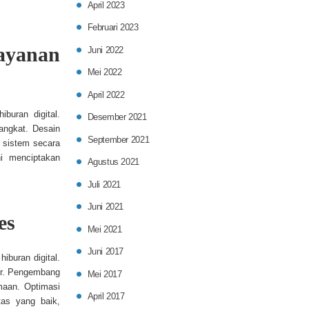
April 2023
Februari 2023
ayanan
Juni 2022
Mei 2022
April 2022
buran digital.
Desember 2021
rangkat. Desain
September 2021
 sistem secara
i menciptakan
Agustus 2021
Juli 2021
Juni 2021
es
Mei 2021
Juni 2017
iburan digital.
or. Pengembang
Mei 2017
maan. Optimasi
April 2017
tas yang baik,