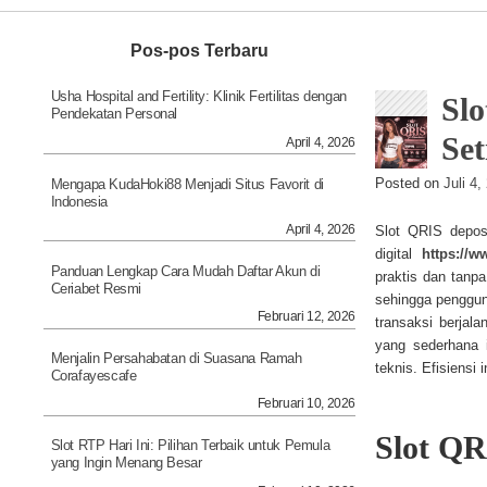
Navigation
Pos-pos Terbaru
Usha Hospital and Fertility: Klinik Fertilitas dengan
Sl
Pendekatan Personal
Set
April 4, 2026
Posted on
Juli 4
Mengapa KudaHoki88 Menjadi Situs Favorit di
Indonesia
April 4, 2026
Slot QRIS depos
digital
https://
Panduan Lengkap Cara Mudah Daftar Akun di
praktis dan tan
Ceriabet Resmi
sehingga pengguna
Februari 12, 2026
transaksi berjal
yang sederhana 
Menjalin Persahabatan di Suasana Ramah
teknis. Efisiens
Corafayescafe
Februari 10, 2026
Slot QR
Slot RTP Hari Ini: Pilihan Terbaik untuk Pemula
yang Ingin Menang Besar