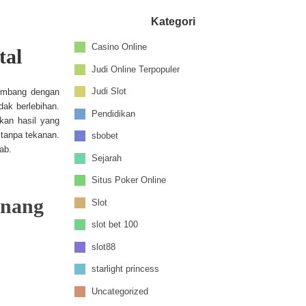
Kategori
Casino Online
tal
Judi Online Terpopuler
Judi Slot
eimbang dengan
ak berlebihan.
Pendidikan
kan hasil yang
 tanpa tekanan.
sbobet
ab.
Sejarah
Situs Poker Online
enang
Slot
slot bet 100
slot88
starlight princess
Uncategorized