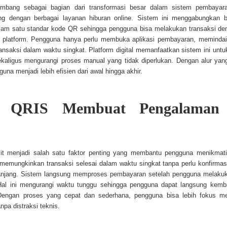
mbang sebagai bagian dari transformasi besar dalam sistem pembayara
ng dengan berbagai layanan hiburan online. Sistem ini menggabungkan b
alam satu standar kode QR sehingga pengguna bisa melakukan transaksi de
i platform. Pengguna hanya perlu membuka aplikasi pembayaran, memindai
ansaksi dalam waktu singkat. Platform digital memanfaatkan sistem ini un
kaligus mengurangi proses manual yang tidak diperlukan. Dengan alur yang
na menjadi lebih efisien dari awal hingga akhir.
it QRIS Membuat Pengalaman
it menjadi salah satu faktor penting yang membantu pengguna menikmati
emungkinkan transaksi selesai dalam waktu singkat tanpa perlu konfirmasi
panjang. Sistem langsung memproses pembayaran setelah pengguna melaku
Hal ini mengurangi waktu tunggu sehingga pengguna dapat langsung kembal
engan proses yang cepat dan sederhana, pengguna bisa lebih fokus me
pa distraksi teknis.