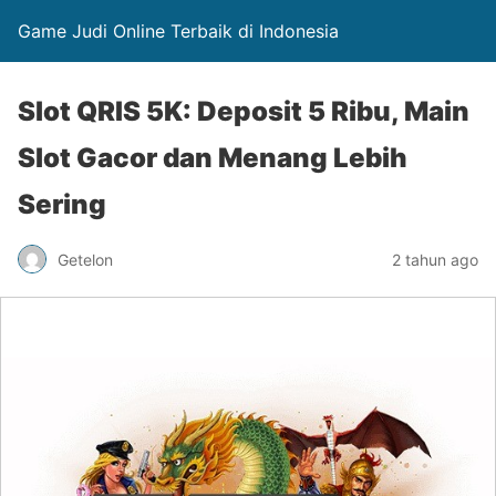
Game Judi Online Terbaik di Indonesia
Slot QRIS 5K: Deposit 5 Ribu, Main
Slot Gacor dan Menang Lebih
Sering
Getelon
2 tahun ago