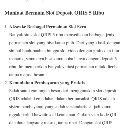
Manfaat Bermain Slot Deposit QRIS 5 Ribu
Akses ke Berbagai Permainan Slot Seru
Banyak situs slot QRIS 5 ribu menyediakan berbagai jenis
permainan slot yang bisa kamu pilih. Dari yang klasik dengan
simbol buah-buahan hingga slot video dengan grafis dan fitur
menarik, semuanya bisa kamu coba hanya dengan deposit 5
ribu. Ini memberikan banyak variasi permainan untuk dicoba
tanpa merasa bosan.
Kemudahan Pembayaran yang Praktis
Salah satu keuntungan besar dari menggunakan slot deposit
QRIS adalah kemudahan dalam bertransaksi. QRIS adalah
sistem pembayaran yang sudah terstandarisasi, jadi kamu
nggak perlu khawatir soal keamanan. Cukup scan kode QR
dan dana langsung masuk, tanpa ribet. Dengan slot QRIS