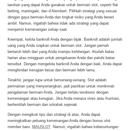
taruhan yang dapat Anda gunakan untuk bermain slot, seperti flat
betting, martingale, dan d’Alembert. Pilihlah strategi yang sesuai
dengan gaya bermain Anda dan tingkat risiko yang Anda berani
ambil. Namun, ingatlah bahwa tidak ada strategi yang dapat
menjamin kemenangan setiap saat.
Keempat, kelola bankroll Anda dengan bijak. Bankroll adalah jumlah
uang yang Anda siapkan untuk bermain slot. Jangan pernah
bertaruh lebih dari yang Anda mampu kehilangan. Aturlah batas
harian atau mingguan untuk pengeluaran Anda dan patuhi batas
tersebut. Dengan mengelola bankroll Anda dengan baik, Anda dapat
menghindari kerugian besar dan bermain lebih lama.
Terakhir, jangan lupa untuk bersenang-senang. Slot adalah
permainan yang menyenangkan, jadi pastikan untuk menikmati
pengalaman bermain Anda. Jangan terlalu terobsesi dengan
kemenangan atau kerugian. Jika Anda merasa stres atau frustrasi,
berhentilah bermain dan istirahat sejenak.
Dengan mengikuti tips dan strategi di atas, Anda dapat
meningkatkan peluang kemenangan Anda dengan bonus slot
member baru.
MAUSLOT
Namun, ingatlah bahwa keberuntungan