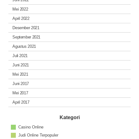
Mei 2022
April 2022
Desember 2021
September 2021
Agustus 2021
Juli 2021
Juni 2021
Mei 2021
Juni 2017
Mei 2017
April 2017
Kategori
Casino Online
Judi Online Terpopuler