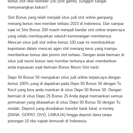
bonus slot new member 100 (slot game), sungguh sangat
menyenangkan bukan?.
Slot Bonus yang telah menjadi situs judi slot online gampang
menang bonus new member terbaru 2023 di Indonesia. Dan sampai
saat ini Slot Bonus 200 masih menjadi bandar slot online terpercaya
yang selalu membayarkan seluruh kemenangan membernya.
Mencari situs judi slot online bonus 100 saat ini membutuhkan
kepintaran dalam mencari agen slot menang terus yang mampu
memberikan bonus dan promo slot terbaru. Dengan anda bermain di
situs judi resmi bonus new member tentunya akan memberikan
anda kepuasan saat bermain Bonus Mesin Slot nanti.
Depo 50 Bonus 50 merupakan situs judi online terpercaya dengan
bonus 100% yang di dapatkan pada Depo 50 Bonus 50 dengan To
Kecil yang bisa anda mainkan di situs Depo 50 Bonus 50. Dengan
bermain di situs Depo 25 Bonus 25 Anda dapat memainkan semua
permainan yang ditawarkan di situs Depo 50 Bonus 50 dengan To
rendah. Deposit yang disediakan transfer bank lokal, e-money
(DANA, GOPAY, OVO, LINKAJA) hingga deposit dana tanpa
potongan 10 ribu rupiah termurah di Indonesia.