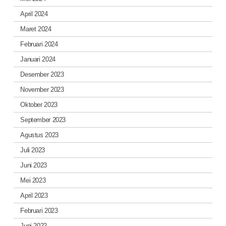
April 2024
Maret 2024
Februari 2024
Januari 2024
Desember 2023
November 2023
Oktober 2023
September 2023
Agustus 2023
Juli 2023
Juni 2023
Mei 2023
April 2023
Februari 2023
Juni 2022