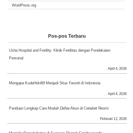
WordPress.org
Pos-pos Terbaru
Usha Hospital and Fertility: Klinik Fertilitas dengan Pendekatan
Personal
April 4, 2026
Mengapa KudaHoki88 Menjadi Situs Favorit di Indonesia
April 4, 2026
Panduan Lengkap Cara Mudah Daftar Akun di Ceriabet Resmi
Februari 12, 2026