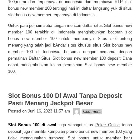
100,resmi dan terpercaya di indonesia dan membawa RTP slot
bonus new member 100 tertinggi hari ini daftar langsung yuk di situs
slot bonus new member terpercaya di Indonesia.
Untuk para pemain setia tengah mencari daftar situs Slot bonus new
member 100 terakhir di Indonesia mengimbuhkan bocoran slot
bonus new member 100 untuk membernya. Situs slot enteng
menang yang telah jadi bAndar situs khusus situs Slot bonus new
member 100 di Indonesia bersama dengan bersama dengan
permainan Daftar Situs Slot bonus new member 100 deposit Dana
dapat mengimbuhkan kalian permainan Slot bonus new member
100.
Slot Bonus 100 Di Awal Tanpa Deposit
Pasti Menang Jackpot Besar
Getelon
Posted on
Juni 16, 2023 11:57 am
Comment
Slot Bonus 100 di awal
juga sebagai situs
Poker Online
tanpa
deposit juga memiliki kumpulan promo bonus new member 100 yang
tidak menggunakan turnover. Slot bonus untuk member baru