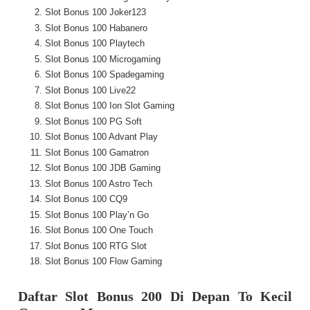
Slot Bonus 100 Joker123
Slot Bonus 100 Habanero
Slot Bonus 100 Playtech
Slot Bonus 100 Microgaming
Slot Bonus 100 Spadegaming
Slot Bonus 100 Live22
Slot Bonus 100 Ion Slot Gaming
Slot Bonus 100 PG Soft
Slot Bonus 100 Advant Play
Slot Bonus 100 Gamatron
Slot Bonus 100 JDB Gaming
Slot Bonus 100 Astro Tech
Slot Bonus 100 CQ9
Slot Bonus 100 Play’n Go
Slot Bonus 100 One Touch
Slot Bonus 100 RTG Slot
Slot Bonus 100 Flow Gaming
Daftar Slot Bonus 200 Di Depan To Kecil