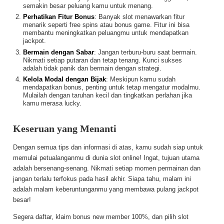
semakin besar peluang kamu untuk menang.
Perhatikan Fitur Bonus
: Banyak slot menawarkan fitur
menarik seperti free spins atau bonus game. Fitur ini bisa
membantu meningkatkan peluangmu untuk mendapatkan
jackpot.
Bermain dengan Sabar
: Jangan terburu-buru saat bermain.
Nikmati setiap putaran dan tetap tenang. Kunci sukses
adalah tidak panik dan bermain dengan strategi.
Kelola Modal dengan Bijak
: Meskipun kamu sudah
mendapatkan bonus, penting untuk tetap mengatur modalmu.
Mulailah dengan taruhan kecil dan tingkatkan perlahan jika
kamu merasa lucky.
Keseruan yang Menanti
Dengan semua tips dan informasi di atas, kamu sudah siap untuk
memulai petualanganmu di dunia slot online! Ingat, tujuan utama
adalah bersenang-senang. Nikmati setiap momen permainan dan
jangan terlalu terfokus pada hasil akhir. Siapa tahu, malam ini
adalah malam keberuntunganmu yang membawa pulang jackpot
besar!
Segera daftar, klaim bonus new member 100%, dan pilih slot