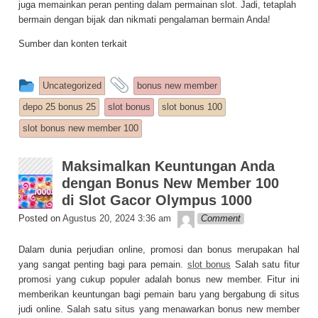
juga memainkan peran penting dalam permainan slot. Jadi, tetaplah
bermain dengan bijak dan nikmati pengalaman bermain Anda!
Sumber dan konten terkait
This
and
Uncategorized
bonus new member
entry
tagged
depo 25 bonus 25
slot bonus
slot bonus 100
was
slot bonus new member 100
posted
in
Maksimalkan Keuntungan Anda
dengan Bonus New Member 100
di Slot Gacor Olympus 1000
Getelon
Posted on
Agustus 20, 2024 3:36 am
Comment
Dalam dunia perjudian online, promosi dan bonus merupakan hal
yang sangat penting bagi para pemain.
slot bonus
Salah satu fitur
promosi yang cukup populer adalah bonus new member. Fitur ini
memberikan keuntungan bagi pemain baru yang bergabung di situs
judi online. Salah satu situs yang menawarkan bonus new member