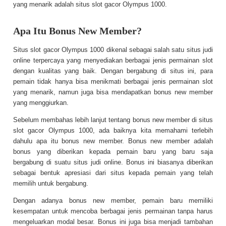
yang menarik adalah situs slot gacor Olympus 1000.
Apa Itu Bonus New Member?
Situs slot gacor Olympus 1000 dikenal sebagai salah satu situs judi
online terpercaya yang menyediakan berbagai jenis permainan slot
dengan kualitas yang baik. Dengan bergabung di situs ini, para
pemain tidak hanya bisa menikmati berbagai jenis permainan slot
yang menarik, namun juga bisa mendapatkan bonus new member
yang menggiurkan.
Sebelum membahas lebih lanjut tentang bonus new member di situs
slot gacor Olympus 1000, ada baiknya kita memahami terlebih
dahulu apa itu bonus new member. Bonus new member adalah
bonus yang diberikan kepada pemain baru yang baru saja
bergabung di suatu situs judi online. Bonus ini biasanya diberikan
sebagai bentuk apresiasi dari situs kepada pemain yang telah
memilih untuk bergabung.
Dengan adanya bonus new member, pemain baru memiliki
kesempatan untuk mencoba berbagai jenis permainan tanpa harus
mengeluarkan modal besar. Bonus ini juga bisa menjadi tambahan