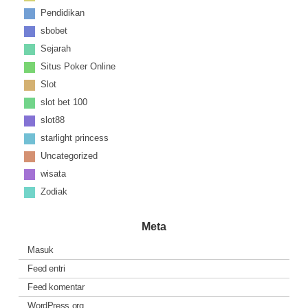
Pendidikan
sbobet
Sejarah
Situs Poker Online
Slot
slot bet 100
slot88
starlight princess
Uncategorized
wisata
Zodiak
Meta
Masuk
Feed entri
Feed komentar
WordPress.org