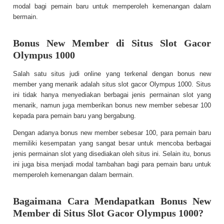
modal bagi pemain baru untuk memperoleh kemenangan dalam
bermain.
Bonus New Member di Situs Slot Gacor
Olympus 1000
Salah satu situs judi online yang terkenal dengan bonus new
member yang menarik adalah situs slot gacor Olympus 1000. Situs
ini tidak hanya menyediakan berbagai jenis permainan slot yang
menarik, namun juga memberikan bonus new member sebesar 100
kepada para pemain baru yang bergabung.
Dengan adanya bonus new member sebesar 100, para pemain baru
memiliki kesempatan yang sangat besar untuk mencoba berbagai
jenis permainan slot yang disediakan oleh situs ini. Selain itu, bonus
ini juga bisa menjadi modal tambahan bagi para pemain baru untuk
memperoleh kemenangan dalam bermain.
Bagaimana Cara Mendapatkan Bonus New
Member di Situs Slot Gacor Olympus 1000?