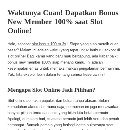
Waktunya Cuan! Dapatkan Bonus
New Member 100% saat Slot
Online!
Halo, sahabat
slot bonus 100 to 3x
! Siapa yang siap meraih cuan
besar? Malam ini adalah waktu yang tepat untuk berburu jackpot di
slot online! Bagi kamu yang baru mau bergabung, ada kabar baik:
bonus new member 100% siap menanti kamu. Ini adalah
kesempatan emas untuk memaksimalkan pengalaman bermainmu.
Yuk, kita eksplor lebih dalam tentang semua keseruan ini!
Mengapa Slot Online Jadi Pilihan?
Slot online semakin populer, dan bukan tanpa alasan. Selain
kemudahan akses dari mana saja, permainan ini juga menawarkan
banyak pilihan tema dan jenis yang bikin kita betah bermain.
Apalagi, di malam hari, suasana bermain jadi lebih seru dan penuh
semangat. Banyak pemain yang berbagi cerita suksesnya saat