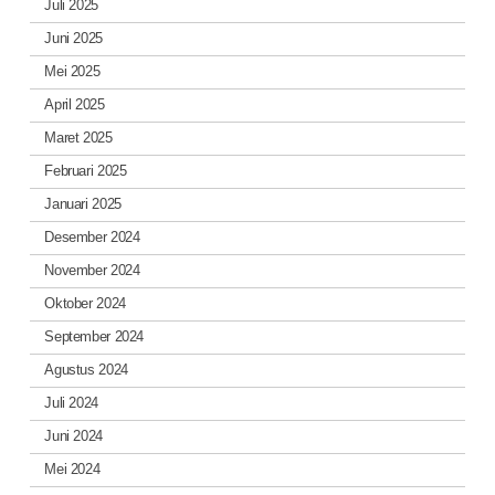
Juli 2025
Juni 2025
Mei 2025
April 2025
Maret 2025
Februari 2025
Januari 2025
Desember 2024
November 2024
Oktober 2024
September 2024
Agustus 2024
Juli 2024
Juni 2024
Mei 2024