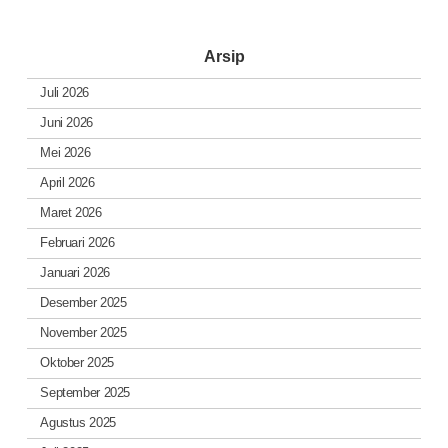
Arsip
Juli 2026
Juni 2026
Mei 2026
April 2026
Maret 2026
Februari 2026
Januari 2026
Desember 2025
November 2025
Oktober 2025
September 2025
Agustus 2025