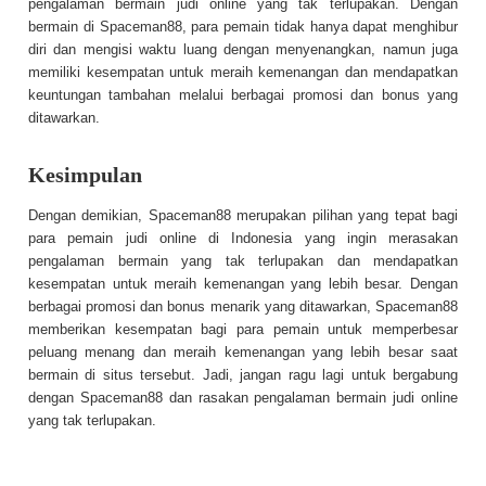
pengalaman bermain judi online yang tak terlupakan. Dengan
bermain di Spaceman88, para pemain tidak hanya dapat menghibur
diri dan mengisi waktu luang dengan menyenangkan, namun juga
memiliki kesempatan untuk meraih kemenangan dan mendapatkan
keuntungan tambahan melalui berbagai promosi dan bonus yang
ditawarkan.
Kesimpulan
Dengan demikian, Spaceman88 merupakan pilihan yang tepat bagi
para pemain judi online di Indonesia yang ingin merasakan
pengalaman bermain yang tak terlupakan dan mendapatkan
kesempatan untuk meraih kemenangan yang lebih besar. Dengan
berbagai promosi dan bonus menarik yang ditawarkan, Spaceman88
memberikan kesempatan bagi para pemain untuk memperbesar
peluang menang dan meraih kemenangan yang lebih besar saat
bermain di situs tersebut. Jadi, jangan ragu lagi untuk bergabung
dengan Spaceman88 dan rasakan pengalaman bermain judi online
yang tak terlupakan.