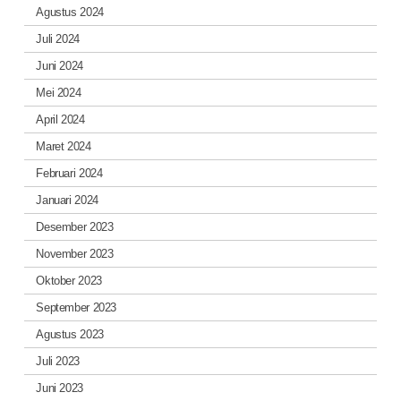
Agustus 2024
Juli 2024
Juni 2024
Mei 2024
April 2024
Maret 2024
Februari 2024
Januari 2024
Desember 2023
November 2023
Oktober 2023
September 2023
Agustus 2023
Juli 2023
Juni 2023