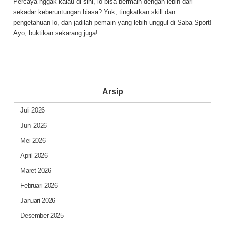
Percaya nggak kalau di sini, lo bisa bermain dengan lebih dari
sekadar keberuntungan biasa? Yuk, tingkatkan skill dan
pengetahuan lo, dan jadilah pemain yang lebih unggul di Saba Sport!
Ayo, buktikan sekarang juga!
Arsip
Juli 2026
Juni 2026
Mei 2026
April 2026
Maret 2026
Februari 2026
Januari 2026
Desember 2025