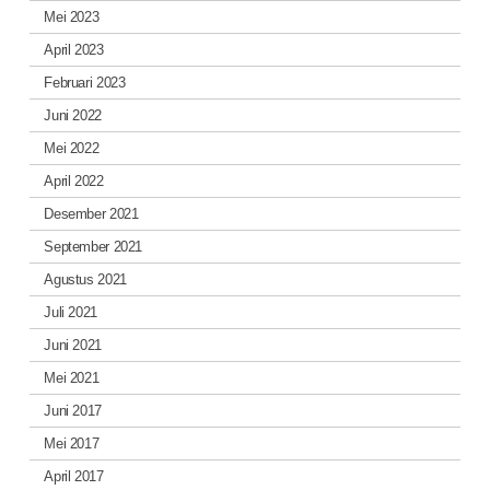
Mei 2023
April 2023
Februari 2023
Juni 2022
Mei 2022
April 2022
Desember 2021
September 2021
Agustus 2021
Juli 2021
Juni 2021
Mei 2021
Juni 2017
Mei 2017
April 2017