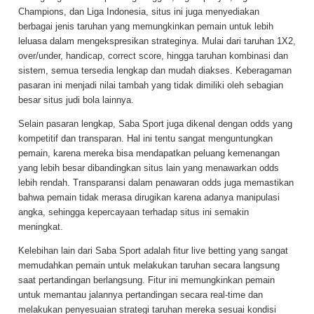
Champions, dan Liga Indonesia, situs ini juga menyediakan
berbagai jenis taruhan yang memungkinkan pemain untuk lebih
leluasa dalam mengekspresikan strateginya. Mulai dari taruhan 1X2,
over/under, handicap, correct score, hingga taruhan kombinasi dan
sistem, semua tersedia lengkap dan mudah diakses. Keberagaman
pasaran ini menjadi nilai tambah yang tidak dimiliki oleh sebagian
besar situs judi bola lainnya.
Selain pasaran lengkap, Saba Sport juga dikenal dengan odds yang
kompetitif dan transparan. Hal ini tentu sangat menguntungkan
pemain, karena mereka bisa mendapatkan peluang kemenangan
yang lebih besar dibandingkan situs lain yang menawarkan odds
lebih rendah. Transparansi dalam penawaran odds juga memastikan
bahwa pemain tidak merasa dirugikan karena adanya manipulasi
angka, sehingga kepercayaan terhadap situs ini semakin
meningkat.
Kelebihan lain dari Saba Sport adalah fitur live betting yang sangat
memudahkan pemain untuk melakukan taruhan secara langsung
saat pertandingan berlangsung. Fitur ini memungkinkan pemain
untuk memantau jalannya pertandingan secara real-time dan
melakukan penyesuaian strategi taruhan mereka sesuai kondisi