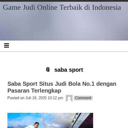
Skip
Skip
Skip
Skip
Skip
Skip
Skip
Game Judi Online Terbaik di Indonesia
to
to
to
to
to
to
to
content
RECENT-
BLOCK-
BLOCK-
ARCHIVES-
CATEGORIES-
META-
POSTS-
2
3
2
2
2
3
saba sport
Saba Sport Situs Judi Bola No.1 dengan
Pasaran Terlengkap
Getelon
Posted on
Juli 18, 2025 10:12 pm
Comment