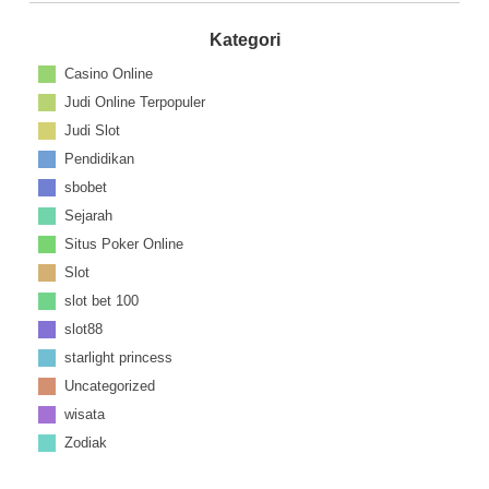
Kategori
Casino Online
Judi Online Terpopuler
Judi Slot
Pendidikan
sbobet
Sejarah
Situs Poker Online
Slot
slot bet 100
slot88
starlight princess
Uncategorized
wisata
Zodiak