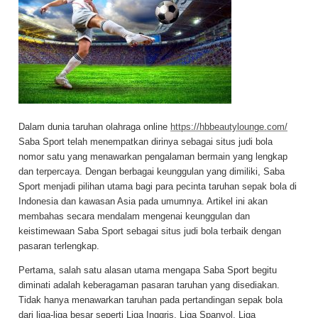
Dalam dunia taruhan olahraga online
https://hbbeautylounge.com/
Saba Sport telah menempatkan dirinya sebagai situs judi bola
nomor satu yang menawarkan pengalaman bermain yang lengkap
dan terpercaya. Dengan berbagai keunggulan yang dimiliki, Saba
Sport menjadi pilihan utama bagi para pecinta taruhan sepak bola di
Indonesia dan kawasan Asia pada umumnya. Artikel ini akan
membahas secara mendalam mengenai keunggulan dan
keistimewaan Saba Sport sebagai situs judi bola terbaik dengan
pasaran terlengkap.
Pertama, salah satu alasan utama mengapa Saba Sport begitu
diminati adalah keberagaman pasaran taruhan yang disediakan.
Tidak hanya menawarkan taruhan pada pertandingan sepak bola
dari liga-liga besar seperti Liga Inggris, Liga Spanyol, Liga