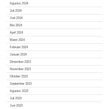
Agustus 2024
Juli 2024
Juni 2024
Mei 2024
April 2024
Maret 2024
Februari 2024
Januari 2024
Desember 2023
November 2023
Oktober 2023
September 2023
Agustus 2023
Juli 2023
Juni 2023