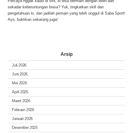
Percaya nggak kalau di sini, lo bisa bermain dengan lebih dari
sekadar keberuntungan biasa? Yuk, tingkatkan skill dan
pengetahuan lo, dan jadilah pemain yang lebih unggul di Saba Sport!
Ayo, buktikan sekarang juga!
Arsip
Juli 2026
Juni 2026
Mei 2026
April 2026
Maret 2026
Februari 2026
Januari 2026
Desember 2025