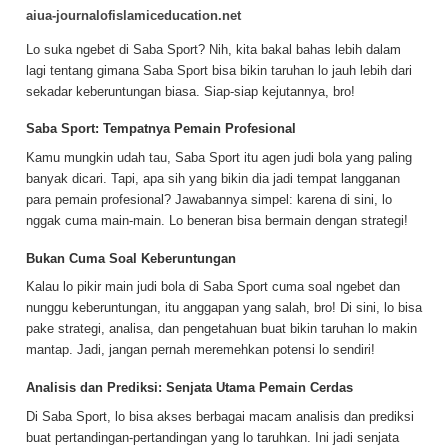
aiua-journalofislamiceducation.net
Lo suka ngebet di Saba Sport? Nih, kita bakal bahas lebih dalam
lagi tentang gimana Saba Sport bisa bikin taruhan lo jauh lebih dari
sekadar keberuntungan biasa. Siap-siap kejutannya, bro!
Saba Sport: Tempatnya Pemain Profesional
Kamu mungkin udah tau, Saba Sport itu agen judi bola yang paling
banyak dicari. Tapi, apa sih yang bikin dia jadi tempat langganan
para pemain profesional? Jawabannya simpel: karena di sini, lo
nggak cuma main-main. Lo beneran bisa bermain dengan strategi!
Bukan Cuma Soal Keberuntungan
Kalau lo pikir main judi bola di Saba Sport cuma soal ngebet dan
nunggu keberuntungan, itu anggapan yang salah, bro! Di sini, lo bisa
pake strategi, analisa, dan pengetahuan buat bikin taruhan lo makin
mantap. Jadi, jangan pernah meremehkan potensi lo sendiri!
Analisis dan Prediksi: Senjata Utama Pemain Cerdas
Di Saba Sport, lo bisa akses berbagai macam analisis dan prediksi
buat pertandingan-pertandingan yang lo taruhkan. Ini jadi senjata