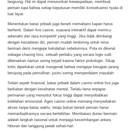
langsung. Hal ini dapat menurunkan kewaspadaan, membuat
pemain lupa bahwa setiap keputusan memiliki konsekuensi nyata di
luar layar.
Menentukan batas pribadi juga berarti memahami kapan harus
berhenti. Dalam live casino, suasana interaktif dapat memicu
adrenalin dan rasa kompetitif yang tinggi. Jika tidak diimbangi
dengan kesadaran diri, pemain mudah terdorong untuk terus
bermain demi mengejar kekalahan sebelumnya. Pola ini dikenal
sebagai chasing loss, sebuah perilaku yang secara logis sulit
dibenarkan namun sering terjadi karena faktor psikologis. Sikap
kritis diperlukan untuk mengenali bahwa mengejar kerugian jarang
berujung pada pemulihan, justru sering memperdalam masalah.
Selain aspek finansial, batas pribadi dalam casino online live juga
berkaitan dengan kesehatan mental. Terlalu lama terpapar
permainan yang menuntut fokus tinggi dapat menyebabkan
kelelahan emosional. Agen casino online memang menyediakan
akses tanpa batas waktu, tetapi bukan berarti pemain harus
memanfaatkannya secara berlebihan. Membatasi durasi bermain
adalah langkah rasional untuk menjaga keseimbangan antara
hiburan dan tanggung jawab sehari-hari.