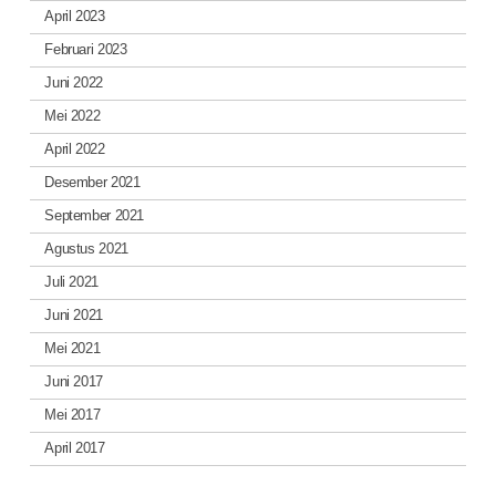
April 2023
Februari 2023
Juni 2022
Mei 2022
April 2022
Desember 2021
September 2021
Agustus 2021
Juli 2021
Juni 2021
Mei 2021
Juni 2017
Mei 2017
April 2017