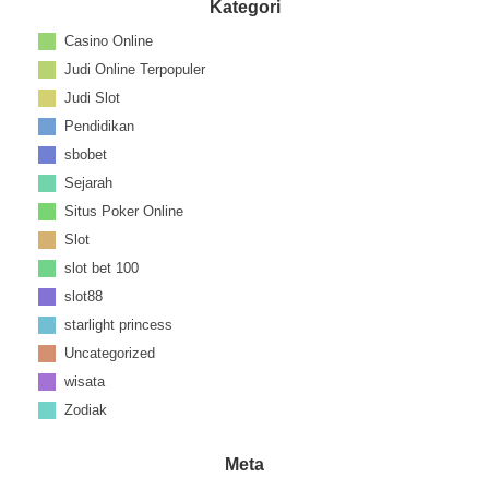
Kategori
Casino Online
Judi Online Terpopuler
Judi Slot
Pendidikan
sbobet
Sejarah
Situs Poker Online
Slot
slot bet 100
slot88
starlight princess
Uncategorized
wisata
Zodiak
Meta