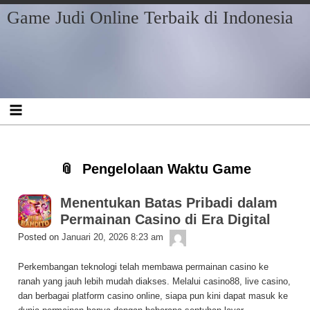
Skip
Skip
Skip
Skip
Skip
Skip
Skip
Game Judi Online Terbaik di Indonesia
to
to
to
to
to
to
to
content
RECENT-
BLOCK-
BLOCK-
ARCHIVES-
CATEGORIES-
META-
POSTS-
2
3
2
2
2
3
Pengelolaan Waktu Game
Menentukan Batas Pribadi dalam
Permainan Casino di Era Digital
Getelon
Posted on
Januari 20, 2026 8:23 am
Perkembangan teknologi telah membawa permainan casino ke
ranah yang jauh lebih mudah diakses. Melalui casino88, live casino,
dan berbagai platform casino online, siapa pun kini dapat masuk ke