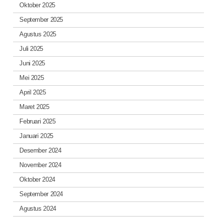
Oktober 2025
September 2025
Agustus 2025
Juli 2025
Juni 2025
Mei 2025
April 2025
Maret 2025
Februari 2025
Januari 2025
Desember 2024
November 2024
Oktober 2024
September 2024
Agustus 2024