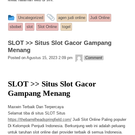
This
and
Uncategorized
agen judi online
Judi Online
entry
tagged
sbobet
slot
Slot Online
togel
was
posted
SLOT >> Situs Slot Gacor Gampang
in
Menang
Getelon
Posted on
Agustus 15, 2023 2:09 pm
Comment
SLOT >> Situs Slot Gacor
Gampang Menang
Maxwin Terbaik Dan Terpercaya
Selamat tiba di situs SLOT Situs
https://thebarrelheadspringfield.com/
Judi Slot Online Paling populer
Di Kelompok Penjudi Indonesia. Berkunjung web ini adalah peluang
untuk taruhan slot online dari provider terbaik di semua Indonesia.