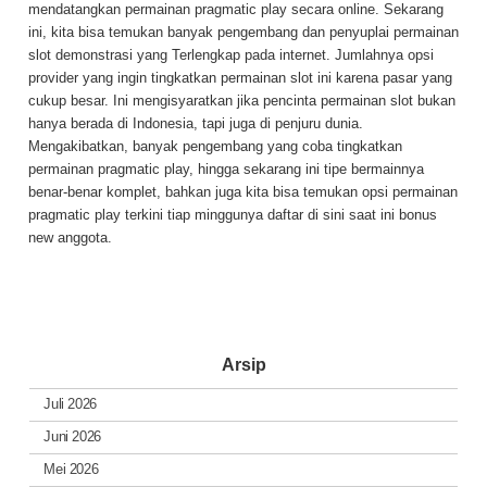
mendatangkan permainan pragmatic play secara online. Sekarang
ini, kita bisa temukan banyak pengembang dan penyuplai permainan
slot demonstrasi yang Terlengkap pada internet. Jumlahnya opsi
provider yang ingin tingkatkan permainan slot ini karena pasar yang
cukup besar. Ini mengisyaratkan jika pencinta permainan slot bukan
hanya berada di Indonesia, tapi juga di penjuru dunia.
Mengakibatkan, banyak pengembang yang coba tingkatkan
permainan pragmatic play, hingga sekarang ini tipe bermainnya
benar-benar komplet, bahkan juga kita bisa temukan opsi permainan
pragmatic play terkini tiap minggunya daftar di sini saat ini bonus
new anggota.
Arsip
Juli 2026
Juni 2026
Mei 2026