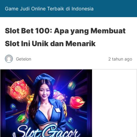
Game Judi Online Terbaik di Indonesia
Slot Bet 100: Apa yang Membuat
Slot Ini Unik dan Menarik
Getelon
2 tahun ago