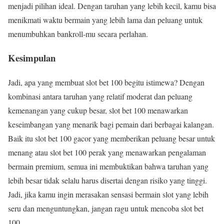
menjadi pilihan ideal. Dengan taruhan yang lebih kecil, kamu bisa
menikmati waktu bermain yang lebih lama dan peluang untuk
menumbuhkan bankroll-mu secara perlahan.
Kesimpulan
Jadi, apa yang membuat slot bet 100 begitu istimewa? Dengan
kombinasi antara taruhan yang relatif moderat dan peluang
kemenangan yang cukup besar, slot bet 100 menawarkan
keseimbangan yang menarik bagi pemain dari berbagai kalangan.
Baik itu slot bet 100 gacor yang memberikan peluang besar untuk
menang atau slot bet 100 perak yang menawarkan pengalaman
bermain premium, semua ini membuktikan bahwa taruhan yang
lebih besar tidak selalu harus disertai dengan risiko yang tinggi.
Jadi, jika kamu ingin merasakan sensasi bermain slot yang lebih
seru dan menguntungkan, jangan ragu untuk mencoba slot bet
100.