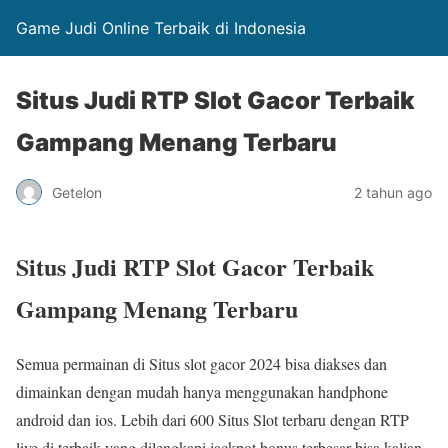
Game Judi Online Terbaik di Indonesia
Situs Judi RTP Slot Gacor Terbaik
Gampang Menang Terbaru
Getelon
2 tahun ago
Situs Judi RTP Slot Gacor Terbaik
Gampang Menang Terbaru
Semua permainan di Situs slot gacor 2024 bisa diakses dan
dimainkan dengan mudah hanya menggunakan handphone
android dan ios. Lebih dari 600 Situs Slot terbaru dengan RTP
live di terbaik yang dilengkapi jackpot bonus terbesar bisa kalian