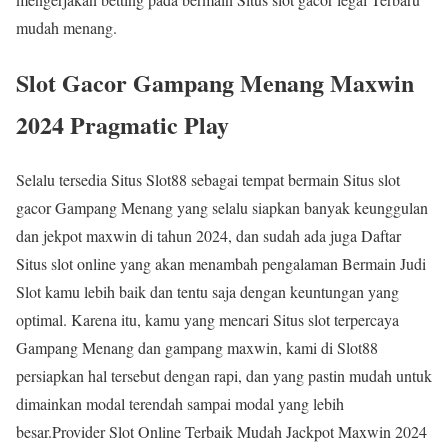
mudah menang.
Slot Gacor Gampang Menang Maxwin
2024 Pragmatic Play
Selalu tersedia Situs Slot88 sebagai tempat bermain Situs slot
gacor Gampang Menang yang selalu siapkan banyak keunggulan
dan jekpot maxwin di tahun 2024, dan sudah ada juga Daftar
Situs slot online yang akan menambah pengalaman Bermain Judi
Slot kamu lebih baik dan tentu saja dengan keuntungan yang
optimal. Karena itu, kamu yang mencari Situs slot terpercaya
Gampang Menang dan gampang maxwin, kami di Slot88
persiapkan hal tersebut dengan rapi, dan yang pastin mudah untuk
dimainkan modal terendah sampai modal yang lebih
besar.Provider Slot Online Terbaik Mudah Jackpot Maxwin 2024