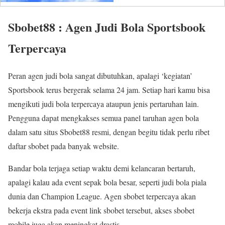
Sbobet88 : Agen Judi Bola Sportsbook
Terpercaya
Peran agen judi bola sangat dibutuhkan, apalagi ‘kegiatan’
Sportsbook terus bergerak selama 24 jam. Setiap hari kamu bisa
mengikuti judi bola terpercaya ataupun jenis pertaruhan lain.
Pengguna dapat mengkakses semua panel taruhan agen bola
dalam satu situs Sbobet88 resmi, dengan begitu tidak perlu ribet
daftar sbobet pada banyak website.
Bandar bola terjaga setiap waktu demi kelancaran bertaruh,
apalagi kalau ada event sepak bola besar, seperti judi bola piala
dunia dan Champion League. Agen sbobet terpercaya akan
bekerja ekstra pada event link sbobet tersebut, akses sbobet
mobile juga akan meningkat drastis.