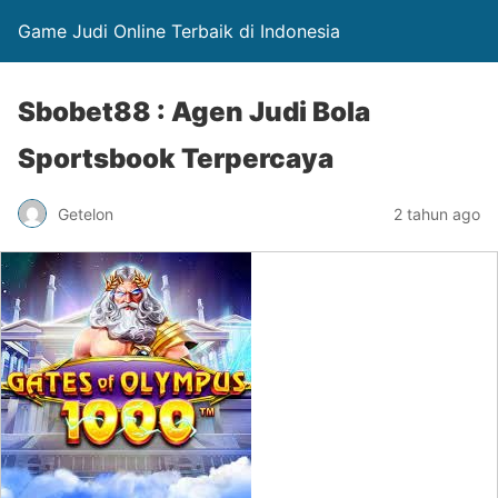
Game Judi Online Terbaik di Indonesia
Sbobet88 : Agen Judi Bola
Sportsbook Terpercaya
Getelon
2 tahun ago