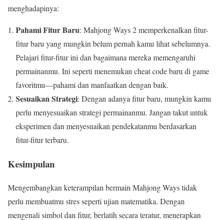
menghadapinya:
Pahami Fitur Baru
: Mahjong Ways 2 memperkenalkan fitur-
fitur baru yang mungkin belum pernah kamu lihat sebelumnya.
Pelajari fitur-fitur ini dan bagaimana mereka memengaruhi
permainanmu. Ini seperti menemukan cheat code baru di game
favoritmu—pahami dan manfaatkan dengan baik.
Sesuaikan Strategi
: Dengan adanya fitur baru, mungkin kamu
perlu menyesuaikan strategi permainanmu. Jangan takut untuk
eksperimen dan menyesuaikan pendekatanmu berdasarkan
fitur-fitur terbaru.
Kesimpulan
Mengembangkan keterampilan bermain Mahjong Ways tidak
perlu membuatmu stres seperti ujian matematika. Dengan
mengenali simbol dan fitur, berlatih secara teratur, menerapkan