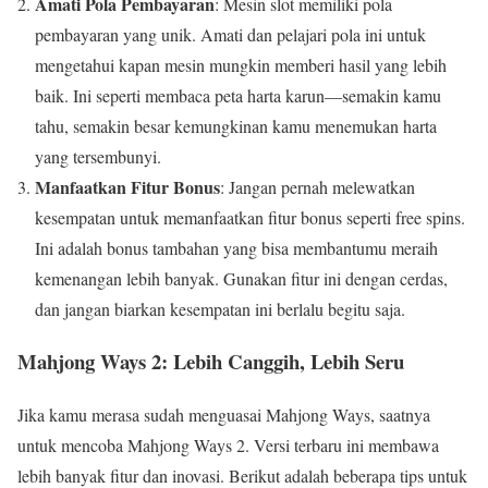
Amati Pola Pembayaran
: Mesin slot memiliki pola
pembayaran yang unik. Amati dan pelajari pola ini untuk
mengetahui kapan mesin mungkin memberi hasil yang lebih
baik. Ini seperti membaca peta harta karun—semakin kamu
tahu, semakin besar kemungkinan kamu menemukan harta
yang tersembunyi.
Manfaatkan Fitur Bonus
: Jangan pernah melewatkan
kesempatan untuk memanfaatkan fitur bonus seperti free spins.
Ini adalah bonus tambahan yang bisa membantumu meraih
kemenangan lebih banyak. Gunakan fitur ini dengan cerdas,
dan jangan biarkan kesempatan ini berlalu begitu saja.
Mahjong Ways 2: Lebih Canggih, Lebih Seru
Jika kamu merasa sudah menguasai Mahjong Ways, saatnya
untuk mencoba Mahjong Ways 2. Versi terbaru ini membawa
lebih banyak fitur dan inovasi. Berikut adalah beberapa tips untuk