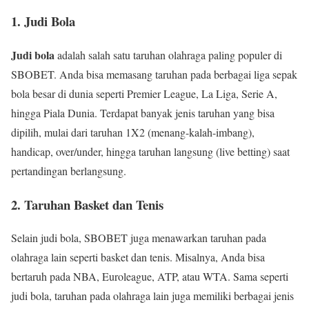
1. Judi Bola
Judi bola
adalah salah satu taruhan olahraga paling populer di
SBOBET. Anda bisa memasang taruhan pada berbagai liga sepak
bola besar di dunia seperti Premier League, La Liga, Serie A,
hingga Piala Dunia. Terdapat banyak jenis taruhan yang bisa
dipilih, mulai dari taruhan 1X2 (menang-kalah-imbang),
handicap, over/under, hingga taruhan langsung (live betting) saat
pertandingan berlangsung.
2. Taruhan Basket dan Tenis
Selain judi bola, SBOBET juga menawarkan taruhan pada
olahraga lain seperti basket dan tenis. Misalnya, Anda bisa
bertaruh pada NBA, Euroleague, ATP, atau WTA. Sama seperti
judi bola, taruhan pada olahraga lain juga memiliki berbagai jenis