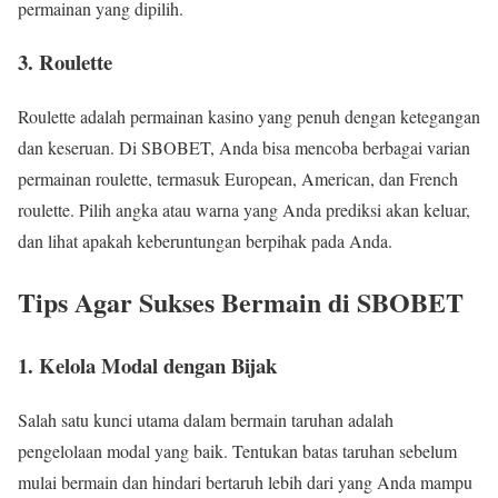
permainan yang dipilih.
3. Roulette
Roulette adalah permainan kasino yang penuh dengan ketegangan
dan keseruan. Di SBOBET, Anda bisa mencoba berbagai varian
permainan roulette, termasuk European, American, dan French
roulette. Pilih angka atau warna yang Anda prediksi akan keluar,
dan lihat apakah keberuntungan berpihak pada Anda.
Tips Agar Sukses Bermain di SBOBET
1. Kelola Modal dengan Bijak
Salah satu kunci utama dalam bermain taruhan adalah
pengelolaan modal yang baik. Tentukan batas taruhan sebelum
mulai bermain dan hindari bertaruh lebih dari yang Anda mampu