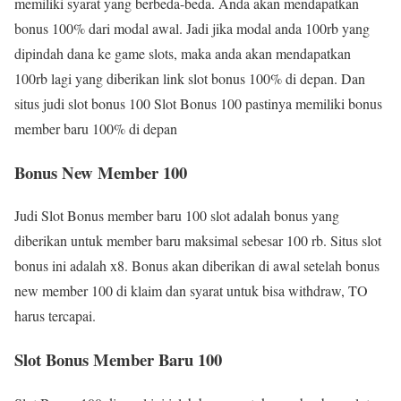
memiliki syarat yang berbeda-beda. Anda akan mendapatkan
bonus 100% dari modal awal. Jadi jika modal anda 100rb yang
dipindah dana ke game slots, maka anda akan mendapatkan
100rb lagi yang diberikan link slot bonus 100% di depan. Dan
situs judi slot bonus 100 Slot Bonus 100 pastinya memiliki bonus
member baru 100% di depan
Bonus New Member 100
Judi Slot Bonus member baru 100 slot adalah bonus yang
diberikan untuk member baru maksimal sebesar 100 rb. Situs slot
bonus ini adalah x8. Bonus akan diberikan di awal setelah bonus
new member 100 di klaim dan syarat untuk bisa withdraw, TO
harus tercapai.
Slot Bonus Member Baru 100