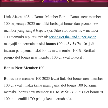
Link Alternatif Slot Bonus Member Baru – Bonus new member
100 terpercaya 2023 memiliki berbagai bonus dan promo new
member yang sangat terpercaya. Situs slot bonus new member
100 memiliki reputasi terbaik
server slot thailand super gacor
slot bonus 100 to 3x
menyajikan permainan
5x 7x 10x jadi
incaran para pemain slot bonus new member 100%. Berikut
promo slot bonus new member 100 di awal to kecil :
Bonus New Member 100
Bonus new member 100 2023 lewat link slot bonus new member
100 di awal , maka kamu main game slot bonus 100 bersama
memakai bonus new member 100 to 3x 5x 7x. Situs slot bonus 50
100 ini memiliki TO paling kecil pernah ada.