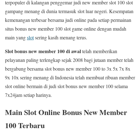
terpopuler di kalangan penggemar judi new member slot 100 slot
gampang menang di dunia termasuk slot luar negeri. Kesempatan
kemenangan terbesar bersama judi online pada setiap permainan
situs bonus new member 100 slot game online dengan mudah
main yang
slot
sering kasih menang terus.
Slot bonus new member 100 di awal
telah memberikan
pelayanan paling terlengkap sejak 2008 bagi jutaan member telah
bergabung bersama slot bonus new member 100 to 3x 5x 7x 8x
9x 10x sering menang di Indonesia telah membuat ribuan member
slot online bermain di judi slot bonus new member 100 selama
7x24jam setiap harinya.
Main Slot Online Bonus New Member
100 Terbaru