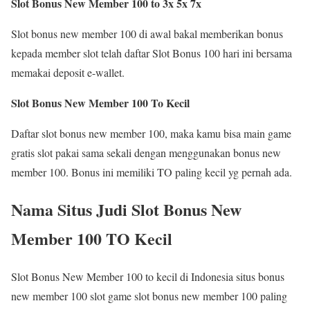
Slot Bonus New Member 100 to 3x 5x 7x
Slot bonus new member 100 di awal bakal memberikan bonus
kepada member slot telah daftar Slot Bonus 100 hari ini bersama
memakai deposit e-wallet.
Slot Bonus New Member 100 To Kecil
Daftar slot bonus new member 100, maka kamu bisa main game
gratis slot pakai sama sekali dengan menggunakan bonus new
member 100. Bonus ini memiliki TO paling kecil yg pernah ada.
Nama Situs Judi Slot Bonus New
Member 100 TO Kecil
Slot Bonus New Member 100 to kecil di Indonesia situs bonus
new member 100 slot game slot bonus new member 100 paling