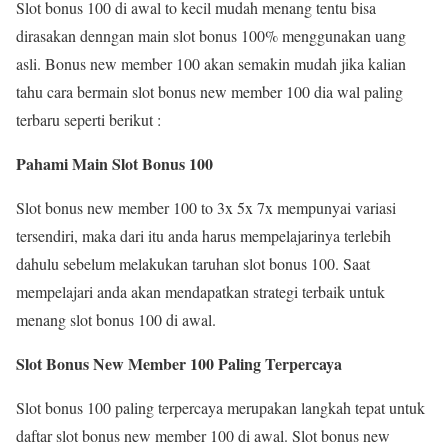
Slot bonus 100 di awal to kecil mudah menang tentu bisa
dirasakan denngan main slot bonus 100% menggunakan uang
asli. Bonus new member 100 akan semakin mudah jika kalian
tahu cara bermain slot bonus new member 100 dia wal paling
terbaru seperti berikut :
Pahami Main Slot Bonus 100
Slot bonus new member 100 to 3x 5x 7x mempunyai variasi
tersendiri, maka dari itu anda harus mempelajarinya terlebih
dahulu sebelum melakukan taruhan slot bonus 100. Saat
mempelajari anda akan mendapatkan strategi terbaik untuk
menang slot bonus 100 di awal.
Slot Bonus New Member 100 Paling Terpercaya
Slot bonus 100 paling terpercaya merupakan langkah tepat untuk
daftar slot bonus new member 100 di awal. Slot bonus new