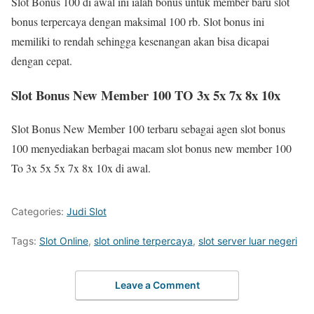
Slot Bonus 100 di awal ini ialah bonus untuk member baru slot
bonus terpercaya dengan maksimal 100 rb. Slot bonus ini
memiliki to rendah sehingga kesenangan akan bisa dicapai
dengan cepat.
Slot Bonus New Member 100 TO 3x 5x 7x 8x 10x
Slot Bonus New Member 100 terbaru sebagai agen slot bonus
100 menyediakan berbagai macam slot bonus new member 100
To 3x 5x 5x 7x 8x 10x di awal.
Categories:
Judi Slot
Tags:
Slot Online
,
slot online terpercaya
,
slot server luar negeri
Leave a Comment