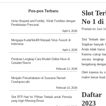
Navigation
Pos-pos Terbaru
Slot Te
No 1 di
Usha Hospital and Fertility: Klinik Fertilitas dengan
Pendekatan Personal
Posted on
Juni 1
April 4, 2026
Slot Terbaik dan
Mengapa KudaHoki88 Menjadi Situs Favorit di
Indonesia
Siapkan banyak t
Anda tidak harus
April 4, 2026
Karena cukup han
Panduan Lengkap Cara Mudah Daftar Akun di
secara lengkap
Ceriabet Resmi
bergabung dengan
Februari 12, 2026
Oleh karena itu 
makin besar buat
Menjalin Persahabatan di Suasana Ramah
Corafayescafe
Februari 10, 2026
Daftar
Slot RTP Hari Ini: Pilihan Terbaik untuk Pemula
yang Ingin Menang Besar
2023