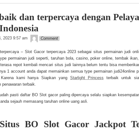
rbaik dan terpercaya dengan Pelay
 Indonesia
Getelon
4, 2023 9:57 am
Comment
 terpercaya – Slot Gacor terpercaya 2023 sebagai situs permainan judi on
ype permainan judi seperti, taruhan bola, casino, poker online, tembak ika
 terasa repot kembali mencari situs judi lainnya belum tentu bisa memberi
ya 1 account anda dapat memainkan semua type permainan judi24online pa
. Karena kami hanya Siapkan yang
Starlight Princess
terbaik untuk si
 penawaran terbaik.
sudah pasti daftar BO Slot gacor paling dipercaya selalu siapkan kesempa
 anda sejauh memasang taruhan online uang asli.
 Situs BO Slot Gacor Jackpot Te