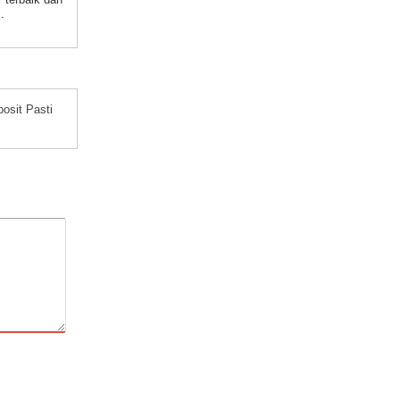
.
osit Pasti