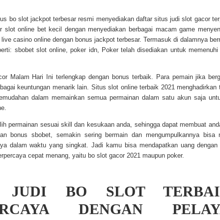
us bo slot jackpot terbesar resmi menyediakan daftar situs judi slot gacor ter
or slot online bet kecil dengan menyediakan berbagai macam game menyen
ne, live casino online dengan bonus jackpot terbesar. Termasuk di dalamnya
erti: sbobet slot online, poker idn, Poker telah disediakan untuk memenuh
or Malam Hari Ini terlengkap dengan bonus terbaik. Para pemain jika ber
agai keuntungan menarik lain. Situs slot online terbaik 2021 menghadirkan t
mudahan dalam memainkan semua permainan dalam satu akun saja untuk
ne.
ih permainan sesuai skill dan kesukaan anda, sehingga dapat membuat an
dan bonus sbobet, semakin sering bermain dan mengumpulkannya bisa
aya dalam waktu yang singkat. Jadi kamu bisa mendapatkan uang dengan
 terpercaya cepat menang, yaitu bo slot gacor 2021 maupun poker.
S JUDI BO SLOT TERBA
ERCAYA DENGAN PELAY