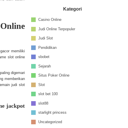
Kategori
Casino Online
Online
Judi Online Terpopuler
Judi Slot
Pendidikan
 gacor memiliki
sbobet
ame slot online
Sejarah
paling digemari
Situs Poker Online
ring memberikan
Slot
emain judi slot
slot bet 100
slot88
ne jackpot
starlight princess
Uncategorized