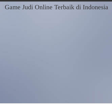
Game Judi Online Terbaik di Indonesia
Primary