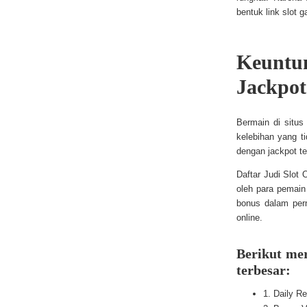
bentuk link slot ga
Keuntu
Jackpot
Bermain di situs 
kelebihan yang ti
dengan jackpot te
Daftar Judi Slot 
oleh para pemain 
bonus dalam pe
online.
Berikut me
terbesar:
1. Daily R