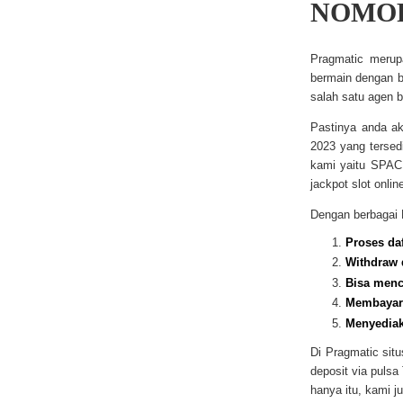
NOMOR 
Pragmatic merup
bermain dengan b
salah satu agen b
Pastinya anda ak
2023 yang tersed
kami yaitu SPAC
jackpot slot onlin
Dengan berbagai B
Proses daf
Withdraw 
Bisa menc
Membayar
Menyediaka
Di Pragmatic situ
deposit via puls
hanya itu, kami j