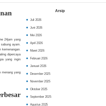
Arsip
anan
Juli 2026
Juni 2026
Mei 2026
line 24jam yang
April 2026
n, sabung ayam.
kan kemenangan.
Maret 2026
ling dipercaya
Februari 2026
apa yang ingin
Januari 2026
tan menang yang
Desember 2025
November 2025
Oktober 2025
rbesar
September 2025
Agustus 2025