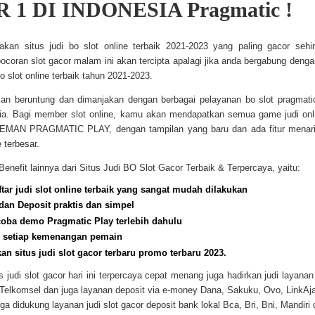
1 DI INDONESIA Pragmatic !
akan situs judi bo slot online terbaik 2021-2023 yang paling gacor seh
ocoran slot gacor malam ini akan tercipta apalagi jika anda bergabung deng
o slot online terbaik tahun 2021-2023.
an beruntung dan dimanjakan dengan berbagai pelayanan bo slot pragmatic
ia. Bagi member slot online, kamu akan mendapatkan semua game judi onlni
EMAN PRAGMATIC PLAY, dengan tampilan yang baru dan ada fitur menari
e terbesar.
enefit lainnya dari Situs Judi BO Slot Gacor Terbaik & Terpercaya, yaitu:
tar judi slot online terbaik yang sangat mudah dilakukan
dan Deposit praktis dan simpel
oba demo Pragmatic Play terlebih dahulu
 setiap kemenangan pemain
n situs judi slot gacor terbaru promo terbaru 2023.
s judi slot gacor hari ini terpercaya cepat menang juga hadirkan judi layanan 
a Telkomsel dan juga layanan deposit via e-money Dana, Sakuku, Ovo, LinkAj
uga didukung layanan judi slot gacor deposit bank lokal Bca, Bri, Bni, Mandir