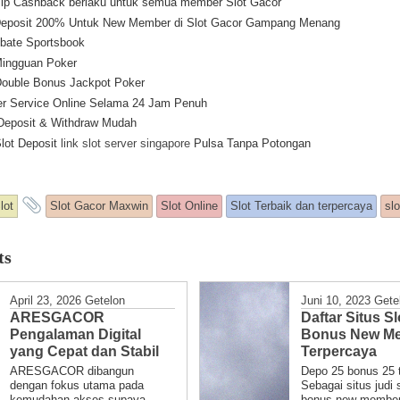
Vip Cashback berlaku untuk semua member Slot Gacor
Deposit 200% Untuk New Member di Slot Gacor Gampang Menang
ebate Sportsbook
Mingguan Poker
Double Bonus Jackpot Poker
er Service Online Selama 24 Jam Penuh
Deposit & Withdraw Mudah
lot Deposit
link slot server singapore
Pulsa Tanpa Potongan
and
lot
Slot Gacor Maxwin
Slot Online
Slot Terbaik dan terpercaya
slo
y
tagged
ts
ed
April 23, 2026
Getelon
Juni 10, 2023
Gete
ARESGACOR
Daftar Situs S
Pengalaman Digital
Bonus New M
yang Cepat dan Stabil
Terpercaya
ARESGACOR dibangun
Depo 25 bonus 25 
dengan fokus utama pada
Sebagai situs judi 
kemudahan akses supaya
bonus new member 