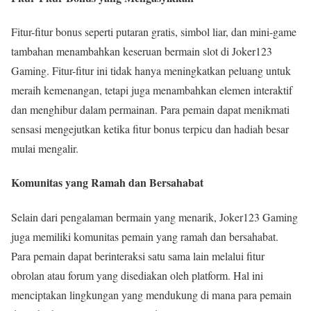
Fitur-fitur bonus seperti putaran gratis, simbol liar, dan mini-game
tambahan menambahkan keseruan bermain slot di Joker123
Gaming. Fitur-fitur ini tidak hanya meningkatkan peluang untuk
meraih kemenangan, tetapi juga menambahkan elemen interaktif
dan menghibur dalam permainan. Para pemain dapat menikmati
sensasi mengejutkan ketika fitur bonus terpicu dan hadiah besar
mulai mengalir.
Komunitas yang Ramah dan Bersahabat
Selain dari pengalaman bermain yang menarik, Joker123 Gaming
juga memiliki komunitas pemain yang ramah dan bersahabat.
Para pemain dapat berinteraksi satu sama lain melalui fitur
obrolan atau forum yang disediakan oleh platform. Hal ini
menciptakan lingkungan yang mendukung di mana para pemain