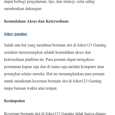
dapat berbagi pengalaman, tips, dan strategi, serta saling
memberikan dukungan.
Kemudahan Akses dan Ketersediaan
joker gaming
Salah satu hal yang membuat bermain slot di Joker123 Gaming
semakin menyenangkan adalah kemudahan akses dan
ketersediaan platform ini. Para pemain dapat mengakses
permainan kapan saja dan di mana saja melalui komputer atau
perangkat seluler mereka. Hal ini memungkinkan para pemain
untuk menikmati keseruan bermain slot di Joker123 Gaming
tanpa batasan waktu atau tempat.
Kesimpulan
Keseruan bermain slot di Joker123 Gaming tidak hanya datang