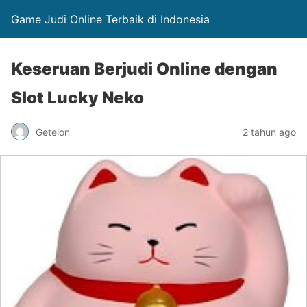
Game Judi Online Terbaik di Indonesia
Keseruan Berjudi Online dengan
Slot Lucky Neko
Getelon
2 tahun ago