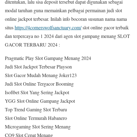
ditentukan, lalu sisa deposit tersebut dapat digunakan sebagai
modal taruhan guna memainkan pelbagai permainan judi slot
online jackpot terbesar. Inilah info bocoran susunan nama nama
situs
https://4cornerswolfsanctuary.com/
slot online gacor terbaik
dan terpercaya no 1 2024 dari agen slot gampang menang SLOT
GACOR TERBARU 2024 :
Pragmatic Play Slot Gampang Menang 2024
Judi Slot Jackpot Terbesar Playson
Slot Gacor Mudah Menang Joker123
Judi Slot Online Tergacor Booming
Isoftbet Slot Yang Sering Jackpot
YGG Slot Online Gampang Jackpot
Top Trend Gaming Slot Terbaru
Slot Online Termurah Habanero
Microgaming Slot Sering Menang
CQ9 Slot Cepat Menang