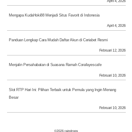
April 4, 2026
Mengapa KudaHoki88 Menjadi Situs Favorit di Indonesia
April 4, 2026
Panduan Lengkap Cara Mudah Daftar Akun di Ceriabet Resmi
Februari 12, 2026
Menjalin Persahabatan di Suasana Ramah Corafayescafe
Februari 10, 2026
Slot RTP Hari Ini: Pilihan Terbaik untuk Pemula yang Ingin Menang
Besar
Februari 10, 2026
©2026 raindrops