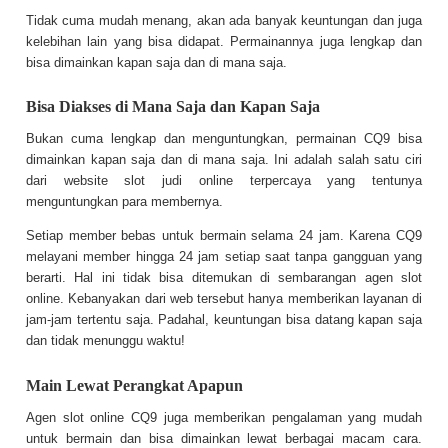
Tidak cuma mudah menang, akan ada banyak keuntungan dan juga
kelebihan lain yang bisa didapat. Permainannya juga lengkap dan
bisa dimainkan kapan saja dan di mana saja.
Bisa Diakses di Mana Saja dan Kapan Saja
Bukan cuma lengkap dan menguntungkan, permainan CQ9 bisa
dimainkan kapan saja dan di mana saja. Ini adalah salah satu ciri
dari website slot judi online terpercaya yang tentunya
menguntungkan para membernya.
Setiap member bebas untuk bermain selama 24 jam. Karena CQ9
melayani member hingga 24 jam setiap saat tanpa gangguan yang
berarti. Hal ini tidak bisa ditemukan di sembarangan agen slot
online. Kebanyakan dari web tersebut hanya memberikan layanan di
jam-jam tertentu saja. Padahal, keuntungan bisa datang kapan saja
dan tidak menunggu waktu!
Main Lewat Perangkat Apapun
Agen slot online CQ9 juga memberikan pengalaman yang mudah
untuk bermain dan bisa dimainkan lewat berbagai macam cara.