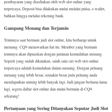
pembayaran yang disediakan oleh web slot online yang
terpercaya. Deposit bisa dilakukan mulai melalui pulsa, e-wallet,
bahkan hingga melalui rekening bank.
Gampang Menang dan Terjamin
Tentunya saat bermain judi slot online, kita berharap untuk
memang. CQ9 menawarkan hal itu. Member yang bermain
tentunya akan dipuaskan dengan jaminan kemudahan menang.
Seperti yang sudah dikatakan, salah satu ciri web slot online
terpercaya adalah kemudahan dalam menang. Dengan peluang
menang yang lebih besar, semakin besar pula peluang anda
mendapatkan untung lebih banyak lagi. Jadi jangan berlama-lama
lagi, segera daftar slot online dan mulai bermain di CQ9
sekarang!
Pertanyaan yang Sering Ditanyakan Seputar Judi Slot