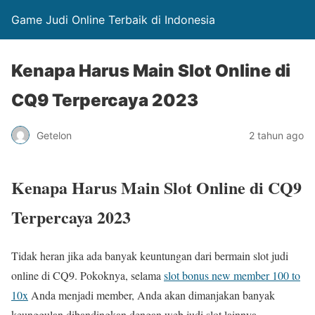
Game Judi Online Terbaik di Indonesia
Kenapa Harus Main Slot Online di
CQ9 Terpercaya 2023
Getelon
2 tahun ago
Kenapa Harus Main Slot Online di CQ9
Terpercaya 2023
Tidak heran jika ada banyak keuntungan dari bermain slot judi
online di CQ9. Pokoknya, selama
slot bonus new member 100 to
10x
Anda menjadi member, Anda akan dimanjakan banyak
keunggulan dibandingkan dengan web judi slot lainnya.