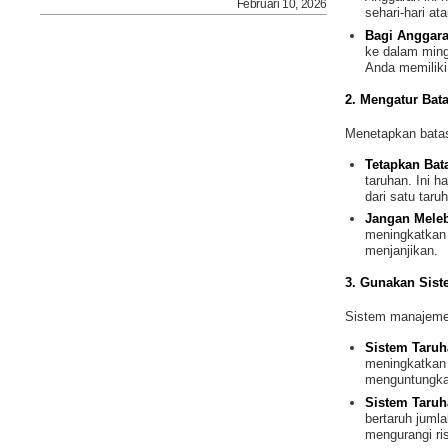
Februari 10, 2026
sehari-hari at
Bagi Anggara
ke dalam ming
Anda memiliki
2. Mengatur Bat
Menetapkan batas 
Tetapkan Ba
taruhan. Ini h
dari satu taru
Jangan Meleb
meningkatkan 
menjanjikan.
3. Gunakan Sist
Sistem manajemen
Sistem Taruh
meningkatkan 
menguntungkan 
Sistem Taruh
bertaruh jumla
mengurangi ris