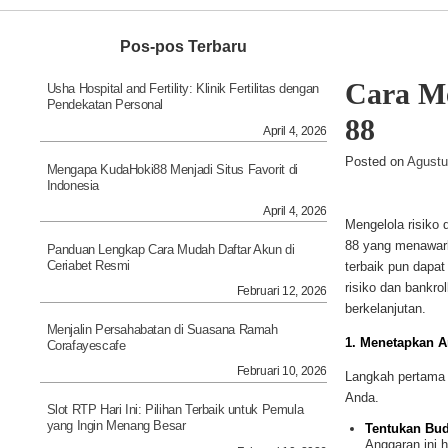
Navigation
Pos-pos Terbaru
Cara Me
Usha Hospital and Fertility: Klinik Fertilitas dengan
Pendekatan Personal
88
April 4, 2026
Posted on
Agustu
Mengapa KudaHoki88 Menjadi Situs Favorit di
Indonesia
April 4, 2026
Mengelola risiko 
88 yang menawark
Panduan Lengkap Cara Mudah Daftar Akun di
Ceriabet Resmi
terbaik pun dapa
risiko dan bankrol
Februari 12, 2026
berkelanjutan.
Menjalin Persahabatan di Suasana Ramah
1. Menetapkan 
Corafayescafe
Februari 10, 2026
Langkah pertama 
Anda.
Slot RTP Hari Ini: Pilihan Terbaik untuk Pemula
yang Ingin Menang Besar
Tentukan Bud
Anggaran ini 