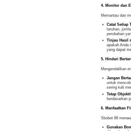
4. Monitor dan E
Memantau dan meng
Catat Setiap 
taruhan, juml
perubahan yan
Tinjau Hasil 
apakah Anda me
yang dapat me
5. Hindari Bert
Mengendalikan em
Jangan Berta
untuk mencoba
sering kali me
Tetap Objekti
berdasarkan pe
6. Manfaatkan F
Sbobet 88 menawa
Gunakan Bon