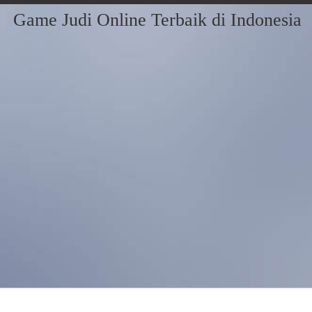
Game Judi Online Terbaik di Indonesia
Primary