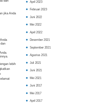
da dan
April 2023
Februari 2023
n jika Anda
Juni 2022
Mei 2022
April 2022
 Anda
Desember 2021
 dan
September 2021
 Anda.
Agustus 2021
innya.
Juli 2021
dengan lebih
ngkatkan
Juni 2021
h
Mei 2021
Selamat
Juni 2017
Mei 2017
April 2017