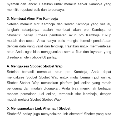
nyaman dan lancar. Pastikan untuk memilih server Kamboja yang
memiliki reputasi baik dan terpercaya.
3. Membuat Akun Pro Kamboja
Setelah memilih slot Kamboja dan server Kamboja yang sesuai,
langkah selanjutnya adalah membuat akun pro Kamboja di
Sbobet88 parlay. Proses pembuatan akun pro Kamboja cukup
mudah dan cepat. Anda hanya perlu mengisi formulir pendaftaran
dengan data yang valid dan lengkap. Pastikan untuk memverifikasi
akun Anda agar bisa menggunakan semua fitur dan layanan yang
disediakan oleh Sbobet88 parlay.
4. Mengakses Sbobet Sbobet Wap
Setelah berhasil membuat akun pro Kamboja, Anda dapat
mengakses Sbobet Sbobet Wap untuk mulai bermain judi online.
Sbobet Sbobet Wap merupakan platform judi online yang ramah
pengguna dan mudah digunakan. Anda bisa menikmati berbagai
macam permainan judi online, termasuk slot Kamboja, dengan
mudah melalui Sbobet Sbobet Wap.
5. Menggunakan Link Alternatif Sbobet
Sbobet88 parlay juga menyediakan link alternatif Sbobet yang bisa