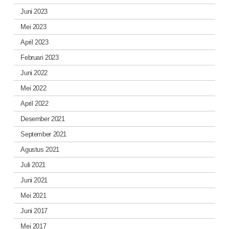
Juni 2023
Mei 2023
April 2023
Februari 2023
Juni 2022
Mei 2022
April 2022
Desember 2021
September 2021
Agustus 2021
Juli 2021
Juni 2021
Mei 2021
Juni 2017
Mei 2017