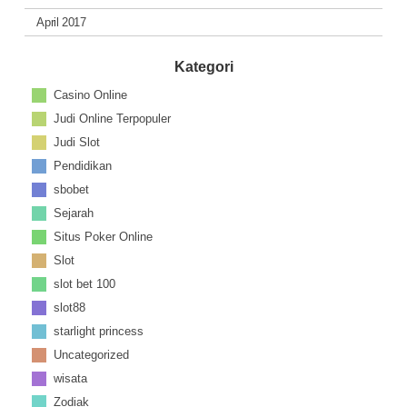
April 2017
Kategori
Casino Online
Judi Online Terpopuler
Judi Slot
Pendidikan
sbobet
Sejarah
Situs Poker Online
Slot
slot bet 100
slot88
starlight princess
Uncategorized
wisata
Zodiak