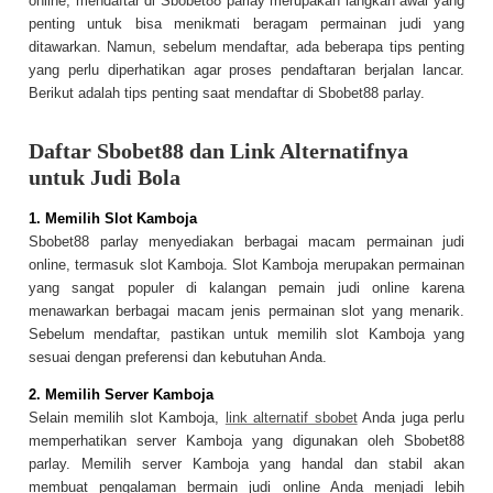
online, mendaftar di Sbobet88 parlay merupakan langkah awal yang
penting untuk bisa menikmati beragam permainan judi yang
ditawarkan. Namun, sebelum mendaftar, ada beberapa tips penting
yang perlu diperhatikan agar proses pendaftaran berjalan lancar.
Berikut adalah tips penting saat mendaftar di Sbobet88 parlay.
Daftar Sbobet88 dan Link Alternatifnya
untuk Judi Bola
1. Memilih Slot Kamboja
Sbobet88 parlay menyediakan berbagai macam permainan judi
online, termasuk slot Kamboja. Slot Kamboja merupakan permainan
yang sangat populer di kalangan pemain judi online karena
menawarkan berbagai macam jenis permainan slot yang menarik.
Sebelum mendaftar, pastikan untuk memilih slot Kamboja yang
sesuai dengan preferensi dan kebutuhan Anda.
2. Memilih Server Kamboja
Selain memilih slot Kamboja,
link alternatif sbobet
Anda juga perlu
memperhatikan server Kamboja yang digunakan oleh Sbobet88
parlay. Memilih server Kamboja yang handal dan stabil akan
membuat pengalaman bermain judi online Anda menjadi lebih