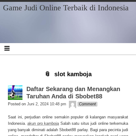
Skip
Skip
Skip
Skip
Skip
Skip
Skip
Game Judi Online Terbaik di Indonesia
to
to
to
to
to
to
to
content
RECENT-
BLOCK-
BLOCK-
ARCHIVES-
CATEGORIES-
META-
POSTS-
2
3
2
2
2
3
slot kamboja
Daftar Sekarang dan Menangkan
Taruhan Anda di Sbobet88
Getelon
Posted on
Juni 2, 2024 10:48 pm
Comment
Saat ini, perjudian online semakin populer di kalangan masyarakat
Indonesia.
akun pro kamboja
Salah satu situs judi online terkemuka
yang banyak diminati adalah Sbobet88 parlay. Bagi para pecinta judi