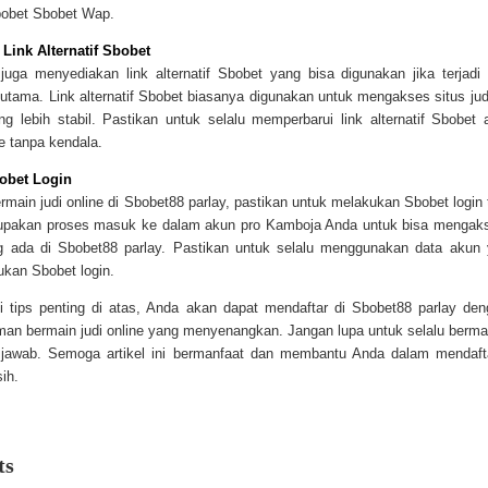
bobet Sbobet Wap.
Link Alternatif Sbobet
juga menyediakan link alternatif Sbobet yang bisa digunakan jika terjadi
tama. Link alternatif Sbobet biasanya digunakan untuk mengakses situs judi
yang lebih stabil. Pastikan untuk selalu memperbarui link alternatif Sbobet 
ne tanpa kendala.
obet Login
main judi online di Sbobet88 parlay, pastikan untuk melakukan Sbobet login t
rupakan proses masuk ke dalam akun pro Kamboja Anda untuk bisa mengaks
g ada di Sbobet88 parlay. Pastikan untuk selalu menggunakan data akun 
kan Sbobet login.
 tips penting di atas, Anda akan dapat mendaftar di Sbobet88 parlay den
an bermain judi online yang menyenangkan. Jangan lupa untuk selalu berma
 jawab. Semoga artikel ini bermanfaat dan membantu Anda dalam mendaft
ih.
ts