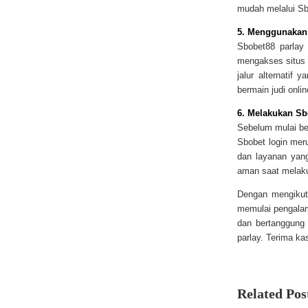
mudah melalui S
5. Menggunakan 
Sbobet88 parlay 
mengakses situs u
jalur alternatif 
bermain judi onli
6. Melakukan Sb
Sebelum mulai ber
Sbobet login me
dan layanan yan
aman saat melaku
Dengan mengikuti
memulai pengalam
dan bertanggung
parlay. Terima kas
Related Pos