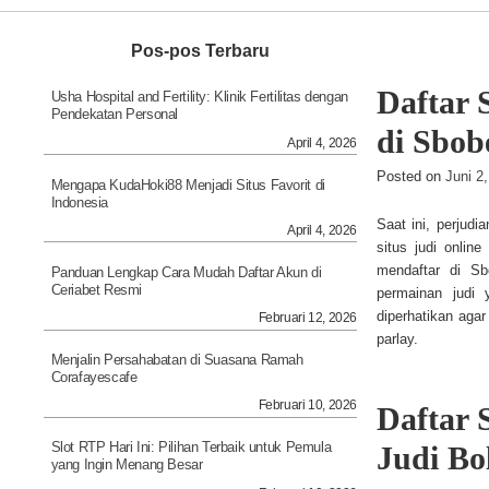
Navigation
Pos-pos Terbaru
Daftar
Usha Hospital and Fertility: Klinik Fertilitas dengan
Pendekatan Personal
di Sbob
April 4, 2026
Posted on
Juni 2
Mengapa KudaHoki88 Menjadi Situs Favorit di
Indonesia
Saat ini, perjud
April 4, 2026
situs judi onlin
mendaftar di Sb
Panduan Lengkap Cara Mudah Daftar Akun di
Ceriabet Resmi
permainan judi 
diperhatikan agar
Februari 12, 2026
parlay.
Menjalin Persahabatan di Suasana Ramah
Corafayescafe
Februari 10, 2026
Daftar 
Slot RTP Hari Ini: Pilihan Terbaik untuk Pemula
Judi Bo
yang Ingin Menang Besar