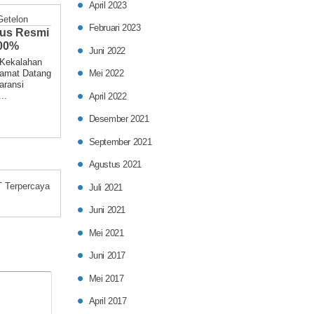
April 2023
Getelon
Februari 2023
tus Resmi
100%
Juni 2022
 Kekalahan
amat Datang
Mei 2022
aransi
..
April 2022
Desember 2021
September 2021
Agustus 2021
 Terpercaya
Juli 2021
Juni 2021
Mei 2021
Juni 2017
Mei 2017
April 2017