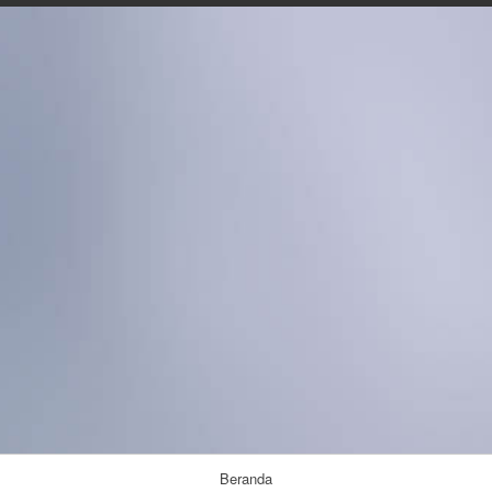
Skip
to
content
Beranda