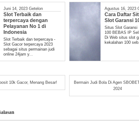
Juni 14, 2023
Getelon
Agustus 16, 2023
Slot Terbaik dan
Cara Daftar Si
terpercaya dengan
Slot Garansi 
Pelayanan No 1 di
Situs Slot Garansi
Indonesia
100 BEBAS IP Sel
Di Web situs slot g
Slot Terbaik dan terpercaya -
kekalahan 100 seb.
Slot Gacor terpercaya 2023
sebagai situs permainan judi
online 24jam y...
posit 10k Gacor, Menang Besar!
Bermain Judi Bola Di Agen SBOBET
2024
Balasan