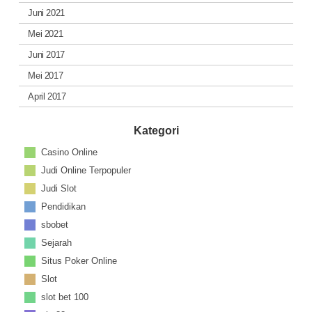
Juni 2021
Mei 2021
Juni 2017
Mei 2017
April 2017
Kategori
Casino Online
Judi Online Terpopuler
Judi Slot
Pendidikan
sbobet
Sejarah
Situs Poker Online
Slot
slot bet 100