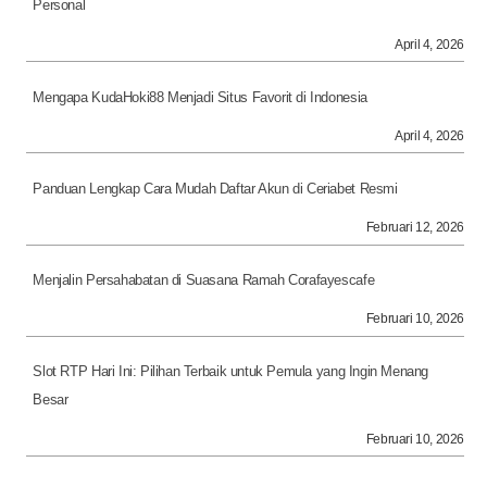
Personal
April 4, 2026
Mengapa KudaHoki88 Menjadi Situs Favorit di Indonesia
April 4, 2026
Panduan Lengkap Cara Mudah Daftar Akun di Ceriabet Resmi
Februari 12, 2026
Menjalin Persahabatan di Suasana Ramah Corafayescafe
Februari 10, 2026
Slot RTP Hari Ini: Pilihan Terbaik untuk Pemula yang Ingin Menang
Besar
Februari 10, 2026