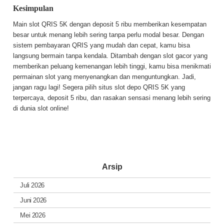
Kesimpulan
Main slot QRIS 5K dengan deposit 5 ribu memberikan kesempatan
besar untuk menang lebih sering tanpa perlu modal besar. Dengan
sistem pembayaran QRIS yang mudah dan cepat, kamu bisa
langsung bermain tanpa kendala. Ditambah dengan slot gacor yang
memberikan peluang kemenangan lebih tinggi, kamu bisa menikmati
permainan slot yang menyenangkan dan menguntungkan. Jadi,
jangan ragu lagi! Segera pilih situs slot depo QRIS 5K yang
terpercaya, deposit 5 ribu, dan rasakan sensasi menang lebih sering
di dunia slot online!
Arsip
Juli 2026
Juni 2026
Mei 2026