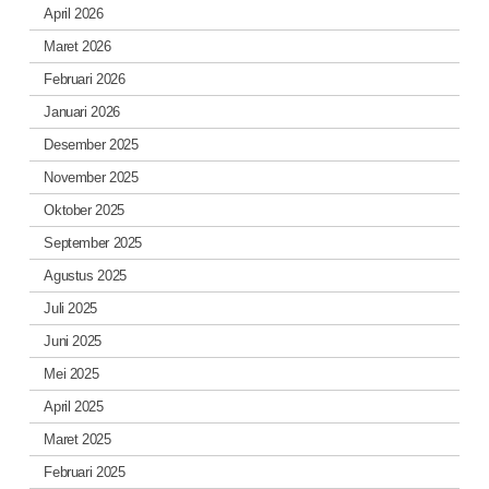
April 2026
Maret 2026
Februari 2026
Januari 2026
Desember 2025
November 2025
Oktober 2025
September 2025
Agustus 2025
Juli 2025
Juni 2025
Mei 2025
April 2025
Maret 2025
Februari 2025