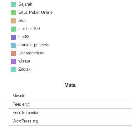
Sejarah
Situs Poker Online
Slot
slot bet 100
slot88
starlight princess
Uncategorized
wisata
Zodiak
Meta
Masuk
Feed entri
Feed komentar
WordPress.org