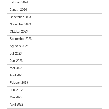
Februari 2024
Januari 2024
Desember 2023
November 2023
Oktober 2023
September 2023
Agustus 2023
Juli 2023
Juni 2023
Mei 2023
April 2023
Februari 2023
Juni 2022
Mei 2022
April 2022