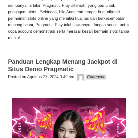
semuanya ini bikin Pragmatic Play alternatif yang pas untuk
pengagum slots . Sehingga, bila Anda cari tempat buat nikmati
permainan slots online yang memiliki kualitas dan berkesempatan
menang besar, Pragmatic Play ialah jawabnya. Jangan sangsi untuk
coba account demonstrasi serta merasai kesan bermain slots tanpa
resiko!
Panduan Lengkap Menang Jackpot di
Situs Demo Pragmatic
Getelon
Posted on
Agustus 23, 2024 9:49 pm
Comment