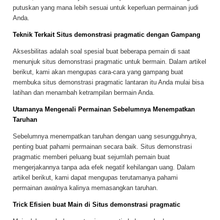
putuskan yang mana lebih sesuai untuk keperluan permainan judi
Anda.
Teknik Terkait Situs demonstrasi pragmatic dengan Gampang
Aksesbilitas adalah soal spesial buat beberapa pemain di saat
menunjuk situs demonstrasi pragmatic untuk bermain. Dalam artikel
berikut, kami akan mengupas cara-cara yang gampang buat
membuka situs demonstrasi pragmatic lantaran itu Anda mulai bisa
latihan dan menambah ketrampilan bermain Anda.
Utamanya Mengenali Permainan Sebelumnya Menempatkan
Taruhan
Sebelumnya menempatkan taruhan dengan uang sesungguhnya,
penting buat pahami permainan secara baik. Situs demonstrasi
pragmatic memberi peluang buat sejumlah pemain buat
mengerjakannya tanpa ada efek negatif kehilangan uang. Dalam
artikel berikut, kami dapat mengupas terutamanya pahami
permainan awalnya kalinya memasangkan taruhan.
Trick Efisien buat Main di Situs demonstrasi pragmatic