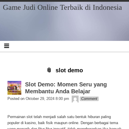
Skip
Skip
Skip
Skip
Skip
Skip
Skip
Game Judi Online Terbaik di Indonesia
to
to
to
to
to
to
to
content
RECENT-
BLOCK-
BLOCK-
ARCHIVES-
CATEGORIES-
META-
POSTS-
2
3
2
2
2
3
slot demo
Slot Demo: Momen Seru yang
Membantu Anda Belajar
Getelon
Posted on
Oktober 29, 2024 8:00 pm
Comment
Permainan slot telah menjadi salah satu bentuk hiburan paling
populer di kasino, baik fisik maupun online. Dengan berbagai tema
yang menarik dan fitur-fitur inovatif, tidak mengherankan jika banyak