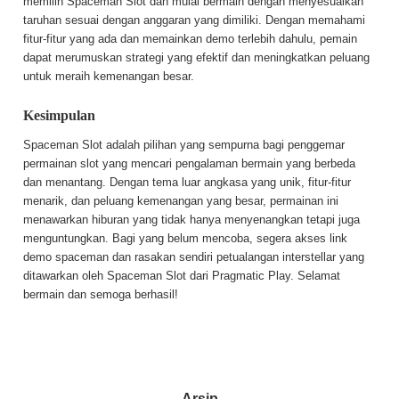
memilih Spaceman Slot dan mulai bermain dengan menyesuaikan
taruhan sesuai dengan anggaran yang dimiliki. Dengan memahami
fitur-fitur yang ada dan memainkan demo terlebih dahulu, pemain
dapat merumuskan strategi yang efektif dan meningkatkan peluang
untuk meraih kemenangan besar.
Kesimpulan
Spaceman Slot adalah pilihan yang sempurna bagi penggemar
permainan slot yang mencari pengalaman bermain yang berbeda
dan menantang. Dengan tema luar angkasa yang unik, fitur-fitur
menarik, dan peluang kemenangan yang besar, permainan ini
menawarkan hiburan yang tidak hanya menyenangkan tetapi juga
menguntungkan. Bagi yang belum mencoba, segera akses link
demo spaceman dan rasakan sendiri petualangan interstellar yang
ditawarkan oleh Spaceman Slot dari Pragmatic Play. Selamat
bermain dan semoga berhasil!
Arsip