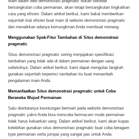
Main dalam web demonstrasi pragmatic bukan sekedar
bersangkutan coba permainan, akan tetapi bersangkutan tingkatkan
cara yang efisien. Dalam artikel berikut, kami bakal memberikan
sejumlah kiat efisien buat main di website demonstrasi pragmatic
dan menaikkan adanya kemungkinan Anda membuat menang.
Menggunakan Spek-Fitur Tambahan di Situs demonstrasi
pragmatic
Situs demonstrasi pragmatic sering menjajakan spesifikasi
tambahan yang tidak ada di dalam permainan dengan uang
sebetulnya. Dalam artikel berikut, kami dapat mengulas langkah
gunakan sejumlah terperinci tambahan itu buat menambah
pengalaman main Anda.
Memanfaatkan Situs demonstrasi pragmatic untuk Coba
Beraneka Wujud Permainan
Satu diantaranya keuntungan bermain pada website demonstrasi
pragmatic yakni Anda bisa mencoba bermacam mode permainan
tidak harus keluarkan uang. Dalam artikel berikut, kami akan kupas
kelebihan gunakan situs demonstrasi pragmatic buat coba beragam
type permainan serta jumpai yang sangat pas untuk Anda.