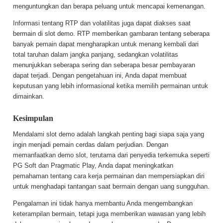
menguntungkan dan berapa peluang untuk mencapai kemenangan.
Informasi tentang RTP dan volatilitas juga dapat diakses saat
bermain di slot demo. RTP memberikan gambaran tentang seberapa
banyak pemain dapat mengharapkan untuk menang kembali dari
total taruhan dalam jangka panjang, sedangkan volatilitas
menunjukkan seberapa sering dan seberapa besar pembayaran
dapat terjadi. Dengan pengetahuan ini, Anda dapat membuat
keputusan yang lebih informasional ketika memilih permainan untuk
dimainkan.
Kesimpulan
Mendalami slot demo adalah langkah penting bagi siapa saja yang
ingin menjadi pemain cerdas dalam perjudian. Dengan
memanfaatkan demo slot, terutama dari penyedia terkemuka seperti
PG Soft dan Pragmatic Play, Anda dapat meningkatkan
pemahaman tentang cara kerja permainan dan mempersiapkan diri
untuk menghadapi tantangan saat bermain dengan uang sungguhan.
Pengalaman ini tidak hanya membantu Anda mengembangkan
keterampilan bermain, tetapi juga memberikan wawasan yang lebih