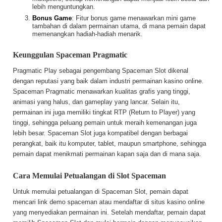
lebih menguntungkan.
Bonus Game
: Fitur bonus game menawarkan mini game
tambahan di dalam permainan utama, di mana pemain dapat
memenangkan hadiah-hadiah menarik.
Keunggulan Spaceman Pragmatic
Pragmatic Play sebagai pengembang Spaceman Slot dikenal
dengan reputasi yang baik dalam industri permainan kasino online.
Spaceman Pragmatic menawarkan kualitas grafis yang tinggi,
animasi yang halus, dan gameplay yang lancar. Selain itu,
permainan ini juga memiliki tingkat RTP (Return to Player) yang
tinggi, sehingga peluang pemain untuk meraih kemenangan juga
lebih besar. Spaceman Slot juga kompatibel dengan berbagai
perangkat, baik itu komputer, tablet, maupun smartphone, sehingga
pemain dapat menikmati permainan kapan saja dan di mana saja.
Cara Memulai Petualangan di Slot Spaceman
Untuk memulai petualangan di Spaceman Slot, pemain dapat
mencari link demo spaceman atau mendaftar di situs kasino online
yang menyediakan permainan ini. Setelah mendaftar, pemain dapat