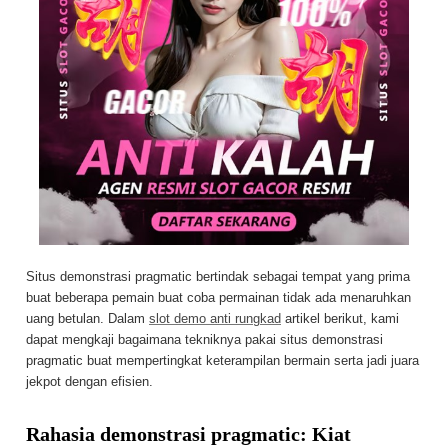
Situs demonstrasi pragmatic bertindak sebagai tempat yang prima
buat beberapa pemain buat coba permainan tidak ada menaruhkan
uang betulan. Dalam
slot demo anti rungkad
artikel berikut, kami
dapat mengkaji bagaimana tekniknya pakai situs demonstrasi
pragmatic buat mempertingkat keterampilan bermain serta jadi juara
jekpot dengan efisien.
Rahasia demonstrasi pragmatic: Kiat