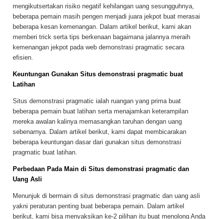
mengikutsertakan risiko negatif kehilangan uang sesungguhnya,
beberapa pemain masih pengen menjadi juara jekpot buat merasai
beberapa kesan kemenangan. Dalam artikel berikut, kami akan
memberi trick serta tips berkenaan bagaimana jalannya meraih
kemenangan jekpot pada web demonstrasi pragmatic secara
efisien.
Keuntungan Gunakan Situs demonstrasi pragmatic buat
Latihan
Situs demonstrasi pragmatic ialah ruangan yang prima buat
beberapa pemain buat latihan serta menajamkan keterampilan
mereka awalan kalinya memasangkan taruhan dengan uang
sebenarnya. Dalam artikel berikut, kami dapat membicarakan
beberapa keuntungan dasar dari gunakan situs demonstrasi
pragmatic buat latihan.
Perbedaan Pada Main di Situs demonstrasi pragmatic dan
Uang Asli
Menunjuk di bermain di situs demonstrasi pragmatic dan uang asli
yakni peraturan penting buat beberapa pemain. Dalam artikel
berikut, kami bisa menyaksikan ke-2 pilihan itu buat menolong Anda