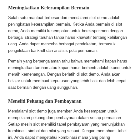
Meningkatkan Keterampilan Bermain
Salah satu manfaat terbesar dari mendalami slot demo adalah
peningkatan keterampilan bermain. Ketika Anda bermain di slot
demo, Anda memiliki kesempatan untuk bereksperimen dengan
berbagai strategi taruhan tanpa harus khawatir tentang kehilangan
uang. Anda dapat mencoba berbagai pendekatan, termasuk
pengelolaan bankroll dan analisis pola permainan.
Pemain yang berpengalaman tahu bahwa memahami kapan harus
meningkatkan taruhan atau kapan harus berhenti adalah kunci untuk
meraih kemenangan. Dengan berlatih di slot demo, Anda akan
belajar untuk membuat keputusan yang lebih baik dan lebih cepat
saat bermain dengan uang sungguhan.
Meneliti Peluang dan Pembayaran
Mendalami slot demo juga memberi Anda kesempatan untuk
mempelajari peluang dan pembayaran dalam setiap permainan.
Setiap mesin slot memiliki tabel pembayaran yang menunjukkan
kombinasi simbol dan nilai yang sesuai. Dengan memahami tabel
ini, Anda dapat mengetahui kombinasi mana yang paling