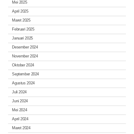
Mei 2025
April 2025
Maret 2025
Februari 2025
Januari 2025
Desember 2024
November 2024
Oktober 2024
September 2024
Agustus 2024
Juli 2024
Juni 2024
Mei 2024
April 2024
Maret 2024