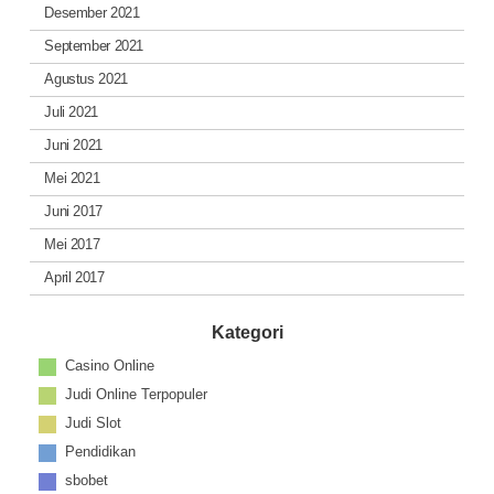
Desember 2021
September 2021
Agustus 2021
Juli 2021
Juni 2021
Mei 2021
Juni 2017
Mei 2017
April 2017
Kategori
Casino Online
Judi Online Terpopuler
Judi Slot
Pendidikan
sbobet