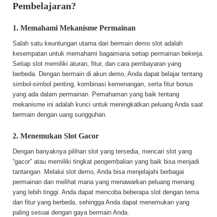
Pembelajaran?
1. Memahami Mekanisme Permainan
Salah satu keuntungan utama dari bermain demo slot adalah
kesempatan untuk memahami bagaimana setiap permainan bekerja.
Setiap slot memiliki aturan, fitur, dan cara pembayaran yang
berbeda. Dengan bermain di akun demo, Anda dapat belajar tentang
simbol-simbol penting, kombinasi kemenangan, serta fitur bonus
yang ada dalam permainan. Pemahaman yang baik tentang
mekanisme ini adalah kunci untuk meningkatkan peluang Anda saat
bermain dengan uang sungguhan.
2. Menemukan Slot Gacor
Dengan banyaknya pilihan slot yang tersedia, mencari slot yang
“gacor” atau memiliki tingkat pengembalian yang baik bisa menjadi
tantangan. Melalui slot demo, Anda bisa menjelajahi berbagai
permainan dan melihat mana yang menawarkan peluang menang
yang lebih tinggi. Anda dapat mencoba beberapa slot dengan tema
dan fitur yang berbeda, sehingga Anda dapat menemukan yang
paling sesuai dengan gaya bermain Anda.